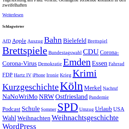
zweifelhaften
Weiterlesen
Schlagwörter
Bahn
Bielefeld
Apple
Auszug
AfD
Brettspiel
Brettspiele
CDU
Corona-
Bundestagswahl
Emden
Corona-Virus
Essen
Demokratie
Fahrrad
Krimi
FDP
Hartz IV
Krieg
Ironie
iPhone
Köln
Kurzgeschichte
Merkel
Nachruf
NRW
Ostfriesland
NaNoWriMo
Pandemie
SPD
Schule
Urlaub
Podcast
USA
Sommer
Umzug
Weihnachtsgeschichte
Wahl
Weihnachten
WordPress