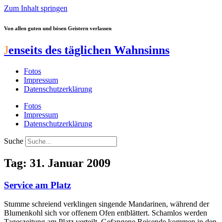
Zum Inhalt springen
Von allen guten und bösen Geistern verlassen
J
enseits des täglichen Wahnsinns
Fotos
Impressum
Datenschutzerklärung
Fotos
Impressum
Datenschutzerklärung
Suche
Tag: 31. Januar 2009
Service am Platz
Stumme schreiend verklingen singende Mandarinen, während der
Blumenkohl sich vor offenem Ofen entblättert. Schamlos werden
Tageszeitung am Platz verteilt. Gefangene Reisende kommen in den