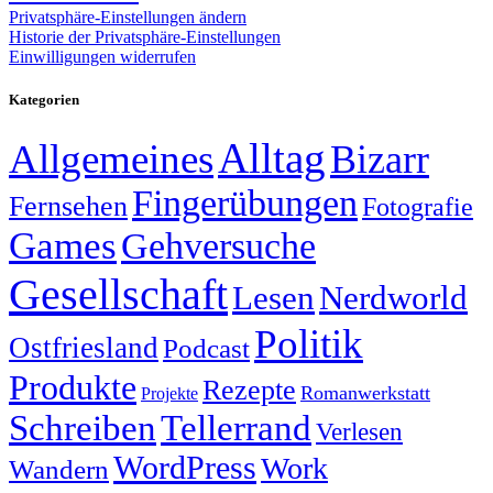
Privatsphäre-Einstellungen ändern
Historie der Privatsphäre-Einstellungen
Einwilligungen widerrufen
Kategorien
Alltag
Allgemeines
Bizarr
Fingerübungen
Fernsehen
Fotografie
Games
Gehversuche
Gesellschaft
Lesen
Nerdworld
Politik
Ostfriesland
Podcast
Produkte
Rezepte
Romanwerkstatt
Projekte
Schreiben
Tellerrand
Verlesen
WordPress
Work
Wandern