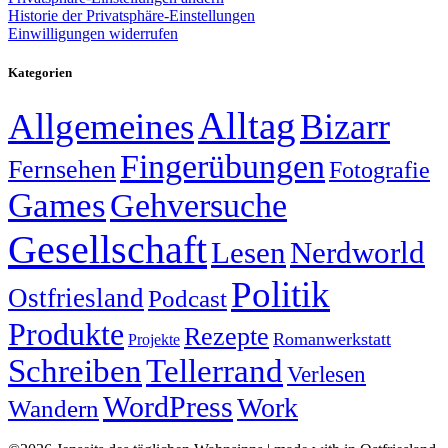
Historie der Privatsphäre-Einstellungen
Einwilligungen widerrufen
Kategorien
Alltag
Allgemeines
Bizarr
Fingerübungen
Fernsehen
Fotografie
Games
Gehversuche
Gesellschaft
Lesen
Nerdworld
Politik
Ostfriesland
Podcast
Produkte
Rezepte
Romanwerkstatt
Projekte
Schreiben
Tellerrand
Verlesen
WordPress
Work
Wandern