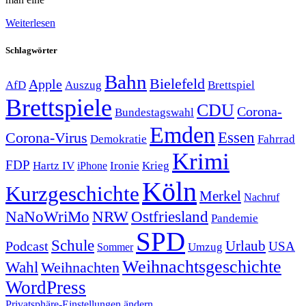
Weiterlesen
Schlagwörter
Bahn
Bielefeld
Apple
Auszug
AfD
Brettspiel
Brettspiele
CDU
Corona-
Bundestagswahl
Emden
Corona-Virus
Essen
Demokratie
Fahrrad
Krimi
FDP
Hartz IV
Krieg
Ironie
iPhone
Köln
Kurzgeschichte
Merkel
Nachruf
NRW
Ostfriesland
NaNoWriMo
Pandemie
SPD
Schule
Urlaub
Podcast
USA
Sommer
Umzug
Weihnachtsgeschichte
Wahl
Weihnachten
WordPress
Privatsphäre-Einstellungen ändern