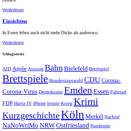
Weiterlesen
Einsichten
In Essen leben auch nicht mehr Dicke als anderswo.
Weiterlesen
Schlagwörter
Bahn
Bielefeld
Apple
Auszug
AfD
Brettspiel
Brettspiele
CDU
Corona-
Bundestagswahl
Emden
Corona-Virus
Essen
Demokratie
Fahrrad
Krimi
FDP
Hartz IV
Krieg
Ironie
iPhone
Köln
Kurzgeschichte
Merkel
Nachruf
NRW
Ostfriesland
NaNoWriMo
Pandemie