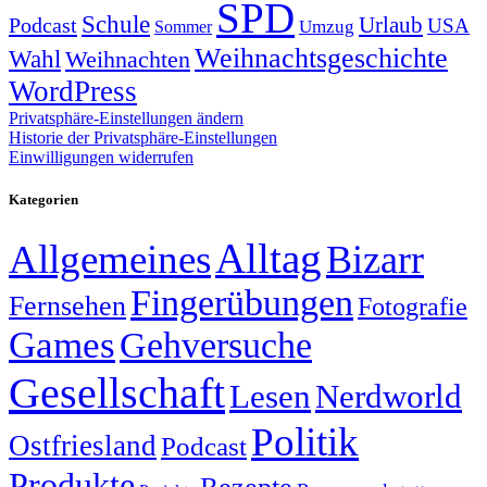
SPD
Schule
Urlaub
Podcast
USA
Sommer
Umzug
Weihnachtsgeschichte
Wahl
Weihnachten
WordPress
Privatsphäre-Einstellungen ändern
Historie der Privatsphäre-Einstellungen
Einwilligungen widerrufen
Kategorien
Alltag
Allgemeines
Bizarr
Fingerübungen
Fernsehen
Fotografie
Games
Gehversuche
Gesellschaft
Lesen
Nerdworld
Politik
Ostfriesland
Podcast
Produkte