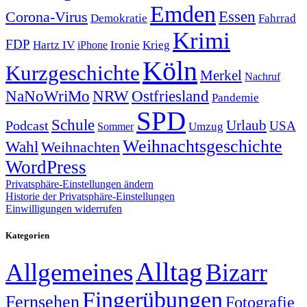
Emden
Corona-Virus
Essen
Demokratie
Fahrrad
Krimi
FDP
Hartz IV
Krieg
Ironie
iPhone
Köln
Kurzgeschichte
Merkel
Nachruf
NRW
Ostfriesland
NaNoWriMo
Pandemie
SPD
Schule
Urlaub
Podcast
USA
Sommer
Umzug
Weihnachtsgeschichte
Wahl
Weihnachten
WordPress
Privatsphäre-Einstellungen ändern
Historie der Privatsphäre-Einstellungen
Einwilligungen widerrufen
Kategorien
Alltag
Allgemeines
Bizarr
Fingerübungen
Fernsehen
Fotografie