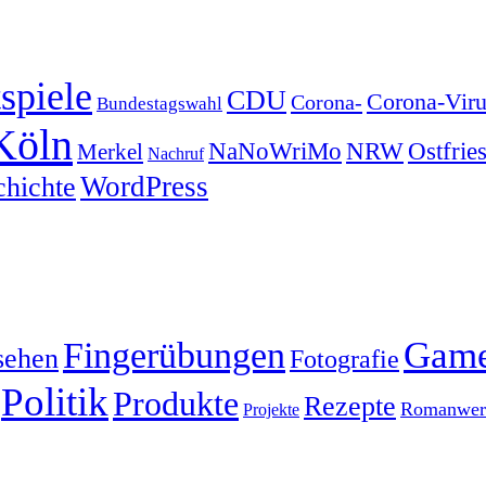
spiele
CDU
Corona-Viru
Corona-
Bundestagswahl
Köln
NRW
Ostfrie
NaNoWriMo
Merkel
Nachruf
WordPress
chichte
Gam
Fingerübungen
sehen
Fotografie
Politik
Produkte
Rezepte
Romanwerk
Projekte