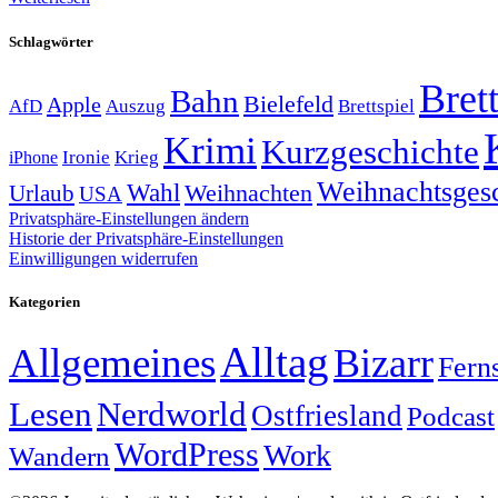
Schlagwörter
Brett
Bahn
Bielefeld
Apple
Auszug
AfD
Brettspiel
Krimi
Kurzgeschichte
Krieg
Ironie
iPhone
Weihnachtsges
Wahl
Weihnachten
Urlaub
USA
Privatsphäre-Einstellungen ändern
Historie der Privatsphäre-Einstellungen
Einwilligungen widerrufen
Kategorien
Alltag
Allgemeines
Bizarr
Fern
Lesen
Nerdworld
Ostfriesland
Podcast
WordPress
Work
Wandern