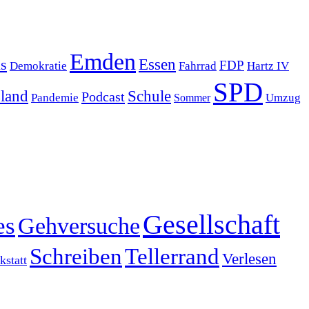
Emden
s
Essen
FDP
Demokratie
Hartz IV
Fahrrad
SPD
sland
Schule
Podcast
Pandemie
Sommer
Umzug
Gesellschaft
es
Gehversuche
Schreiben
Tellerrand
Verlesen
statt