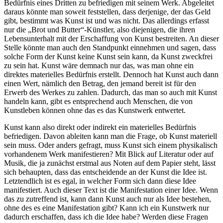
Bedürfnis eines Dritten zu befriedigen mit seinem Werk. Abgeleitet
daraus könnte man soweit feststellen, dass derjenige, der das Geld
gibt, bestimmt was Kunst ist und was nicht. Das allerdings erfasst
nur die „Brot und Butter“-Künstler, also diejenigen, die ihren
Lebensunterhalt mit der Erschaffung von Kunst bestreiten. An dieser
Stelle könnte man auch den Standpunkt einnehmen und sagen, dass
solche Form der Kunst keine Kunst sein kann, da Kunst zweckfrei
zu sein hat. Kunst wäre demnach nur das, was man ohne ein
direktes materielles Bedürfnis erstellt. Dennoch hat Kunst auch dann
einen Wert, nämlich den Betrag, den jemand bereit ist für den
Erwerb des Werkes zu zahlen. Dadurch, das man so auch mit Kunst
handeln kann, gibt es entsprechend auch Menschen, die von
Kunstleben können ohne das es das Kunstwerk entwertet.
Kunst kann also direkt oder indirekt ein materielles Bedürfnis
befriedigen. Davon ableiten kann man die Frage, ob Kunst materiell
sein muss. Oder anders gefragt, muss Kunst sich einem physikalisch
vorhandenem Werk manifestieren? Mit Blick auf Literatur oder auf
Musik, die ja zunächst erstmal aus Noten auf dem Papier steht, lässt
sich behaupten, dass das entscheidende an der Kunst die Idee ist.
Letztendlich ist es egal, in welcher Form sich dann diese Idee
manifestiert. Auch dieser Text ist die Manifestation einer Idee. Wenn
das zu zutreffend ist, kann dann Kunst auch nur als Idee bestehen,
ohne des es eine Manifestation gibt? Kann ich ein Kunstwerk nur
dadurch erschaffen, dass ich die Idee habe? Werden diese Fragen