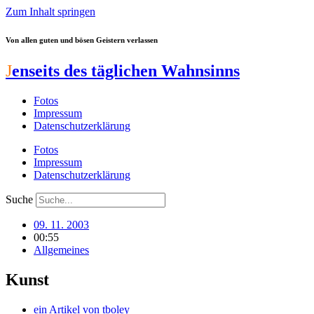
Zum Inhalt springen
Von allen guten und bösen Geistern verlassen
J
enseits des täglichen Wahnsinns
Fotos
Impressum
Datenschutzerklärung
Fotos
Impressum
Datenschutzerklärung
Suche
09. 11. 2003
00:55
Allgemeines
Kunst
ein Artikel von
tboley