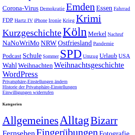
Emden
Corona-Virus
Essen
Demokratie
Fahrrad
Krimi
FDP
Hartz IV
Krieg
Ironie
iPhone
Köln
Kurzgeschichte
Merkel
Nachruf
NRW
Ostfriesland
NaNoWriMo
Pandemie
SPD
Schule
Urlaub
Podcast
USA
Sommer
Umzug
Weihnachtsgeschichte
Wahl
Weihnachten
WordPress
Privatsphäre-Einstellungen ändern
Historie der Privatsphäre-Einstellungen
Einwilligungen widerrufen
Kategorien
Alltag
Allgemeines
Bizarr
Fingerübungen
Fernsehen
Fotografie