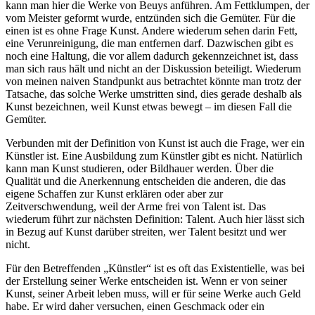
kann man hier die Werke von Beuys anführen. Am Fettklumpen, der
vom Meister geformt wurde, entzünden sich die Gemüter. Für die
einen ist es ohne Frage Kunst. Andere wiederum sehen darin Fett,
eine Verunreinigung, die man entfernen darf. Dazwischen gibt es
noch eine Haltung, die vor allem dadurch gekennzeichnet ist, dass
man sich raus hält und nicht an der Diskussion beteiligt. Wiederum
von meinen naiven Standpunkt aus betrachtet könnte man trotz der
Tatsache, das solche Werke umstritten sind, dies gerade deshalb als
Kunst bezeichnen, weil Kunst etwas bewegt – im diesen Fall die
Gemüter.
Verbunden mit der Definition von Kunst ist auch die Frage, wer ein
Künstler ist. Eine Ausbildung zum Künstler gibt es nicht. Natürlich
kann man Kunst studieren, oder Bildhauer werden. Über die
Qualität und die Anerkennung entscheiden die anderen, die das
eigene Schaffen zur Kunst erklären oder aber zur
Zeitverschwendung, weil der Arme frei von Talent ist. Das
wiederum führt zur nächsten Definition: Talent. Auch hier lässt sich
in Bezug auf Kunst darüber streiten, wer Talent besitzt und wer
nicht.
Für den Betreffenden „Künstler“ ist es oft das Existentielle, was bei
der Erstellung seiner Werke entscheiden ist. Wenn er von seiner
Kunst, seiner Arbeit leben muss, will er für seine Werke auch Geld
habe. Er wird daher versuchen, einen Geschmack oder ein