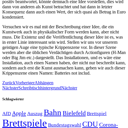
positiv beantwortet, könnte demnach eine Idee vorstellen, dies wird
dann von anderen als Kunst betrachtet und hat dann in letzter
Konsequenz dann auch einen Wert, der sich quasi als Betrag in Euro
kondensiert.
Versuchen wir es mal mit der Beschreibung einer Idee, die ein
Kunstwerk auch in physikalischer Form werden kann, aber nicht
muss. Die Existenz und die Veröffentlichung dieser Idee ist es, was
in erster Linie interessant sein wird. Stellen wir uns vor unserem
geistigen Auge eine typische Krippenszene vor. In dieser Szene
werden aber die üblichen Verdächtigen durch Actionfiguren (H-Man
oder Big Jim etc.) dargestellt. Das Installationen, und es wäre eine
Installation, auch einen Namen haben, der nicht nur beschreibt kann,
sondern auch erst die Kunst ausmachen kann, geben wir auch dieser
Krippenszene einen Namen: Batteries not includ.
Zurück
Vorheriger
Abhängen
Nächster
Schreibtischhintergrund
Nächster
Schlagwörter
Bahn
Bielefeld
Apple
Auszug
AfD
Brettspiel
Brettspiele
CDU
Corona-
Bundestagswahl