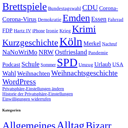
Brettspiele
CDU
Corona-
Bundestagswahl
Emden
Corona-Virus
Essen
Demokratie
Fahrrad
Krimi
FDP
Hartz IV
Krieg
Ironie
iPhone
Köln
Kurzgeschichte
Merkel
Nachruf
NRW
Ostfriesland
NaNoWriMo
Pandemie
SPD
Schule
Urlaub
Podcast
USA
Sommer
Umzug
Weihnachtsgeschichte
Wahl
Weihnachten
WordPress
Privatsphäre-Einstellungen ändern
Historie der Privatsphäre-Einstellungen
Einwilligungen widerrufen
Kategorien
Alltag
Allgemeines
Bizarr