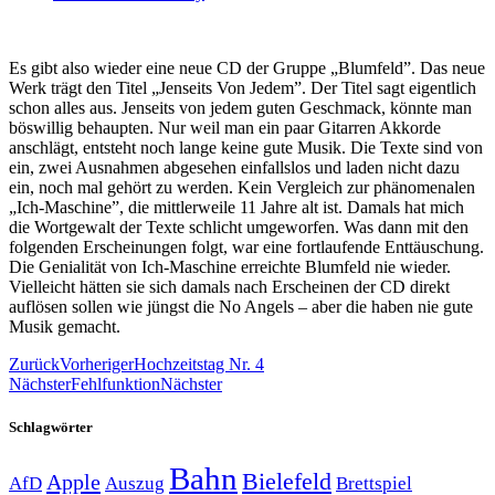
Es gibt also wieder eine neue CD der Gruppe „Blumfeld”. Das neue
Werk trägt den Titel „Jenseits Von Jedem”. Der Titel sagt eigentlich
schon alles aus. Jenseits von jedem guten Geschmack, könnte man
böswillig behaupten. Nur weil man ein paar Gitarren Akkorde
anschlägt, entsteht noch lange keine gute Musik. Die Texte sind von
ein, zwei Ausnahmen abgesehen einfallslos und laden nicht dazu
ein, noch mal gehört zu werden. Kein Vergleich zur phänomenalen
„Ich-Maschine”, die mittlerweile 11 Jahre alt ist. Damals hat mich
die Wortgewalt der Texte schlicht umgeworfen. Was dann mit den
folgenden Erscheinungen folgt, war eine fortlaufende Enttäuschung.
Die Genialität von Ich-Maschine erreichte Blumfeld nie wieder.
Vielleicht hätten sie sich damals nach Erscheinen der CD direkt
auflösen sollen wie jüngst die No Angels – aber die haben nie gute
Musik gemacht.
Zurück
Vorheriger
Hochzeitstag Nr. 4
Nächster
Fehlfunktion
Nächster
Schlagwörter
Bahn
Bielefeld
Apple
Auszug
AfD
Brettspiel