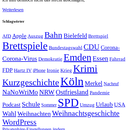
Weiterlesen
Schlagwörter
Bahn
Bielefeld
Apple
Auszug
AfD
Brettspiel
Brettspiele
CDU
Corona-
Bundestagswahl
Emden
Corona-Virus
Essen
Demokratie
Fahrrad
Krimi
FDP
Hartz IV
Krieg
Ironie
iPhone
Köln
Kurzgeschichte
Merkel
Nachruf
NRW
Ostfriesland
NaNoWriMo
Pandemie
SPD
Schule
Urlaub
Podcast
USA
Sommer
Umzug
Weihnachtsgeschichte
Wahl
Weihnachten
WordPress
Privatsphäre-Einstellungen ändern