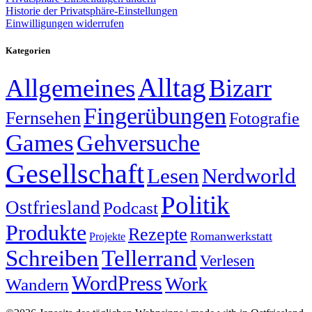
Historie der Privatsphäre-Einstellungen
Einwilligungen widerrufen
Kategorien
Alltag
Allgemeines
Bizarr
Fingerübungen
Fernsehen
Fotografie
Games
Gehversuche
Gesellschaft
Lesen
Nerdworld
Politik
Ostfriesland
Podcast
Produkte
Rezepte
Romanwerkstatt
Projekte
Schreiben
Tellerrand
Verlesen
WordPress
Work
Wandern