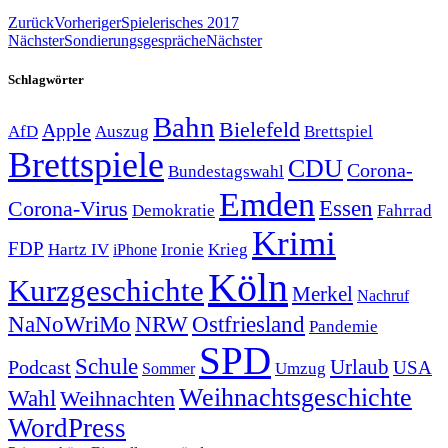
Zurück
Vorheriger
Spielerisches 2017
Nächster
Sondierungsgespräche
Nächster
Schlagwörter
Bahn
Bielefeld
Apple
Auszug
AfD
Brettspiel
Brettspiele
CDU
Corona-
Bundestagswahl
Emden
Corona-Virus
Essen
Demokratie
Fahrrad
Krimi
FDP
Hartz IV
Krieg
Ironie
iPhone
Köln
Kurzgeschichte
Merkel
Nachruf
NRW
Ostfriesland
NaNoWriMo
Pandemie
SPD
Schule
Urlaub
Podcast
USA
Sommer
Umzug
Weihnachtsgeschichte
Wahl
Weihnachten
WordPress