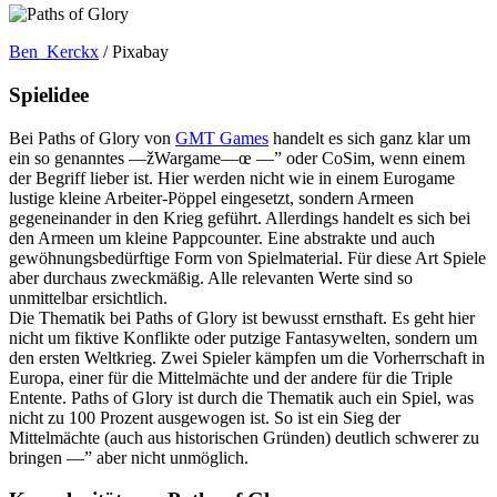
Ben_Kerckx
/ Pixabay
Spielidee
Bei Paths of Glory von
GMT Games
handelt es sich ganz klar um
ein so genanntes —žWargame—œ —” oder CoSim, wenn einem
der Begriff lieber ist. Hier werden nicht wie in einem Eurogame
lustige kleine Arbeiter-Pöppel eingesetzt, sondern Armeen
gegeneinander in den Krieg geführt. Allerdings handelt es sich bei
den Armeen um kleine Pappcounter. Eine abstrakte und auch
gewöhnungsbedürftige Form von Spielmaterial. Für diese Art Spiele
aber durchaus zweckmäßig. Alle relevanten Werte sind so
unmittelbar ersichtlich.
Die Thematik bei Paths of Glory ist bewusst ernsthaft. Es geht hier
nicht um fiktive Konflikte oder putzige Fantasywelten, sondern um
den ersten Weltkrieg. Zwei Spieler kämpfen um die Vorherrschaft in
Europa, einer für die Mittelmächte und der andere für die Triple
Entente. Paths of Glory ist durch die Thematik auch ein Spiel, was
nicht zu 100 Prozent ausgewogen ist. So ist ein Sieg der
Mittelmächte (auch aus historischen Gründen) deutlich schwerer zu
bringen —” aber nicht unmöglich.