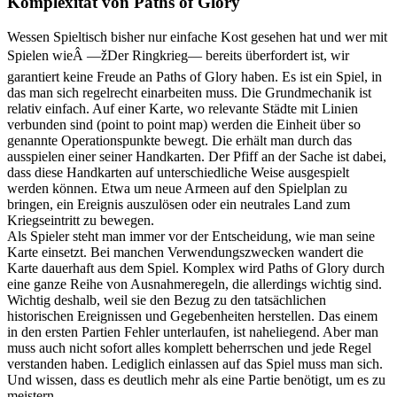
Komplexität von Paths of Glory
Wessen Spieltisch bisher nur einfache Kost gesehen hat und wer mit
Spielen wieÂ —žDer Ringkrieg— bereits überfordert ist, wir
garantiert keine Freude an Paths of Glory haben. Es ist ein Spiel, in
das man sich regelrecht einarbeiten muss. Die Grundmechanik ist
relativ einfach. Auf einer Karte, wo relevante Städte mit Linien
verbunden sind (point to point map) werden die Einheit über so
genannte Operationspunkte bewegt. Die erhält man durch das
ausspielen einer seiner Handkarten. Der Pfiff an der Sache ist dabei,
dass diese Handkarten auf unterschiedliche Weise ausgespielt
werden können. Etwa um neue Armeen auf den Spielplan zu
bringen, ein Ereignis auszulösen oder ein neutrales Land zum
Kriegseintritt zu bewegen.
Als Spieler steht man immer vor der Entscheidung, wie man seine
Karte einsetzt. Bei manchen Verwendungszwecken wandert die
Karte dauerhaft aus dem Spiel. Komplex wird Paths of Glory durch
eine ganze Reihe von Ausnahmeregeln, die allerdings wichtig sind.
Wichtig deshalb, weil sie den Bezug zu den tatsächlichen
historischen Ereignissen und Gegebenheiten herstellen. Das einem
in den ersten Partien Fehler unterlaufen, ist naheliegend. Aber man
muss auch nicht sofort alles komplett beherrschen und jede Regel
verstanden haben. Lediglich einlassen auf das Spiel muss man sich.
Und wissen, dass es deutlich mehr als eine Partie benötigt, um es zu
meistern.