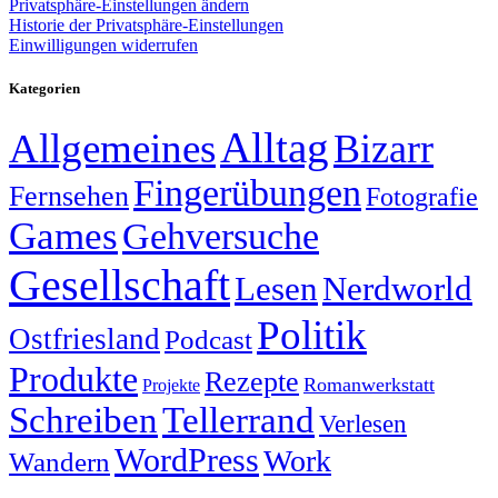
Privatsphäre-Einstellungen ändern
Historie der Privatsphäre-Einstellungen
Einwilligungen widerrufen
Kategorien
Alltag
Allgemeines
Bizarr
Fingerübungen
Fernsehen
Fotografie
Games
Gehversuche
Gesellschaft
Lesen
Nerdworld
Politik
Ostfriesland
Podcast
Produkte
Rezepte
Romanwerkstatt
Projekte
Schreiben
Tellerrand
Verlesen
WordPress
Work
Wandern