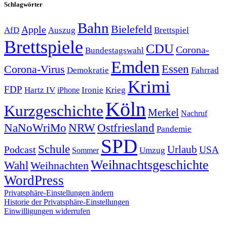
Schlagwörter
Bahn
Bielefeld
Apple
Auszug
AfD
Brettspiel
Brettspiele
CDU
Corona-
Bundestagswahl
Emden
Corona-Virus
Essen
Demokratie
Fahrrad
Krimi
FDP
Hartz IV
Krieg
Ironie
iPhone
Köln
Kurzgeschichte
Merkel
Nachruf
NRW
Ostfriesland
NaNoWriMo
Pandemie
SPD
Schule
Urlaub
Podcast
USA
Sommer
Umzug
Weihnachtsgeschichte
Wahl
Weihnachten
WordPress
Privatsphäre-Einstellungen ändern
Historie der Privatsphäre-Einstellungen
Einwilligungen widerrufen