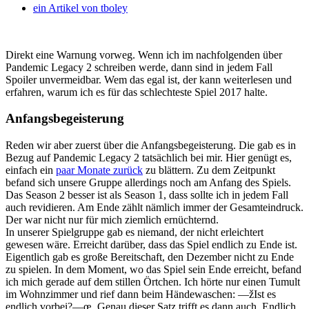
ein Artikel von
tboley
Direkt eine Warnung vorweg. Wenn ich im nachfolgenden über
Pandemic Legacy 2 schreiben werde, dann sind in jedem Fall
Spoiler unvermeidbar. Wem das egal ist, der kann weiterlesen und
erfahren, warum ich es für das schlechteste Spiel 2017 halte.
Anfangsbegeisterung
Reden wir aber zuerst über die Anfangsbegeisterung. Die gab es in
Bezug auf Pandemic Legacy 2 tatsächlich bei mir. Hier genügt es,
einfach ein
paar Monate zurück
zu blättern. Zu dem Zeitpunkt
befand sich unsere Gruppe allerdings noch am Anfang des Spiels.
Das Season 2 besser ist als Season 1, dass sollte ich in jedem Fall
auch revidieren. Am Ende zählt nämlich immer der Gesamteindruck.
Der war nicht nur für mich ziemlich ernüchternd.
In unserer Spielgruppe gab es niemand, der nicht erleichtert
gewesen wäre. Erreicht darüber, dass das Spiel endlich zu Ende ist.
Eigentlich gab es große Bereitschaft, den Dezember nicht zu Ende
zu spielen. In dem Moment, wo das Spiel sein Ende erreicht, befand
ich mich gerade auf dem stillen Örtchen. Ich hörte nur einen Tumult
im Wohnzimmer und rief dann beim Händewaschen: —žIst es
endlich vorbei?—œ. Genau dieser Satz trifft es dann auch. Endlich