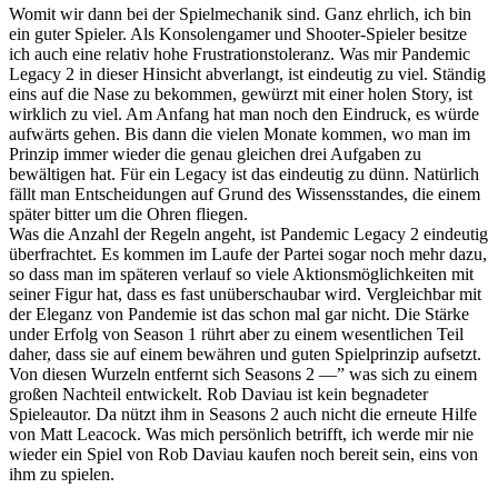
Womit wir dann bei der Spielmechanik sind. Ganz ehrlich, ich bin
ein guter Spieler. Als Konsolengamer und Shooter-Spieler besitze
ich auch eine relativ hohe Frustrationstoleranz. Was mir Pandemic
Legacy 2 in dieser Hinsicht abverlangt, ist eindeutig zu viel. Ständig
eins auf die Nase zu bekommen, gewürzt mit einer holen Story, ist
wirklich zu viel. Am Anfang hat man noch den Eindruck, es würde
aufwärts gehen. Bis dann die vielen Monate kommen, wo man im
Prinzip immer wieder die genau gleichen drei Aufgaben zu
bewältigen hat. Für ein Legacy ist das eindeutig zu dünn. Natürlich
fällt man Entscheidungen auf Grund des Wissensstandes, die einem
später bitter um die Ohren fliegen.
Was die Anzahl der Regeln angeht, ist Pandemic Legacy 2 eindeutig
überfrachtet. Es kommen im Laufe der Partei sogar noch mehr dazu,
so dass man im späteren verlauf so viele Aktionsmöglichkeiten mit
seiner Figur hat, dass es fast unüberschaubar wird. Vergleichbar mit
der Eleganz von Pandemie ist das schon mal gar nicht. Die Stärke
under Erfolg von Season 1 rührt aber zu einem wesentlichen Teil
daher, dass sie auf einem bewähren und guten Spielprinzip aufsetzt.
Von diesen Wurzeln entfernt sich Seasons 2 —” was sich zu einem
großen Nachteil entwickelt. Rob Daviau ist kein begnadeter
Spieleautor. Da nützt ihm in Seasons 2 auch nicht die erneute Hilfe
von Matt Leacock. Was mich persönlich betrifft, ich werde mir nie
wieder ein Spiel von Rob Daviau kaufen noch bereit sein, eins von
ihm zu spielen.