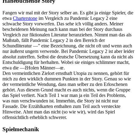
Hanebüchende Story
Fangen wir mal mit der Story selber an. Es gibt ja einige Spieler, die
etwa
Charterstone
im Vergleich zu Pandemic Legacy 2 eine
schwache Story vorwerfen. Das sehe ich völlig anders. Meiner
bescheidenen Meinung nach kann man bei der Story durchaus
Vergleich zur fiktionalen Literatur heranziehen. Nimmt man das als
Maßstab, fällt Pandemic Legacy 2 in den Bereich der
Schundliteratur —” eine Bezeichnung, die nicht oft und wenn auch
nur äußerst ungern verwende. Bei Pandemic Legacy 2 ist aber leider
absolut zutreffen. Selbst die deutsche Übersetzung kann da nicht als
Entschuldigung für herhalten. Wobei sie einiges schlimmer macht,
etwa die —žHolen Männer—œ.
Den vermeintlichen Zielort ernsthaft Utopia zu nennen, gehört für
mich zu den wirklich dummen Punkten in der Story. Genau so wie
der vermeintliche Wendung, dass man selber zu den Erloschenen
gehört. Aus diesem Grund macht es auch nichts, wenn die Gruppe
das Spiel verliert. Nach Teil 1 war man ja ein Teil des Problems,
was nun verschwunden ist. Immerhin, die Story ist nicht nur
Fassade. Die Erzählkarten enthalten zum Teil auch versteckte
Hinweise. Ahnt man das nicht (so wie wir), wird das Spiel
offensichtlich erheblich schwerer.
Spielmechanik