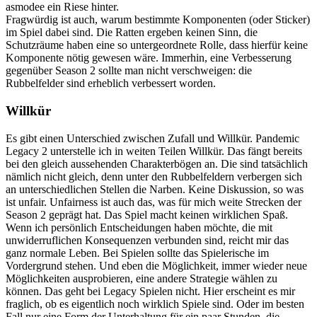
asmodee ein Riese hinter.
Fragwürdig ist auch, warum bestimmte Komponenten (oder Sticker)
im Spiel dabei sind. Die Ratten ergeben keinen Sinn, die
Schutzräume haben eine so untergeordnete Rolle, dass hierfür keine
Komponente nötig gewesen wäre. Immerhin, eine Verbesserung
gegenüber Season 2 sollte man nicht verschweigen: die
Rubbelfelder sind erheblich verbessert worden.
Willkür
Es gibt einen Unterschied zwischen Zufall und Willkür. Pandemic
Legacy 2 unterstelle ich in weiten Teilen Willkür. Das fängt bereits
bei den gleich aussehenden Charakterbögen an. Die sind tatsächlich
nämlich nicht gleich, denn unter den Rubbelfeldern verbergen sich
an unterschiedlichen Stellen die Narben. Keine Diskussion, so was
ist unfair. Unfairness ist auch das, was für mich weite Strecken der
Season 2 geprägt hat. Das Spiel macht keinen wirklichen Spaß.
Wenn ich persönlich Entscheidungen haben möchte, die mit
unwiderruflichen Konsequenzen verbunden sind, reicht mir das
ganz normale Leben. Bei Spielen sollte das Spielerische im
Vordergrund stehen. Und eben die Möglichkeit, immer wieder neue
Möglichkeiten ausprobieren, eine andere Strategie wählen zu
können. Das geht bei Legacy Spielen nicht. Hier erscheint es mir
fraglich, ob es eigentlich noch wirklich Spiele sind. Oder im besten
Fall nur eine Form der Unterhaltung für ein paar Stunden, die