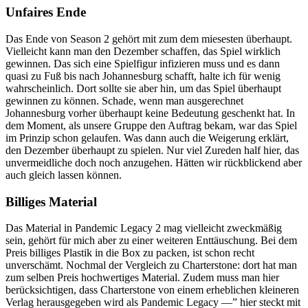
Unfaires Ende
Das Ende von Season 2 gehört mit zum dem miesesten überhaupt.
Vielleicht kann man den Dezember schaffen, das Spiel wirklich
gewinnen. Das sich eine Spielfigur infizieren muss und es dann
quasi zu Fuß bis nach Johannesburg schafft, halte ich für wenig
wahrscheinlich. Dort sollte sie aber hin, um das Spiel überhaupt
gewinnen zu können. Schade, wenn man ausgerechnet
Johannesburg vorher überhaupt keine Bedeutung geschenkt hat. In
dem Moment, als unsere Gruppe den Auftrag bekam, war das Spiel
im Prinzip schon gelaufen. Was dann auch die Weigerung erklärt,
den Dezember überhaupt zu spielen. Nur viel Zureden half hier, das
unvermeidliche doch noch anzugehen. Hätten wir rückblickend aber
auch gleich lassen können.
Billiges Material
Das Material in Pandemic Legacy 2 mag vielleicht zweckmäßig
sein, gehört für mich aber zu einer weiteren Enttäuschung. Bei dem
Preis billiges Plastik in die Box zu packen, ist schon recht
unverschämt. Nochmal der Vergleich zu Charterstone: dort hat man
zum selben Preis hochwertiges Material. Zudem muss man hier
berücksichtigen, dass Charterstone von einem erheblichen kleineren
Verlag herausgegeben wird als Pandemic Legacy —” hier steckt mit