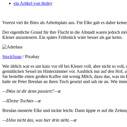
ein Artikel von
tboley
Vorerst viel ihr Büro als Arbeitsplatz aus. Für Elke gab es daher kein
Der eigentliche Grund für ihre Flucht in die Altstadt waren jedoch m
Klener anzusteuern. Ein spätes Frühstück wäre besser als gar keins.
StockSnap
/ Pixabay
Wie üblich war es um kurz vor elf bei Klener voll, aber nicht so voll
gemütlichen Sessel im Hinterzimmer vor. Ausblick nur auf den Hof, aber
Sie bestellte einen großen Kaffee mit wenig Milch, dazu das, was i
hatte sie Peter Breulan an ihren Tisch gesetzt und sah sie an. Wie im
—žWas ist dir denn passiert?—œ
—žDeine Tochter.—œ
Breulan musterte Elke und nickte leicht. Dann tippte er auf die Zeitung
—žAlso nicht das, was hier drin steht.—œ