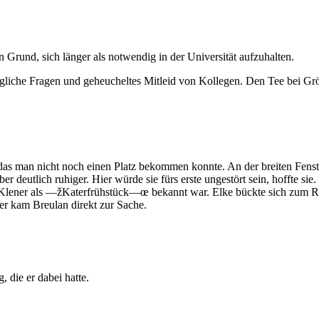
en Grund, sich länger als notwendig in der Universität aufzuhalten.
ögliche Fragen und geheucheltes Mitleid von Kollegen. Den Tee bei Grö
, das man nicht noch einen Platz bekommen konnte. An der breiten Fenste
 deutlich ruhiger. Hier würde sie fürs erste ungestört sein, hoffte sie.
m Klener als —žKaterfrühstück—œ bekannt war. Elke bückte sich zum R
mer kam Breulan direkt zur Sache.
, die er dabei hatte.