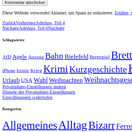
Diese Website verwendet Akismet, um Spam zu reduzieren.
Erfahre,
Zurück
Vorheriger
Aderlass, Teil 4
Nächster
Aderlass, Teil 6
Nächster
Schlagwörter
Brett
Bahn
Bielefeld
Apple
Auszug
AfD
Brettspiel
Krimi
Kurzgeschichte
Krieg
Ironie
iPhone
Weihnachtsges
Wahl
Weihnachten
Urlaub
USA
Privatsphäre-Einstellungen ändern
Historie der Privatsphäre-Einstellungen
Einwilligungen widerrufen
Kategorien
Alltag
Allgemeines
Bizarr
Fern