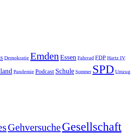
Emden
s
Essen
FDP
Demokratie
Hartz IV
Fahrrad
SPD
sland
Schule
Podcast
Pandemie
Sommer
Umzug
Gesellschaft
es
Gehversuche