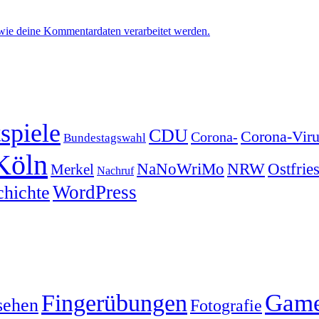
 wie deine Kommentardaten verarbeitet werden.
spiele
CDU
Corona-Viru
Corona-
Bundestagswahl
Köln
NRW
Ostfrie
NaNoWriMo
Merkel
Nachruf
WordPress
chichte
Gam
Fingerübungen
sehen
Fotografie