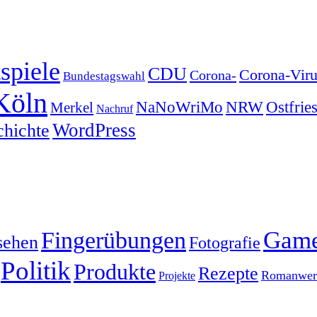
spiele
CDU
Corona-Viru
Corona-
Bundestagswahl
Köln
NRW
Ostfrie
NaNoWriMo
Merkel
Nachruf
WordPress
chichte
Gam
Fingerübungen
sehen
Fotografie
Politik
Produkte
Rezepte
Romanwerk
Projekte