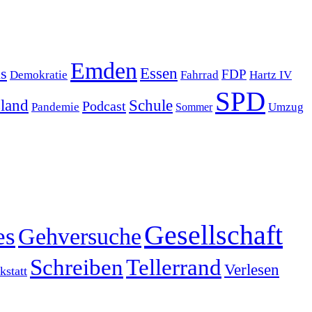
Emden
s
Essen
FDP
Demokratie
Hartz IV
Fahrrad
SPD
sland
Schule
Podcast
Pandemie
Sommer
Umzug
Gesellschaft
es
Gehversuche
Schreiben
Tellerrand
Verlesen
statt