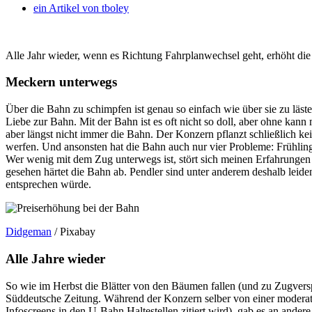
ein Artikel von
tboley
Alle Jahr wieder, wenn es Richtung Fahrplanwechsel geht, erhöht di
Meckern unterwegs
Über die Bahn zu schimpfen ist genau so einfach wie über sie zu läster
Liebe zur Bahn. Mit der Bahn ist es oft nicht so doll, aber ohne kann 
aber längst nicht immer die Bahn. Der Konzern pflanzt schließlich ke
werfen. Und ansonsten hat die Bahn auch nur vier Probleme: Frühli
Wer wenig mit dem Zug unterwegs ist, stört sich meinen Erfahrungen n
gesehen härtet die Bahn ab. Pendler sind unter anderem deshalb leid
entsprechen würde.
Didgeman
/ Pixabay
Alle Jahre wieder
So wie im Herbst die Blätter von den Bäumen fallen (und zu Zugversp
Süddeutsche Zeitung. Während der Konzern selber von einer moderat
Infoscreens in den U-Bahn Haltestellen zitiert wird), gab es an ande