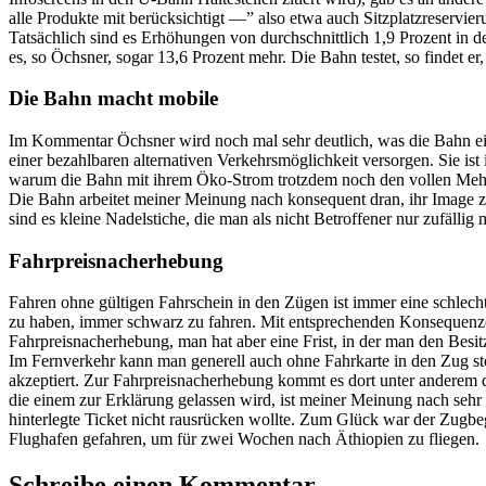
alle Produkte mit berücksichtigt —” also etwa auch Sitzplatzreservier
Tatsächlich sind es Erhöhungen von durchschnittlich 1,9 Prozent in 
es, so Öchsner, sogar 13,6 Prozent mehr. Die Bahn testet, so findet er
Die Bahn macht mobile
Im Kommentar Öchsner wird noch mal sehr deutlich, was die Bahn eigen
einer bezahlbaren alternativen Verkehrsmöglichkeit versorgen. Sie is
warum die Bahn mit ihrem Öko-Strom trotzdem noch den vollen Mehrw
Die Bahn arbeitet meiner Meinung nach konsequent dran, ihr Image zu 
sind es kleine Nadelstiche, die man als nicht Betroffener nur zufäll
Fahrpreisnacherhebung
Fahren ohne gültigen Fahrschein in den Zügen ist immer eine schlech
zu haben, immer schwarz zu fahren. Mit entsprechenden Konsequenzen
Fahrpreisnacherhebung, man hat aber eine Frist, in der man den Besi
Im Fernverkehr kann man generell auch ohne Fahrkarte in den Zug st
akzeptiert. Zur Fahrpreisnacherhebung kommt es dort unter anderem d
die einem zur Erklärung gelassen wird, ist meiner Meinung nach sehr 
hinterlegte Ticket nicht rausrücken wollte. Zum Glück war der Zugbegl
Flughafen gefahren, um für zwei Wochen nach Äthiopien zu fliegen.
Schreibe einen Kommentar