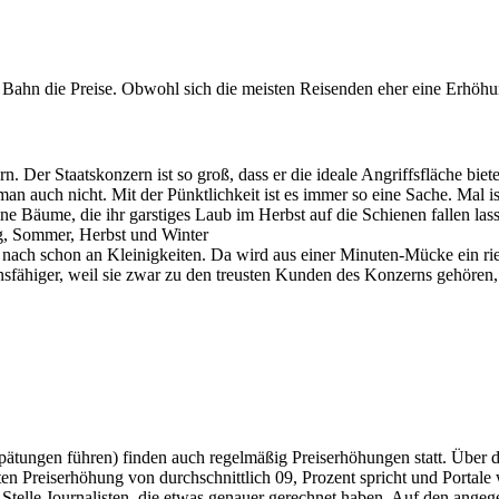
e Bahn die Preise. Obwohl sich die meisten Reisenden eher eine Erhöh
n. Der Staatskonzern ist so groß, dass er die ideale Angriffsfläche bie
man auch nicht. Mit der Pünktlichkeit ist es immer so eine Sache. Mal i
ine Bäume, die ihr garstiges Laub im Herbst auf die Schienen fallen la
ng, Sommer, Herbst und Winter
ach schon an Kleinigkeiten. Da wird aus einer Minuten-Mücke ein riesi
ensfähiger, weil sie zwar zu den treusten Kunden des Konzerns gehören
ätungen führen) finden auch regelmäßig Preiserhöhungen statt. Über di
en Preiserhöhung von durchschnittlich 09, Prozent spricht und Porta
re Stelle Journalisten, die etwas genauer gerechnet haben. Auf den an