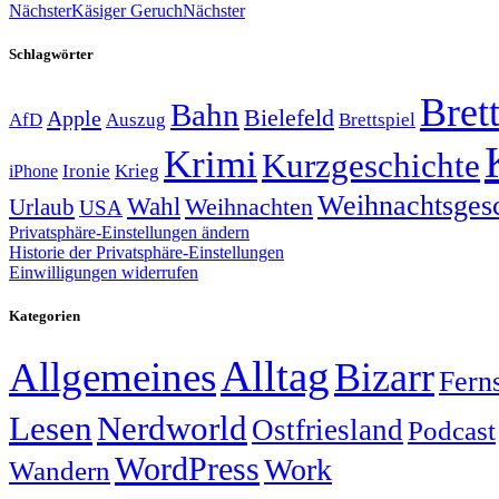
Nächster
Käsiger Geruch
Nächster
Schlagwörter
Brett
Bahn
Bielefeld
Apple
Auszug
AfD
Brettspiel
Krimi
Kurzgeschichte
Krieg
Ironie
iPhone
Weihnachtsges
Wahl
Weihnachten
Urlaub
USA
Privatsphäre-Einstellungen ändern
Historie der Privatsphäre-Einstellungen
Einwilligungen widerrufen
Kategorien
Alltag
Allgemeines
Bizarr
Fern
Lesen
Nerdworld
Ostfriesland
Podcast
WordPress
Work
Wandern