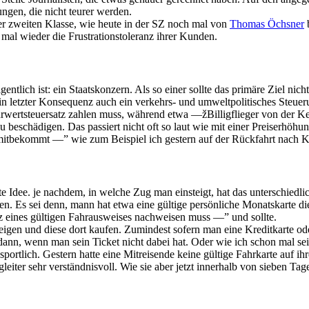
ungen, die nicht teurer werden.
der zweiten Klasse, wie heute in der SZ noch mal von
Thomas Öchsner
b
, mal wieder die Frustrationstoleranz ihrer Kunden.
tlich ist: ein Staatskonzern. Als so einer sollte das primäre Ziel nic
t in letzter Konsequenz auch ein verkehrs- und umweltpolitisches Steue
ertsteuersatz zahlen muss, während etwa —žBilligflieger von der Ke
beschädigen. Das passiert nicht oft so laut wie mit einer Preiserhöhu
ig mitbekommt —” wie zum Beispiel ich gestern auf der Rückfahrt nach K
te Idee. je nachdem, in welche Zug man einsteigt, hat das unterschied
. Es sei denn, mann hat etwa eine gültige persönliche Monatskarte d
tz eines gültigen Fahrausweises nachweisen muss —” und sollte.
eigen und diese dort kaufen. Zumindest sofern man eine Kreditkarte od
ann, wenn man sein Ticket nicht dabei hat. Oder wie ich schon mal sei
sportlich. Gestern hatte eine Mitreisende keine gültige Fahrkarte auf 
eiter sehr verständnisvoll. Wie sie aber jetzt innerhalb von sieben Tag