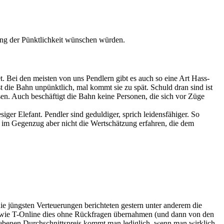
ung der Pünktlichkeit wünschen würden.
tet. Bei den meisten von uns Pendlern gibt es auch so eine Art Hass-
st die Bahn unpünktlich, mal kommt sie zu spät. Schuld dran sind ist
ssen. Auch beschäftigt die Bahn keine Personen, die sich vor Züge
ger Elefant. Pendler sind geduldiger, sprich leidensfähiger. So
, im Gegenzug aber nicht die Wertschätzung erfahren, die dem
e jüngsten Verteuerungen berichteten gestern unter anderem die
le wie T-Online dies ohne Rückfragen übernahmen (und dann von den
gegebenen Durchschnittspreis kommt man lediglich, wenn man wirklich