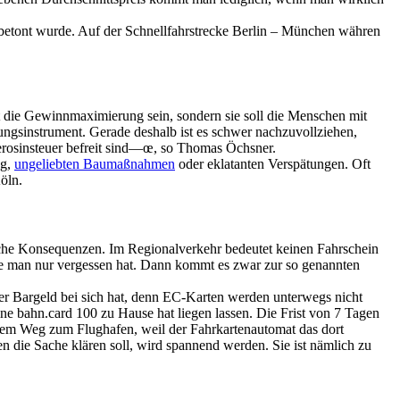
etont wurde. Auf der Schnellfahrstrecke Berlin – München währen
ht die Gewinnmaximierung sein, sondern sie soll die Menschen mit
rungsinstrument. Gerade deshalb ist es schwer nachzuvollziehen,
rosinsteuer befreit sind—œ, so Thomas Öchsner.
ng,
ungeliebten Baumaßnahmen
oder eklatanten Verspätungen. Oft
öln.
liche Konsequenzen. Im Regionalverkehr bedeutet keinen Fahrschein
ie man nur vergessen hat. Dann kommt es zwar zur so genannten
er Bargeld bei sich hat, denn EC-Karten werden unterwegs nicht
ne bahn.card 100 zu Hause hat liegen lassen. Die Frist von 7 Tagen
ihrem Weg zum Flughafen, weil der Fahrkartenautomat das dort
en die Sache klären soll, wird spannend werden. Sie ist nämlich zu