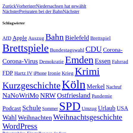
Zurück
Vorheriger
Niedersachsen hat gewählt
Nächster
Preisraten bei der Bahn
Nächster
Schlagwörter
Bahn
Bielefeld
Apple
Auszug
AfD
Brettspiel
Brettspiele
CDU
Corona-
Bundestagswahl
Emden
Corona-Virus
Essen
Demokratie
Fahrrad
Krimi
FDP
Hartz IV
Krieg
Ironie
iPhone
Köln
Kurzgeschichte
Merkel
Nachruf
NRW
Ostfriesland
NaNoWriMo
Pandemie
SPD
Schule
Urlaub
Podcast
USA
Sommer
Umzug
Weihnachtsgeschichte
Wahl
Weihnachten
WordPress