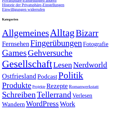
Privatsphäre-Einstellungen ändern
Historie der Privatsphäre-Einstellungen
Einwilligungen widerrufen
Kategorien
Alltag
Allgemeines
Bizarr
Fingerübungen
Fernsehen
Fotografie
Games
Gehversuche
Gesellschaft
Lesen
Nerdworld
Politik
Ostfriesland
Podcast
Produkte
Rezepte
Romanwerkstatt
Projekte
Schreiben
Tellerrand
Verlesen
WordPress
Work
Wandern