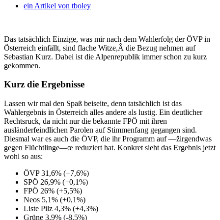
ein Artikel von
tboley
Das tatsächlich Einzige, was mir nach dem Wahlerfolg der ÖVP in
Österreich einfällt, sind flache Witze,Â die Bezug nehmen auf
Sebastian Kurz. Dabei ist die Alpenrepublik immer schon zu kurz
gekommen.
Kurz die Ergebnisse
Lassen wir mal den Spaß beiseite, denn tatsächlich ist das
Wahlergebnis in Österreich alles andere als lustig. Ein deutlicher
Rechtsruck, da nicht nur die bekannte FPÖ mit ihren
ausländerfeindlichen Parolen auf Stimmenfang gegangen sind.
Diesmal war es auch die ÖVP, die ihr Programm auf —žirgendwas
gegen Flüchtlinge—œ reduziert hat. Konkret sieht das Ergebnis jetzt
wohl so aus:
ÖVP 31,6% (+7,6%)
SPÖ 26,9% (+0,1%)
FPÖ 26% (+5,5%)
Neos 5,1% (+0,1%)
Liste Pilz 4,3% (+4,3%)
Grüne 3,9% (-8,5%)