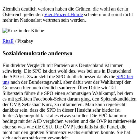
Ziemlich deutlich verloren haben die Grünen, die wohl an der in
Österreich geltenden
Vier-Prozent-Hürde
scheitern und somit nicht
mehr im Nationalrat vertreten sein werden.
RitaE
/ Pixabay
Sozialdemokratie anderswo
Ein direkter Vergleich mit Parteien aus Deutschland ist immer
schwierig. Die SPÖ ist dort wohl das, was bei uns in Deutschland
die SPD ist. Zwar steht die SPÖ deutlich besser da als die
SPD bei
uns
nach der Bundestagswahl, aber dafür war der Wahlkampf der
Genossen hier auch deutlich sauberer. Über Dritte wie Tal
Silberstein führte die SPÖ einen schmutzigen Wahlkampf, bei dem
es mit gefakten Facebook-Seiten darum ging, den Spitzenkandidaten
der ÖVP, Sebastian Kurz, zu diffamieren. Man kann regelrecht
dankbar sein, dass die SPD in dieser Hinsicht sehr bieder ist.
In der Alpenrepublik ist alles etwas schriller. Die FPÖ kann nur
bedingt mit der AfD verglichen werden und die ÖVP ist mittlerweile
eher so was wie die CSU. Die ÖVP jedenfalls ist die Partei, die
nicht nur den größten Stimmenzuwachs einfahren konnte. Sie hat
sich auch am stärksten gewandelt.