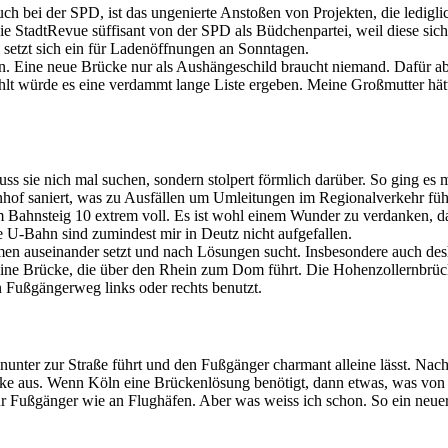
uch bei der SPD, ist das ungenierte Anstoßen von Projekten, die ledig
die StadtRevue süffisant von der SPD als Büdchenpartei, weil diese sic
 setzt sich ein für Ladenöffnungen an Sonntagen.
n. Eine neue Brücke nur als Aushängeschild braucht niemand. Dafür a
ählt würde es eine verdammt lange Liste ergeben. Meine Großmutter hät
uss sie nich mal suchen, sondern stolpert förmlich darüber. So ging es 
nhof saniert, was zu Ausfällen um Umleitungen im Regionalverkehr fü
m Bahnsteig 10 extrem voll. Es ist wohl einem Wunder zu verdanken, 
e U-Bahn sind zumindest mir in Deutz nicht aufgefallen.
blemen auseinander setzt und nach Lösungen sucht. Insbesondere auch de
eine Brücke, die über den Rhein zum Dom führt. Die Hohenzollernbrücke
 Fußgängerweg links oder rechts benutzt.
inunter zur Straße führt und den Fußgänger charmant alleine lässt. N
cke aus. Wenn Köln eine Brückenlösung benötigt, dann etwas, was von
 Fußgänger wie an Flughäfen. Aber was weiss ich schon. So ein neuer Pr