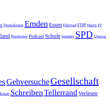
Emden
s
Essen
FDP
Demokratie
Hartz IV
Fahrrad
SPD
sland
Schule
Podcast
Pandemie
Sommer
Umzug
Gesellschaft
es
Gehversuche
Schreiben
Tellerrand
Verlesen
statt