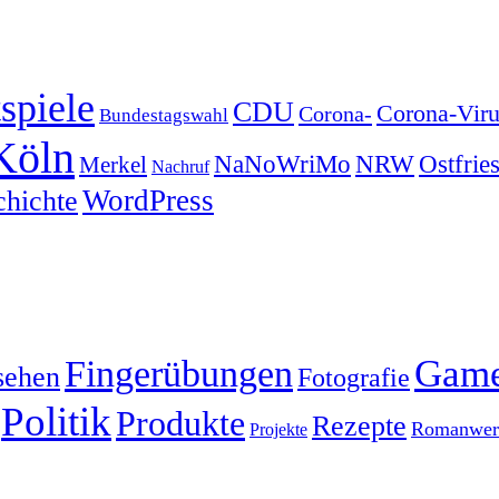
spiele
CDU
Corona-Viru
Corona-
Bundestagswahl
Köln
NRW
Ostfrie
NaNoWriMo
Merkel
Nachruf
WordPress
chichte
Gam
Fingerübungen
sehen
Fotografie
Politik
Produkte
Rezepte
Romanwerk
Projekte