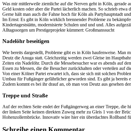
Was mir mittlerweile ziemliche auf die Nerven geht in Köln, gerade a
Geld kosten oder aber die Partei lächerlich machen. So schrieb etwa 
Gerne hält man auch die Fahne hoch für Köln als Partyhauptstadt und
Im Ernst: Es gibt in Köln wirklich brennender Probleme zu bekämpfe
Kindertageststättn, modernisierte Schulen und und und. Alles aufgez
Alltagssorgen um Prestigeprojekte kümmert: Großmanssucht
Nadelöhr beseitigen
Wie bereits dargestellt, Probleme gibt es in Köln haufenweise. Man m
Deutz die Anuga statt. Gleichzeitig werden zwei Gleise im Hauptbah
Zeiten ein Nadelöhr. Durch die Messebesucher war es abends auf de
Essen zu Messen, die die Besucher zurückhalten oder verteilen auf di
Von einer Kölner Partei erwartet ich, dass sie sich mit solchen Pro
Umbau für Fußgänger gefährlicher geworden sind. Es gibt ja bereits 
Zudem kommt es bei ihr drauf an, ob man von Deutz aus gesehen den
Treppe und Straße
Auf der rechten Seite endet der Fußgängerweg an einer Treppe, die h
der linken Seite keinen direkten Zuweg mehr zu Gleis 1 von der Brü
Hohenzollernbrücke. Innovativ wäre hier ein überdachtes Rollband für
Schreibe einen Kommentar