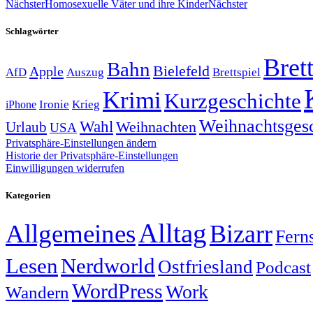
Nächster
Homosexuelle Väter und ihre Kinder
Nächster
Schlagwörter
Brett
Bahn
Bielefeld
Apple
Auszug
AfD
Brettspiel
Krimi
Kurzgeschichte
Krieg
Ironie
iPhone
Weihnachtsges
Wahl
Weihnachten
Urlaub
USA
Privatsphäre-Einstellungen ändern
Historie der Privatsphäre-Einstellungen
Einwilligungen widerrufen
Kategorien
Alltag
Allgemeines
Bizarr
Fern
Lesen
Nerdworld
Ostfriesland
Podcast
WordPress
Work
Wandern