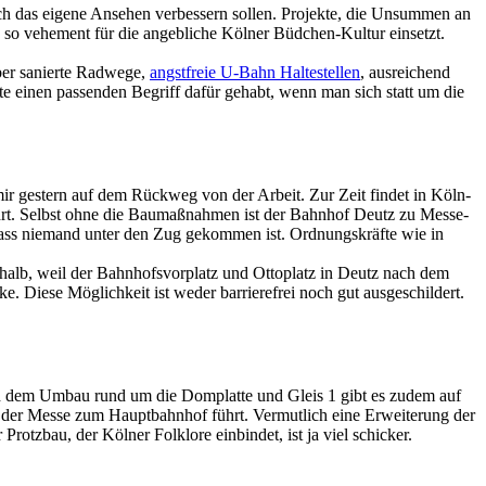
lich das eigene Ansehen verbessern sollen. Projekte, die Unsummen an
h so vehement für die angebliche Kölner Büdchen-Kultur einsetzt.
ber sanierte Radwege,
angstfreie U-Bahn Haltestellen
, ausreichend
te einen passenden Begriff dafür gehabt, wenn man sich statt um die
mir gestern auf dem Rückweg von der Arbeit. Zur Zeit findet in Köln-
hrt. Selbst ohne die Baumaßnahmen ist der Bahnhof Deutz zu Messe-
dass niemand unter den Zug gekommen ist. Ordnungskräfte wie in
shalb, weil der Bahnhofsvorplatz und Ottoplatz in Deutz nach dem
. Diese Möglichkeit ist weder barrierefrei noch gut ausgeschildert.
ach dem Umbau rund um die Domplatte und Gleis 1 gibt es zudem auf
 der Messe zum Hauptbahnhof führt. Vermutlich eine Erweiterung der
otzbau, der Kölner Folklore einbindet, ist ja viel schicker.