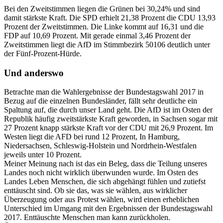
Bei den Zweitstimmen liegen die Grünen bei 30,24% und sind
damit stärkste Kraft. Die SPD erhielt 21,38 Prozent die CDU 13,93
Prozent der Zweitstimmen. Die Linke kommt auf 16,31 und die
FDP auf 10,69 Prozent. Mit gerade einmal 3,46 Prozent der
Zweitstimmen liegt die AfD im Stimmbezirk 50106 deutlich unter
der Fünf-Prozent-Hürde.
Und anderswo
Betrachte man die Wahlergebnisse der Bundestagswahl 2017 in
Bezug auf die einzelnen Bundesländer, fällt sehr deutliche ein
Spaltung auf, die durch unser Land geht. Die AfD ist im Osten der
Republik häufig zweitstärkste Kraft geworden, in Sachsen sogar mit
27 Prozent knapp stärkste Kraft vor der CDU mit 26,9 Prozent. Im
Westen liegt die AFD bei rund 12 Prozent, In Hamburg,
Niedersachsen, Schleswig-Holstein und Nordrhein-Westfalen
jeweils unter 10 Prozent.
Meiner Meinung nach ist das ein Beleg, dass die Teilung unseres
Landes noch nicht wirklich überwunden wurde. Im Osten des
Landes Leben Menschen, die sich abgehängt fühlen und zutiefst
enttäuscht sind. Ob sie das, was sie wählen, aus wirklicher
Überzeugung oder aus Protest wählen, wird einen erheblichen
Unterschied im Umgang mit den Ergebnissen der Bundestagswahl
2017. Enttäuschte Menschen man kann zurückholen.