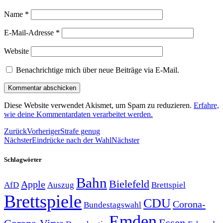
Name
*
E-Mail-Adresse
*
Website
Benachrichtige mich über neue Beiträge via E-Mail.
Diese Website verwendet Akismet, um Spam zu reduzieren.
Erfahre,
wie deine Kommentardaten verarbeitet werden.
Zurück
Vorheriger
Strafe genug
Nächster
Eindrücke nach der Wahl
Nächster
Schlagwörter
Bahn
Bielefeld
Apple
Auszug
AfD
Brettspiel
Brettspiele
CDU
Corona-
Bundestagswahl
Emden