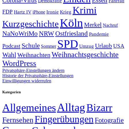
Corona-Virus
Essen
Demokratie
Fahrrad
Krimi
FDP
Hartz IV
Krieg
Ironie
iPhone
Köln
Kurzgeschichte
Merkel
Nachruf
NRW
Ostfriesland
NaNoWriMo
Pandemie
SPD
Schule
Urlaub
Podcast
USA
Sommer
Umzug
Weihnachtsgeschichte
Wahl
Weihnachten
WordPress
Privatsphäre-Einstellungen ändern
Historie der Privatsphäre-Einstellungen
Einwilligungen widerrufen
Kategorien
Alltag
Allgemeines
Bizarr
Fingerübungen
Fernsehen
Fotografie