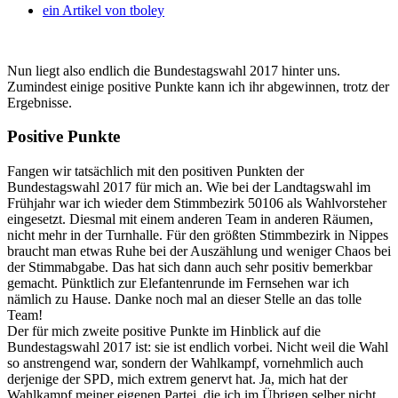
ein Artikel von
tboley
Nun liegt also endlich die Bundestagswahl 2017 hinter uns.
Zumindest einige positive Punkte kann ich ihr abgewinnen, trotz der
Ergebnisse.
Positive Punkte
Fangen wir tatsächlich mit den positiven Punkten der
Bundestagswahl 2017 für mich an. Wie bei der Landtagswahl im
Frühjahr war ich wieder dem Stimmbezirk 50106 als Wahlvorsteher
eingesetzt. Diesmal mit einem anderen Team in anderen Räumen,
nicht mehr in der Turnhalle. Für den größten Stimmbezirk in Nippes
braucht man etwas Ruhe bei der Auszählung und weniger Chaos bei
der Stimmabgabe. Das hat sich dann auch sehr positiv bemerkbar
gemacht. Pünktlich zur Elefantenrunde im Fernsehen war ich
nämlich zu Hause. Danke noch mal an dieser Stelle an das tolle
Team!
Der für mich zweite positive Punkte im Hinblick auf die
Bundestagswahl 2017 ist: sie ist endlich vorbei. Nicht weil die Wahl
so anstrengend war, sondern der Wahlkampf, vornehmlich auch
derjenige der SPD, mich extrem genervt hat. Ja, mich hat der
Wahlkampf meiner eigenen Partei, die ich im Übrigen selber nicht