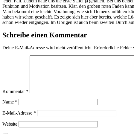
jeden Fall. Zudem hatte uns die erste Stafel ja gefallen. Bei uns bei
Funktion und Motivation besitzen. Klar, den groben roten Faden kannt
Man bekommt eine leichte Vorahnung, wie sich Demenz anfühlen könnt
haben wir schon geschafft. Es zeigte sich hier aber bereits, welche L
schon wieder entgangen. Im Übrigen ist auch beim zweiten Durchlauf
Schreibe einen Kommentar
Deine E-Mail-Adresse wird nicht veröffentlicht.
Erforderliche Felder 
Kommentar
*
Name
*
E-Mail-Adresse
*
Website