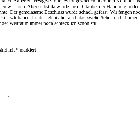
den tauchte aber ein riesiges virtuelles Fragezeichen über dem Kopf auf
en wir noch. Aber selbst da wurde unser Glaube, der Handlung in der z
e. Der gemeinsame Beschluss wurde schnell gefasst. Wir fangen noch m
ücken wir haben. Leider reicht aber auch das zweite Sehen nicht immer a
 der Weltraum immer noch schrecklich schön still.
sind mit
*
markiert