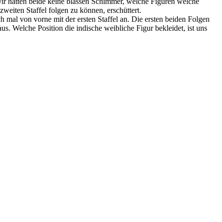
. Wir hatten beide keine blassen Schimmer, welche Figuren welche
weiten Staffel folgen zu können, erschüttert.
al von vorne mit der ersten Staffel an. Die ersten beiden Folgen
us. Welche Position die indische weibliche Figur bekleidet, ist uns