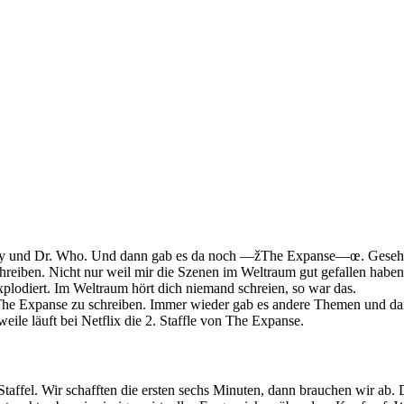
ly und Dr. Who. Und dann gab es da noch —žThe Expanse—œ. Gesehen ha
schreiben. Nicht nur weil mir die Szenen im Weltraum gut gefallen haben.
explodiert. Im Weltraum hört dich niemand schreien, so war das.
he Expanse zu schreiben. Immer wieder gab es andere Themen und dann
eile läuft bei Netflix die 2. Staffle von The Expanse.
ffel. Wir schafften die ersten sechs Minuten, dann brauchen wir ab. Di