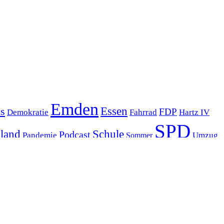
Emden
s
Essen
FDP
Demokratie
Hartz IV
Fahrrad
SPD
sland
Schule
Podcast
Pandemie
Sommer
Umzug