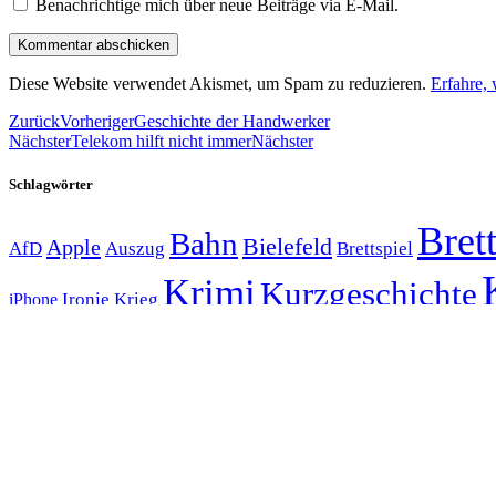
Benachrichtige mich über neue Beiträge via E-Mail.
Diese Website verwendet Akismet, um Spam zu reduzieren.
Erfahre,
Zurück
Vorheriger
Geschichte der Handwerker
Nächster
Telekom hilft nicht immer
Nächster
Schlagwörter
Brett
Bahn
Bielefeld
Apple
Auszug
AfD
Brettspiel
Krimi
Kurzgeschichte
Krieg
Ironie
iPhone
Weihnachtsges
Wahl
Weihnachten
Urlaub
USA
Privatsphäre-Einstellungen ändern
Historie der Privatsphäre-Einstellungen
Einwilligungen widerrufen
Kategorien