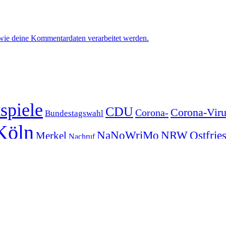
 wie deine Kommentardaten verarbeitet werden.
spiele
CDU
Corona-Viru
Corona-
Bundestagswahl
Köln
NRW
Ostfrie
NaNoWriMo
Merkel
Nachruf
WordPress
chichte