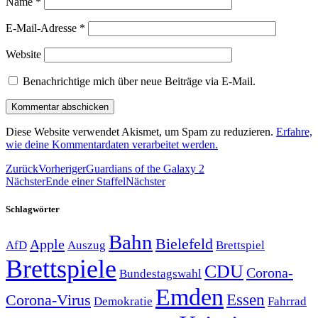
Name
*
E-Mail-Adresse
*
Website
Benachrichtige mich über neue Beiträge via E-Mail.
Diese Website verwendet Akismet, um Spam zu reduzieren.
Erfahre,
wie deine Kommentardaten verarbeitet werden.
Zurück
Vorheriger
Guardians of the Galaxy 2
Nächster
Ende einer Staffel
Nächster
Schlagwörter
Bahn
Bielefeld
Apple
Auszug
AfD
Brettspiel
Brettspiele
CDU
Corona-
Bundestagswahl
Emden
Corona-Virus
Essen
Demokratie
Fahrrad