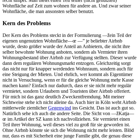
recht simpel. Man bietet einen Teil seiner (nicht genutzten)
Wohnfläche auf Zeit zum wohnen für andere an. Und zwar seiner
Wohnfläche, die man ansonsten selber benutzt.
Kern des Problems
Der Kern des Problems steckt in der Formulierung —žein Teil der
eigenen ungenutzten Wohnfläche—œ —” je beliebter Airbnb
wurde, desto größer wurde der Anteil an Anbietern, die nicht ihre
selber bewohnte Wohnung anboten, sondern als Vermieter ihren
Wohnungsbestand über Airbnb zur Verfügung stellten. Dieser wurde
dann dem regulären Wohnungsmarkt entzogen. Gleichzeitig sorgt
das nicht nur für knapper werdenden Wohnraum, sondern auch für
eine Steigung der Mieten. Und ehrlich, wer kommt als Eigentümer
nicht in Versuchung, wenn er für die gleiche Wohnung mehr Kasse
machen kann? Einfach nur dadurch, dass er sie nicht mehr regulär
vermietet, sondern Urlaubern und Touristen über Airbnb offeriert.
Für mich ist das ganz deutlich Zweckentfremdung. Mit meiner
Sichtweise stehe ich nicht alleine da. Auch hier in Köln weht Airbnb
mittlerweile ziemlicher
Gegenwind
ins Gesicht. Das ist auch gut so.
Natürlich sehe ich auch die andere Seite. Die Sicht von —žKatja—
œ im Artikel der SZ kann ich nachvollziehen. Sie vermietet einen
Teil ihrer Wohnung, weil dieses viel zu groß für sie geworden ist.
Ohne Airbnb könnte sie sich die Wohnung nicht mehr leisten. Blöd
nur, dass es mit Sicherheit eine junge Familie gibt, die genau diese