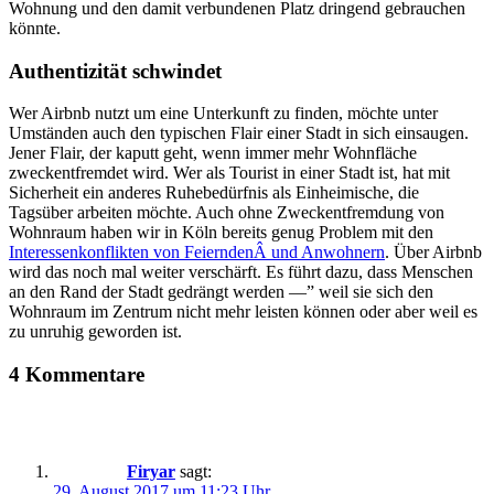
Wohnung und den damit verbundenen Platz dringend gebrauchen
könnte.
Authentizität schwindet
Wer Airbnb nutzt um eine Unterkunft zu finden, möchte unter
Umständen auch den typischen Flair einer Stadt in sich einsaugen.
Jener Flair, der kaputt geht, wenn immer mehr Wohnfläche
zweckentfremdet wird. Wer als Tourist in einer Stadt ist, hat mit
Sicherheit ein anderes Ruhebedürfnis als Einheimische, die
Tagsüber arbeiten möchte. Auch ohne Zweckentfremdung von
Wohnraum haben wir in Köln bereits genug Problem mit den
Interessenkonflikten von FeierndenÂ und Anwohnern
. Über Airbnb
wird das noch mal weiter verschärft. Es führt dazu, dass Menschen
an den Rand der Stadt gedrängt werden —” weil sie sich den
Wohnraum im Zentrum nicht mehr leisten können oder aber weil es
zu unruhig geworden ist.
4 Kommentare
Firyar
sagt:
29. August 2017 um 11:23 Uhr