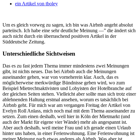
ein Artikel von
tboley
Um es gleich vorweg zu sagen, ich bin was Airbnb angeht absolut
parteiisch. Ich habe eine sehr deutliche Meinung —” die ändert sich
auch nicht durch ein überraschend positiven Artikel in der
Süddeutsche Zeitung.
Unterschiedliche Sichtweisen
Das es zu fast jedem Thema immer mindestens zwei Meinungen
gibt, ist nichts neues. Das bei Airbnb auch die Meinungen
auseinander gehen, war von vorneherein klar. Auch, das es
möglicherweise merkwürdige Bündnisse geben wird, wo zum
Beispiel Mietrechtsaktivisten und Lobyisten der Hotelbranche auf
der gleichen Seiten stehen. Vielleicht aber sollte man sich trotz einer
ablehnenden Haltung erstmal ansehen, worum es tatsächlich bei
Airbnb geht. Für mich war am vergangen Freitag der Artikel von
Evelyn Roll Anlass, mich noch mal mit dem Thema auseinander zu
setzen. Zum einen deshalb, weil hier in Köln der Mietmarkt (und
auch der Markt für eigene vier Wände) mehr als angespannt ist.
Aber auch deshalb, weil meine Frau und ich gerade einen Urlaub
hinter uns haben, in einer Ferienwohnung. Eine Ferienwohnung ist
meiner Meinung nach etwas anderes als Airbnb. Was aber ist