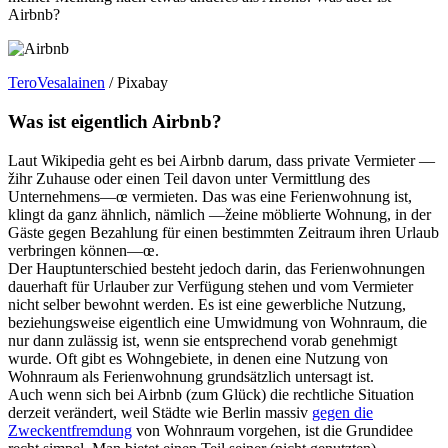
Airbnb?
TeroVesalainen
/ Pixabay
Was ist eigentlich Airbnb?
Laut Wikipedia geht es bei Airbnb darum, dass private Vermieter —
žihr Zuhause oder einen Teil davon unter Vermittlung des
Unternehmens—œ vermieten. Das was eine Ferienwohnung ist,
klingt da ganz ähnlich, nämlich —žeine möblierte Wohnung, in der
Gäste gegen Bezahlung für einen bestimmten Zeitraum ihren Urlaub
verbringen können—œ.
Der Hauptunterschied besteht jedoch darin, das Ferienwohnungen
dauerhaft für Urlauber zur Verfügung stehen und vom Vermieter
nicht selber bewohnt werden. Es ist eine gewerbliche Nutzung,
beziehungsweise eigentlich eine Umwidmung von Wohnraum, die
nur dann zulässig ist, wenn sie entsprechend vorab genehmigt
wurde. Oft gibt es Wohngebiete, in denen eine Nutzung von
Wohnraum als Ferienwohnung grundsätzlich untersagt ist.
Auch wenn sich bei Airbnb (zum Glück) die rechtliche Situation
derzeit verändert, weil Städte wie Berlin massiv
gegen die
Zweckentfremdung
von Wohnraum vorgehen, ist die Grundidee