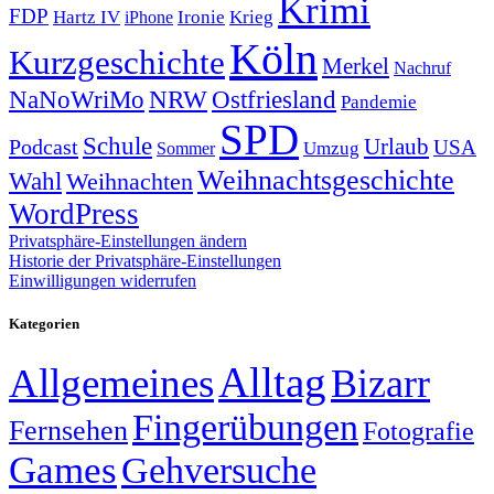
Krimi
FDP
Hartz IV
Krieg
Ironie
iPhone
Köln
Kurzgeschichte
Merkel
Nachruf
NRW
Ostfriesland
NaNoWriMo
Pandemie
SPD
Schule
Urlaub
Podcast
USA
Sommer
Umzug
Weihnachtsgeschichte
Wahl
Weihnachten
WordPress
Privatsphäre-Einstellungen ändern
Historie der Privatsphäre-Einstellungen
Einwilligungen widerrufen
Kategorien
Alltag
Allgemeines
Bizarr
Fingerübungen
Fernsehen
Fotografie
Games
Gehversuche