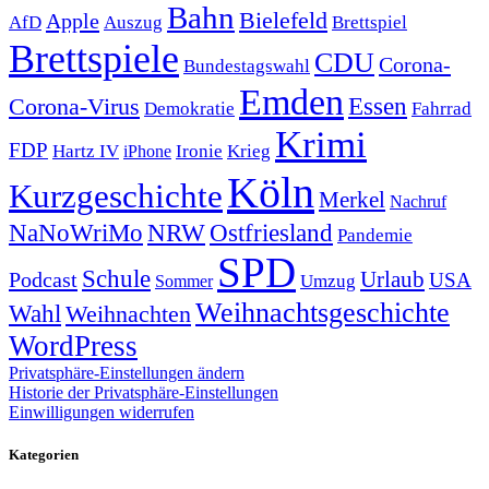
Bahn
Bielefeld
Apple
Auszug
AfD
Brettspiel
Brettspiele
CDU
Corona-
Bundestagswahl
Emden
Corona-Virus
Essen
Demokratie
Fahrrad
Krimi
FDP
Hartz IV
Krieg
Ironie
iPhone
Köln
Kurzgeschichte
Merkel
Nachruf
NRW
Ostfriesland
NaNoWriMo
Pandemie
SPD
Schule
Urlaub
Podcast
USA
Sommer
Umzug
Weihnachtsgeschichte
Wahl
Weihnachten
WordPress
Privatsphäre-Einstellungen ändern
Historie der Privatsphäre-Einstellungen
Einwilligungen widerrufen
Kategorien