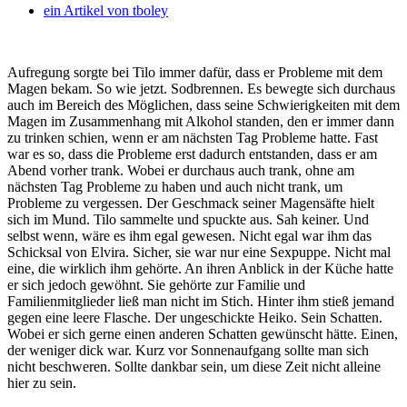
ein Artikel von
tboley
Aufregung sorgte bei Tilo immer dafür, dass er Probleme mit dem
Magen bekam. So wie jetzt. Sodbrennen. Es bewegte sich durchaus
auch im Bereich des Möglichen, dass seine Schwierigkeiten mit dem
Magen im Zusammenhang mit Alkohol standen, den er immer dann
zu trinken schien, wenn er am nächsten Tag Probleme hatte.
Fast
war es so, dass die Probleme erst dadurch entstanden, dass er am
Abend vorher trank. Wobei er durchaus auch trank, ohne am
nächsten Tag Probleme zu haben und auch nicht trank, um
Probleme zu vergessen. Der Geschmack seiner Magensäfte hielt
sich im Mund. Tilo sammelte und spuckte aus. Sah keiner. Und
selbst wenn, wäre es ihm egal gewesen. Nicht egal war ihm das
Schicksal von Elvira. Sicher, sie war nur eine Sexpuppe. Nicht mal
eine, die wirklich ihm gehörte. An ihren Anblick in der Küche hatte
er sich jedoch gewöhnt. Sie gehörte zur Familie und
Familienmitglieder ließ man nicht im Stich. Hinter ihm stieß jemand
gegen eine leere Flasche. Der ungeschickte Heiko. Sein Schatten.
Wobei er sich gerne einen anderen Schatten gewünscht hätte. Einen,
der weniger dick war. Kurz vor Sonnenaufgang sollte man sich
nicht beschweren. Sollte dankbar sein, um diese Zeit nicht alleine
hier zu sein.