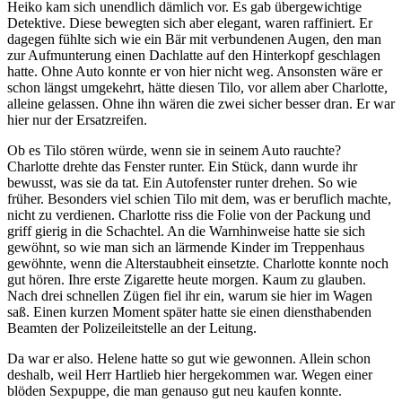
Heiko kam sich unendlich dämlich vor. Es gab übergewichtige
Detektive. Diese bewegten sich aber elegant, waren raffiniert. Er
dagegen fühlte sich wie ein Bär mit verbundenen Augen, den man
zur Aufmunterung einen Dachlatte auf den Hinterkopf geschlagen
hatte. Ohne Auto konnte er von hier nicht weg. Ansonsten wäre er
schon längst umgekehrt, hätte diesen Tilo, vor allem aber Charlotte,
alleine gelassen. Ohne ihn wären die zwei sicher besser dran. Er war
hier nur der Ersatzreifen.
Ob es Tilo stören würde, wenn sie in seinem Auto rauchte?
Charlotte drehte das Fenster runter. Ein Stück, dann wurde ihr
bewusst, was sie da tat. Ein Autofenster runter drehen. So wie
früher. Besonders viel schien Tilo mit dem, was er beruflich machte,
nicht zu verdienen. Charlotte riss die Folie von der Packung und
griff gierig in die Schachtel. An die Warnhinweise hatte sie sich
gewöhnt, so wie man sich an lärmende Kinder im Treppenhaus
gewöhnte, wenn die Alterstaubheit einsetzte. Charlotte konnte noch
gut hören. Ihre erste Zigarette heute morgen. Kaum zu glauben.
Nach drei schnellen Zügen fiel ihr ein, warum sie hier im Wagen
saß. Einen kurzen Moment später hatte sie einen diensthabenden
Beamten der Polizeileitstelle an der Leitung.
Da war er also. Helene hatte so gut wie gewonnen. Allein schon
deshalb, weil Herr Hartlieb hier hergekommen war. Wegen einer
blöden Sexpuppe, die man genauso gut neu kaufen konnte.