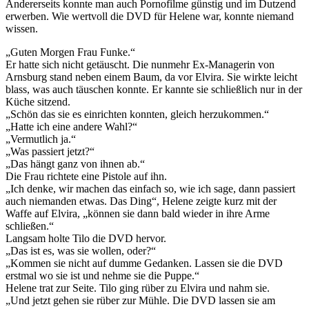
Andererseits konnte man auch Pornofilme günstig und im Dutzend
erwerben. Wie wertvoll die DVD für Helene war, konnte niemand
wissen.
„Guten Morgen Frau Funke.“
Er hatte sich nicht getäuscht. Die nunmehr Ex-Managerin von
Arnsburg stand neben einem Baum, da vor Elvira. Sie wirkte leicht
blass, was auch täuschen konnte. Er kannte sie schließlich nur in der
Küche sitzend.
„Schön das sie es einrichten konnten, gleich herzukommen.“
„Hatte ich eine andere Wahl?“
„Vermutlich ja.“
„Was passiert jetzt?“
„Das hängt ganz von ihnen ab.“
Die Frau richtete eine Pistole auf ihn.
„Ich denke, wir machen das einfach so, wie ich sage, dann passiert
auch niemanden etwas. Das Ding“, Helene zeigte kurz mit der
Waffe auf Elvira, „können sie dann bald wieder in ihre Arme
schließen.“
Langsam holte Tilo die DVD hervor.
„Das ist es, was sie wollen, oder?“
„Kommen sie nicht auf dumme Gedanken. Lassen sie die DVD
erstmal wo sie ist und nehme sie die Puppe.“
Helene trat zur Seite. Tilo ging rüber zu Elvira und nahm sie.
„Und jetzt gehen sie rüber zur Mühle. Die DVD lassen sie am