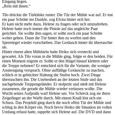
Eingang liegen.
„Rein mit ihnen.“
Tilo drückte die Türklinke runter. Die Tür der Mühle war auf. Er trat
ein paar Schritte ins Dunkle, zog Elvira hinter sich her.
Er kam nicht mehr dazu, Helene zu fragen oder sich umzudrehen.
Helene hatte noch immer die Pistole auf das ungleiche Paar
gerichtet. Sie wollte ihm sagen, er sollte noch ein paar Schritte
weiter gehen. Dann die Tür hinter ihm zu werfen und den
Sperrriegel wieder vorschieben. Das Geräusch hinter ihr überraschte
sie.
Hinter einem alten Mühlstein hatte Heiko sich versteckt und
gewartet. Als Tilo voran in die Mühle ging, folgte er den beiden. Für
einen Moment zögerte er. Sollte er den Hügel hinauf klettern oder
die Treppe nehmen? Er entschied sich für die Variante, die weniger
Anstrengung versprach. Ohne auffällige Geräusche zu machen,
schlich er in gebückter Haltung die Stufen hoch. Zwei Dinge
überraschten ihn. Die Unebenheit an der letzten Stufe und das
nachgebende Treppengeländer. Er stolperte und stieß mit Helene
zusammen, die gerade die Mühle wieder verlassen wollte. Die
Wucht seines Aufpralls warf Helene um. Vor Schreck zog sie ihren
Zeigefinger an der Waffe durch. Mit einem Knall löst sich ein
Schuss. Das Projektil ging durch die noch offen Tür der Mühle und
schlug in den Körper ein. Noch bevor Heiko die Situation im vollen
Umfang erfasst hatte, rappelte sich Helene auf. Die DVD und dann