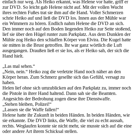
einfach nur weg. Als Heiko erkannt, was Helene vor hatte, griff er
zur DVD. So leicht gab Helene nicht auf. Mit der vollen Wucht
ihres rechten Fußes trat sie ihm auf die Hand. Voller Schmerzen
schrie Heiko auf und ließ die DVD los. Innen aus der Mühle war
ein Wimmern zu hören. Endlich nahm Helene die DVD an sich.
Den immer noch auf den Boden liegenden Heiko zur Seite stoßend,
lief sie über den Hügel runter zum Parkplatz. Aus dem Dunklen der
Mühle zog Heiko den schlaffen Körper von Elvira. Die Kugel hatte
sie mitten in die Brust getroffen. Ihr war ganz wörtlich die Luft
ausgegangen. Draußen ließ er sie los, als er Heiko sah, der sich die
Hand hielt.
„Las mal sehen.“
„Nein, nein.“ Heiko zog die verletzte Hand noch näher an den
Körper heran. Zum Schmerz gesellte sich das Gefühl, versagt zu
haben.
Helen lief ohne sich umzublicken auf den Parkplatz zu, immer noch
die Pistole in ihrer Hand haltend. Dann sah sie die Beamten.
Angesichts der Bedrohung zogen diese ihre Dienstwaffe.
„Stehen bleiben, Polizei!“
„Lassen sie die Waffe fallen!“
Helene hatte ihr Zukunft in beiden Händen. In beiden Händen, wie
sie erkannte. Die DVD links, die Waffe, die viel zu echt aussah,
rechts. Weglaufen konnte sie nicht mehr, sie musste sich auf die eine
oder andere Art ihrem Schicksal stellen.