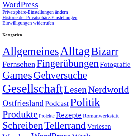
WordPress
Privatsphäre-Einstellungen ändern
Historie der Privatsphäre-Einstellungen
Einwilligungen widerrufen
Kategorien
Alltag
Allgemeines
Bizarr
Fingerübungen
Fernsehen
Fotografie
Games
Gehversuche
Gesellschaft
Lesen
Nerdworld
Politik
Ostfriesland
Podcast
Produkte
Rezepte
Romanwerkstatt
Projekte
Schreiben
Tellerrand
Verlesen