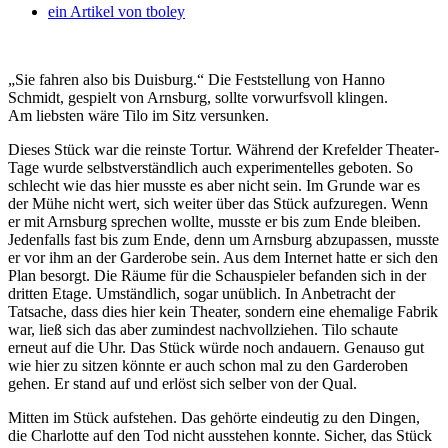
ein Artikel von
tboley
„Sie fahren also bis Duisburg.“ Die Feststellung von Hanno
Schmidt, gespielt von Arnsburg, sollte vorwurfsvoll klingen.
Am liebsten wäre Tilo im Sitz versunken.
Dieses Stück war die reinste Tortur. Während der Krefelder Theater-
Tage wurde selbstverständlich auch experimentelles geboten. So
schlecht wie das hier musste es aber nicht sein. Im Grunde war es
der Mühe nicht wert, sich weiter über das Stück aufzuregen. Wenn
er mit Arnsburg sprechen wollte, musste er bis zum Ende bleiben.
Jedenfalls fast bis zum Ende, denn um Arnsburg abzupassen, musste
er vor ihm an der Garderobe sein. Aus dem Internet hatte er sich den
Plan besorgt. Die Räume für die Schauspieler befanden sich in der
dritten Etage. Umständlich, sogar unüblich. In Anbetracht der
Tatsache, dass dies hier kein Theater, sondern eine ehemalige Fabrik
war, ließ sich das aber zumindest nachvollziehen. Tilo schaute
erneut auf die Uhr. Das Stück würde noch andauern. Genauso gut
wie hier zu sitzen könnte er auch schon mal zu den Garderoben
gehen. Er stand auf und erlöst sich selber von der Qual.
Mitten im Stück aufstehen. Das gehörte eindeutig zu den Dingen,
die Charlotte auf den Tod nicht ausstehen konnte. Sicher, das Stück