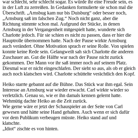
war schlecht, sehr schlecht sogar. Es würde ihr eine Freude sein, es
in der Luft zu zerreißen. In Gedanken formulierte sie schon mal die
Überschrift. „Arnsbug kam nur bis Duisburg“ oder besser noch,
„Arnsburg saß im falschen Zug.“ Noch nicht ganz, aber die
Richtung stimmte schon mal. Aufgrund der Stücke, in denen
Arnsburg in der Vergangenheit mitgespielt hatte, wunderte sich
Charlotte jedoch. Für sie schien es nicht zu passen, dass er hier die
Hauptrolle übernommen hatte. Nach der Pause wirkte Arnsburg
auch verändert. Ohne Motivation sprach er seine Rolle. Von spielen
konnte keine Rede sein. Gelangweilt sah sich Charlotte die anderen
Zuschauer an. Gut die Hälfte war nach der Pause nicht zurück
gekommen. Der Mann vor ihr saß immer noch auf seinem Platz.
Diesmal war er nicht eingeschlafen. Der sieht so aus, als ob er gleich
auch noch klatschen wird. Charlotte schüttelte verächtlich den Kopf.
Heiko starrte gebannt auf die Bühne. Das Stück war ihm egal. Sein
Interesse an Arnsburg war wieder erwacht. Carl wirkte wieder so
verletzlich. Genau so, wie er ihn damals kennen gelernt hatte.
Wehmütig dachte Heiko an die Zeit zurück.
Wie gerne wäre er jetzt der Schauspieler an der Seite von Carl
gewesen und hätte seine Hand gehalten. Auch wenn er sich dafür
vor dem Publikum verbeugen müsste. Heiko stand auf und
klatschte.
„Idiot“ zischte es von hinten.