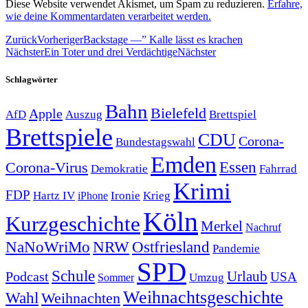
Diese Website verwendet Akismet, um Spam zu reduzieren.
Erfahre,
wie deine Kommentardaten verarbeitet werden.
Zurück
Vorheriger
Backstage —” Kalle lässt es krachen
Nächster
Ein Toter und drei Verdächtige
Nächster
Schlagwörter
Bahn
Bielefeld
Apple
Auszug
AfD
Brettspiel
Brettspiele
CDU
Corona-
Bundestagswahl
Emden
Corona-Virus
Essen
Demokratie
Fahrrad
Krimi
FDP
Hartz IV
Krieg
Ironie
iPhone
Köln
Kurzgeschichte
Merkel
Nachruf
NRW
Ostfriesland
NaNoWriMo
Pandemie
SPD
Schule
Urlaub
Podcast
USA
Sommer
Umzug
Weihnachtsgeschichte
Wahl
Weihnachten