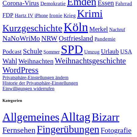
Emden
Corona-Virus
Essen
Demokratie
Fahrrad
Krimi
FDP
Hartz IV
Krieg
Ironie
iPhone
Köln
Kurzgeschichte
Merkel
Nachruf
NRW
Ostfriesland
NaNoWriMo
Pandemie
SPD
Schule
Urlaub
Podcast
USA
Sommer
Umzug
Weihnachtsgeschichte
Wahl
Weihnachten
WordPress
Privatsphäre-Einstellungen ändern
Historie der Privatsphäre-Einstellungen
Einwilligungen widerrufen
Kategorien
Alltag
Allgemeines
Bizarr
Fingerübungen
Fernsehen
Fotografie