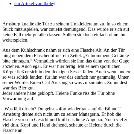
ein Artikel von
tboley
Arnsburg knallte die Tür zu seinem Umkleideraum zu. In so einem
Stück mitzuspielen, war zutiefst demütigend. Das würde er sich auf
keine Fall mehr gefallen lassen. Sollten sie doch einfach ohne ihn
weiterspielen.
Aus dem Kühlschrank nahm er sich eine Flasche Alt. An der Tür
hing neben dem Flaschenöffner ein Zettel. „Entnommene Getränke
bitte eintragen.“ Vermutlich würden sie ihm das dann von der Gage
abziehen. Auch egal. Er war hier fertig. Mit seinem sportlichen
Körper ließ er sich in den fleckigen Sessel fallen. Auch wenn andere
so was schick fanden, für ihn war das einfach nur gammelig. Unter
seiner Würde. Einen Carl Arnsbug so was zu zumuten. Zumindest
war das Bier gut.
Jeder andere hätte geklopft. Helene Funke riss die Tür ohne
Vorwarnung auf.
„Was fällt dir ein? Du gehst sofort wieder raus auf die Bühne!“
Arnsburg drehte sich nicht um zu seiner Managerin. Er hob die
Flasche vor sein Gesicht und kniff das linke Auge zu. Noch viel zu
viel drin. Kopf und Hand drehend, schaute er Helene durch die
Flasche an.