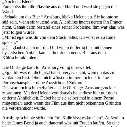
„Auch ein Bier?“
Funke riss ihm die Flasche aus der Hand und warf sie gegen die
Wand.
„Schade um das Bier.“ Arnsburg blicke Helene an. Sie konnte so
süß sein, wenn sie wütend war. Allerdings interessierten ihn Frauen
nicht. Genau darin bestand eines seiner Probleme. Ihm war klar, was
jetzt folgen würde.
„Mir ist egal was du von dem Stück hältst. Du wirst es zu Ende
spielen.“
„Das glaubst auch nur du. Und wenn du fertig bist mit deinem
hysterischen Anfall, kannst du mir ein neues Bier aus dem
Kühlschrank holen.“
Die Ohrfeige kam für Arnsburg völlig unerwartet.
„Egal für was du dich jetzt hältst, vergiss nicht, wem du das zu
verdanken hast. Ohne mich wärst du immer noch der kleine
Pornoschauspieler ohne Aussicht auf Zukunft.“
Das war noch schmerzhafter als die Ohrfeige. Arnsburg zuckte
zusammen. Mit der Helene von damals hatte diese hier nur noch
entfernt Ähnlichkeit. Dabei hatte sie selber mal in einem Porno
mitgespielt, auch wenn der Film aus ihm nicht bekannten Gründen
nie veröffentlicht wurde.
Arnsburg schämte sich nicht für „Kalle lässt es krachen“. Außerdem
hatte James Bond ja auch dauernd was mit Frauen laufen. So eine