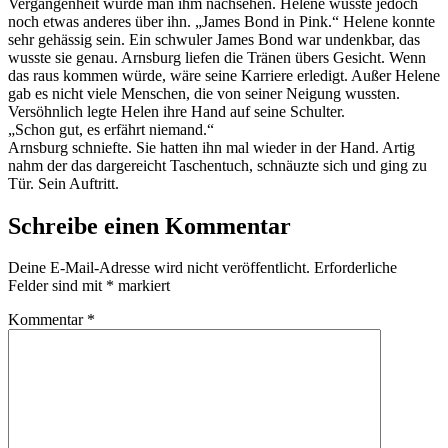
Vergangenheit würde man ihm nachsehen. Helene wusste jedoch
noch etwas anderes über ihn. „James Bond in Pink.“ Helene konnte
sehr gehässig sein. Ein schwuler James Bond war undenkbar, das
wusste sie genau. Arnsburg liefen die Tränen übers Gesicht. Wenn
das raus kommen würde, wäre seine Karriere erledigt. Außer Helene
gab es nicht viele Menschen, die von seiner Neigung wussten.
Versöhnlich legte Helen ihre Hand auf seine Schulter.
„Schon gut, es erfährt niemand.“
Arnsburg schniefte. Sie hatten ihn mal wieder in der Hand. Artig
nahm der das dargereicht Taschentuch, schnäuzte sich und ging zu
Tür. Sein Auftritt.
Schreibe einen Kommentar
Deine E-Mail-Adresse wird nicht veröffentlicht.
Erforderliche
Felder sind mit
*
markiert
Kommentar
*