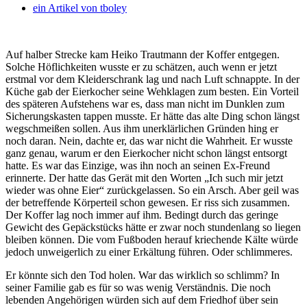
ein Artikel von
tboley
Auf halber Strecke kam Heiko Trautmann der Koffer entgegen.
Solche Höflichkeiten wusste er zu schätzen, auch wenn er jetzt
erstmal vor dem Kleiderschrank lag und nach Luft schnappte. In der
Küche gab der Eierkocher seine Wehklagen zum besten.
Ein Vorteil
des späteren Aufstehens war es, dass man nicht im Dunklen zum
Sicherungskasten tappen musste. Er hätte das alte Ding schon längst
wegschmeißen sollen. Aus ihm unerklärlichen Gründen hing er
noch daran. Nein, dachte er, das war nicht die Wahrheit. Er wusste
ganz genau, warum er den Eierkocher nicht schon längst entsorgt
hatte. Es war das Einzige, was ihn noch an seinen Ex-Freund
erinnerte. Der hatte das Gerät mit den Worten „Ich such mir jetzt
wieder was ohne Eier“ zurückgelassen. So ein Arsch. Aber geil was
der betreffende Körperteil schon gewesen. Er riss sich zusammen.
Der Koffer lag noch immer auf ihm. Bedingt durch das geringe
Gewicht des Gepäckstücks hätte er zwar noch stundenlang so liegen
bleiben können. Die vom Fußboden herauf kriechende Kälte würde
jedoch unweigerlich zu einer Erkältung führen. Oder schlimmeres.
Er könnte sich den Tod holen. War das wirklich so schlimm? In
seiner Familie gab es für so was wenig Verständnis. Die noch
lebenden Angehörigen würden sich auf dem Friedhof über sein