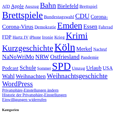
Bahn
Bielefeld
Apple
Auszug
AfD
Brettspiel
Brettspiele
CDU
Corona-
Bundestagswahl
Emden
Corona-Virus
Essen
Demokratie
Fahrrad
Krimi
FDP
Hartz IV
Krieg
Ironie
iPhone
Köln
Kurzgeschichte
Merkel
Nachruf
NRW
Ostfriesland
NaNoWriMo
Pandemie
SPD
Schule
Urlaub
Podcast
USA
Sommer
Umzug
Weihnachtsgeschichte
Wahl
Weihnachten
WordPress
Privatsphäre-Einstellungen ändern
Historie der Privatsphäre-Einstellungen
Einwilligungen widerrufen
Kategorien