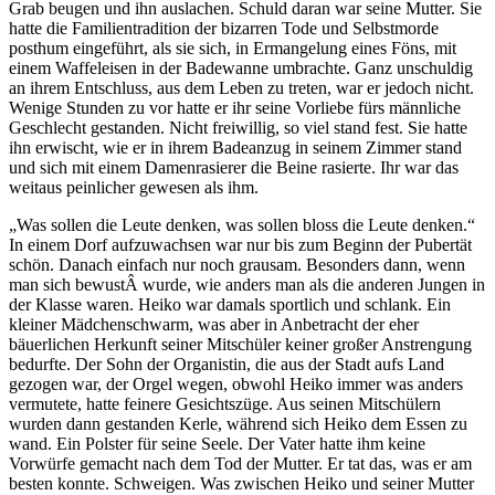
Grab beugen und ihn auslachen. Schuld daran war seine Mutter. Sie
hatte die Familientradition der bizarren Tode und Selbstmorde
posthum eingeführt, als sie sich, in Ermangelung eines Föns, mit
einem Waffeleisen in der Badewanne umbrachte. Ganz unschuldig
an ihrem Entschluss, aus dem Leben zu treten, war er jedoch nicht.
Wenige Stunden zu vor hatte er ihr seine Vorliebe fürs männliche
Geschlecht gestanden. Nicht freiwillig, so viel stand fest. Sie hatte
ihn erwischt, wie er in ihrem Badeanzug in seinem Zimmer stand
und sich mit einem Damenrasierer die Beine rasierte. Ihr war das
weitaus peinlicher gewesen als ihm.
„Was sollen die Leute denken, was sollen bloss die Leute denken.“
In einem Dorf aufzuwachsen war nur bis zum Beginn der Pubertät
schön. Danach einfach nur noch grausam. Besonders dann, wenn
man sich bewustÂ wurde, wie anders man als die anderen Jungen in
der Klasse waren. Heiko war damals sportlich und schlank. Ein
kleiner Mädchenschwarm, was aber in Anbetracht der eher
bäuerlichen Herkunft seiner Mitschüler keiner großer Anstrengung
bedurfte. Der Sohn der Organistin, die aus der Stadt aufs Land
gezogen war, der Orgel wegen, obwohl Heiko immer was anders
vermutete, hatte feinere Gesichtszüge. Aus seinen Mitschülern
wurden dann gestanden Kerle, während sich Heiko dem Essen zu
wand. Ein Polster für seine Seele. Der Vater hatte ihm keine
Vorwürfe gemacht nach dem Tod der Mutter. Er tat das, was er am
besten konnte. Schweigen. Was zwischen Heiko und seiner Mutter