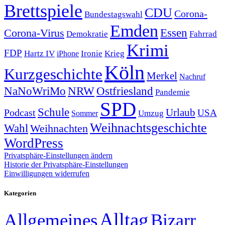
Brettspiele
CDU
Corona-
Bundestagswahl
Emden
Corona-Virus
Essen
Demokratie
Fahrrad
Krimi
FDP
Hartz IV
Krieg
Ironie
iPhone
Köln
Kurzgeschichte
Merkel
Nachruf
NRW
Ostfriesland
NaNoWriMo
Pandemie
SPD
Schule
Urlaub
Podcast
USA
Sommer
Umzug
Weihnachtsgeschichte
Wahl
Weihnachten
WordPress
Privatsphäre-Einstellungen ändern
Historie der Privatsphäre-Einstellungen
Einwilligungen widerrufen
Kategorien
Alltag
Allgemeines
Bizarr