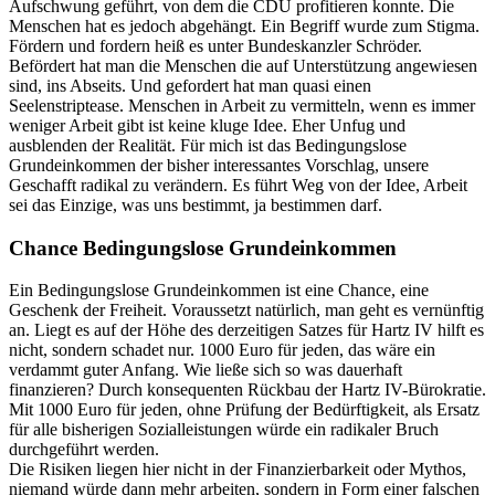
Aufschwung geführt, von dem die CDU profitieren konnte. Die
Menschen hat es jedoch abgehängt. Ein Begriff wurde zum Stigma.
Fördern und fordern heiß es unter Bundeskanzler Schröder.
Befördert hat man die Menschen die auf Unterstützung angewiesen
sind, ins Abseits. Und gefordert hat man quasi einen
Seelenstriptease. Menschen in Arbeit zu vermitteln, wenn es immer
weniger Arbeit gibt ist keine kluge Idee. Eher Unfug und
ausblenden der Realität. Für mich ist das Bedingungslose
Grundeinkommen der bisher interessantes Vorschlag, unsere
Geschafft radikal zu verändern. Es führt Weg von der Idee, Arbeit
sei das Einzige, was uns bestimmt, ja bestimmen darf.
Chance Bedingungslose Grundeinkommen
Ein Bedingungslose Grundeinkommen ist eine Chance, eine
Geschenk der Freiheit. Voraussetzt natürlich, man geht es vernünftig
an. Liegt es auf der Höhe des derzeitigen Satzes für Hartz IV hilft es
nicht, sondern schadet nur. 1000 Euro für jeden, das wäre ein
verdammt guter Anfang. Wie ließe sich so was dauerhaft
finanzieren? Durch konsequenten Rückbau der Hartz IV-Bürokratie.
Mit 1000 Euro für jeden, ohne Prüfung der Bedürftigkeit, als Ersatz
für alle bisherigen Sozialleistungen würde ein radikaler Bruch
durchgeführt werden.
Die Risiken liegen hier nicht in der Finanzierbarkeit oder Mythos,
niemand würde dann mehr arbeiten, sondern in Form einer falschen