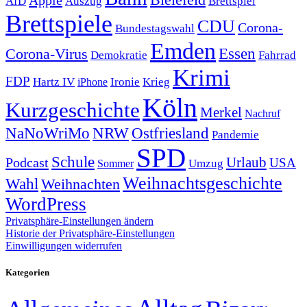
Apple
Auszug
AfD
Brettspiel
Brettspiele
CDU
Corona-
Bundestagswahl
Emden
Corona-Virus
Essen
Demokratie
Fahrrad
Krimi
FDP
Hartz IV
Krieg
Ironie
iPhone
Köln
Kurzgeschichte
Merkel
Nachruf
NRW
Ostfriesland
NaNoWriMo
Pandemie
SPD
Schule
Urlaub
Podcast
USA
Sommer
Umzug
Weihnachtsgeschichte
Wahl
Weihnachten
WordPress
Privatsphäre-Einstellungen ändern
Historie der Privatsphäre-Einstellungen
Einwilligungen widerrufen
Kategorien