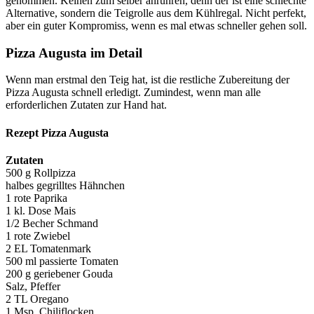
genommen. Keinen zum selber anrühren, denn der ist eine schlechte
Alternative, sondern die Teigrolle aus dem Kühlregal. Nicht perfekt,
aber ein guter Kompromiss, wenn es mal etwas schneller gehen soll.
Pizza Augusta im Detail
Wenn man erstmal den Teig hat, ist die restliche Zubereitung der
Pizza Augusta schnell erledigt. Zumindest, wenn man alle
erforderlichen Zutaten zur Hand hat.
Rezept Pizza Augusta
Zutaten
500 g Rollpizza
halbes gegrilltes Hähnchen
1 rote Paprika
1 kl. Dose Mais
1/2 Becher Schmand
1 rote Zwiebel
2 EL Tomatenmark
500 ml passierte Tomaten
200 g geriebener Gouda
Salz, Pfeffer
2 TL Oregano
1 Msp. Chiliflocken