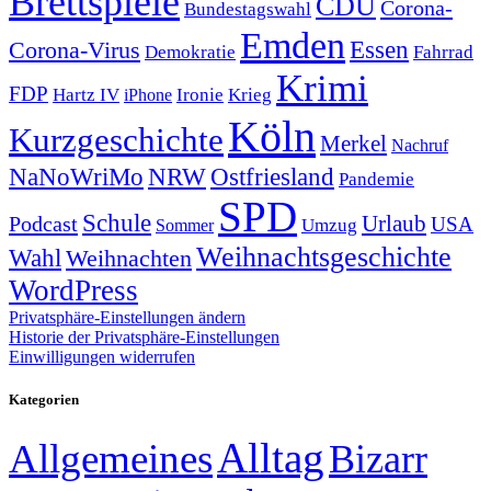
Brettspiele
CDU
Corona-
Bundestagswahl
Emden
Corona-Virus
Essen
Demokratie
Fahrrad
Krimi
FDP
Hartz IV
Krieg
Ironie
iPhone
Köln
Kurzgeschichte
Merkel
Nachruf
NRW
Ostfriesland
NaNoWriMo
Pandemie
SPD
Schule
Urlaub
Podcast
USA
Sommer
Umzug
Weihnachtsgeschichte
Wahl
Weihnachten
WordPress
Privatsphäre-Einstellungen ändern
Historie der Privatsphäre-Einstellungen
Einwilligungen widerrufen
Kategorien
Alltag
Allgemeines
Bizarr