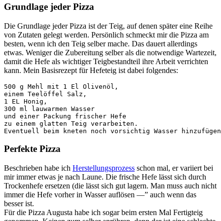
Grundlage jeder Pizza
Die Grundlage jeder Pizza ist der Teig, auf denen später eine Reihe
von Zutaten gelegt werden. Persönlich schmeckt mir die Pizza am
besten, wenn ich den Teig selber mache. Das dauert allerdings
etwas. Weniger die Zubereitung selber als die notwendige Wartezeit,
damit die Hefe als wichtiger Teigbestandteil ihre Arbeit verrichten
kann. Mein Basisrezept für Hefeteig ist dabei folgendes:
500 g Mehl mit 1 El Olivenöl, 

einem Teelöffel Salz, 

1 EL Honig,

300 ml lauwarmen Wasser 

und einer Packung frischer Hefe 

zu einem glatten Teig verarbeiten. 

Perfekte Pizza
Beschrieben habe ich
Herstellungsprozess
schon mal, er variiert bei
mir immer etwas je nach Laune. Die frische Hefe lässt sich durch
Trockenhefe ersetzen (die lässt sich gut lagern. Man muss auch nicht
immer die Hefe vorher in Wasser auflösen —” auch wenn das
besser ist.
Für die Pizza Augusta habe ich sogar beim ersten Mal Fertigteig