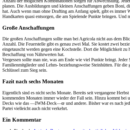
Anzahl der möglichen Kombinationen sorgen für Abwechslung. Jeder S
planen. Die Ausbildungen und kleinen Anschaffungen geben Boni, di
hat. Auch wenn man ohne Drafting am Anfang spielt, gibt es immer 
Handkarten quasi entsorgen, die am Spielende Punkte bringen. Und 
Große Anschaffungen
Die großen Anschaffungen sollte man bei Agricola nicht aus dem Blick
Anzahl. Die Feuerstelle gibt es genau zwei Mal. Sie kostet zwei bezie
eingetauscht werden gegen eine Kochstelle. Dort die Möglichkeit zu
Beschaffung von Nährwerten hat.
Vergessen sollte man nie, was am Ende wie viel Punkte bringt. Jeder 
Familienmitglieder und Lehm- beziehungsweise Steinhütten. Für di
Schlüssel zum Sieg sein.
Fazit nach sechs Monaten
Eigentlich sind es nicht sechs Monate. Bereits seit vergangene Herb
kommenden Monaten immer wieder der Fall sein. Hinzu kommt bei un
Decks wie das —žWM-Deck—œ und andere. Bisher war es nach jeder Par
Partei vielleicht auch nicht verkehrt.
Ein Kommentar