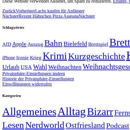
Diese Website verwendet Akismet, um Spam zu reduzieren.
Erfahre,
Zurück
Vorheriger
Lachs kaufen für Anfänger
Nächster
Rezept Hähnchen Pizza Augusta
Nächster
Schlagwörter
Brett
Bahn
Bielefeld
Apple
Auszug
AfD
Brettspiel
Krimi
Kurzgeschichte
Krieg
Ironie
iPhone
Weihnachtsges
Wahl
Weihnachten
Urlaub
USA
Privatsphäre-Einstellungen ändern
Historie der Privatsphäre-Einstellungen
Einwilligungen widerrufen
Kategorien
Alltag
Allgemeines
Bizarr
Fern
Lesen
Nerdworld
Ostfriesland
Podcast