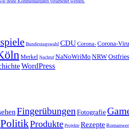
 wie deine Kommentardaten verarbeitet werden.
spiele
CDU
Corona-Viru
Corona-
Bundestagswahl
Köln
NRW
Ostfrie
NaNoWriMo
Merkel
Nachruf
WordPress
chichte
Gam
Fingerübungen
sehen
Fotografie
Politik
Produkte
Rezepte
Romanwerk
Projekte