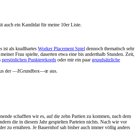
it auch ein Kandidat für meine 10er Liste.
 ist als knallhartes
Worker Placement Spiel
dennoch thematisch sehr
einer Frau spielte, dauerten etwa eine bis anderthalb Stunden. Zeit,
s
persönlichen Punkterekords
oder mir ein paar
grundsätzliche
gen aus der —žGrundbox—œ aus.
nende schafften wir es, auf die zehn Partien zu kommen, nach dem
ndern die in diesem Jahr gespielten Parteien nichts. Nach wie vor
eder zu ernähren. Je Bauernhof sah bisher auch immer völlig anders