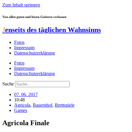
Zum Inhalt springen
Von allen guten und bösen Geistern verlassen
J
enseits des täglichen Wahnsinns
Fotos
Impressum
Datenschutzerklärung
Fotos
Impressum
Datenschutzerklärung
Suche
07. 06. 2017
10:48
Agricola
,
Bauernhof
,
Brettspiele
Games
Agricola Finale