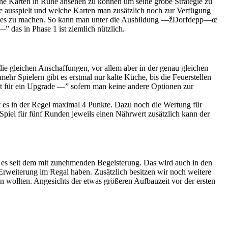
ne Karten in Ruhe ansehen zu können um seine grobe Strategie zu
e ausspielt und welche Karten man zusätzlich noch zur Verfügung
chbares zu machen. So kann man unter die Ausbildung —žDorfdepp—œ
das in Phase 1 ist ziemlich nützlich.
 die gleichen Anschaffungen, vor allem aber in der genau gleichen
ehr Spielern gibt es erstmal nur kalte Küche, bis die Feuerstellen
nt für ein Upgrade —” sofern man keine andere Optionen zur
bt es in der Regel maximal 4 Punkte. Dazu noch die Wertung für
el für fünf Runden jeweils einen Nährwert zusätzlich kann der
en es seit dem mit zunehmenden Begeisterung. Das wird auch in den
weiterung im Regal haben. Zusätzlich besitzen wir noch weitere
wollten. Angesichts der etwas größeren Aufbauzeit vor der ersten