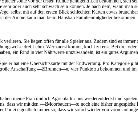
pieler sollte vor der ersten Runde genügend Zeit bekommen, sich sei
e sehr oder auch sehr schwach sein können. Je nach dem, wann man si
Wege, selbst mit auf den ersten Blick schlechten Karten etwas brau
mit der Amme kann man beim Hausbau Familienmitglieder bekommen —” 
 verlieren. Sie liegen offen für alle Spieler aus. Zudem sind es immer
hungsweise drei Lehm. Wer zuerst kommt, kocht zu erst. Bei drei oder m
 haben, ein Rind in vier Nährwerte umzuwandeln, ist ein gutes Argume
Spieler hat eine Übersichtskarte mit der Endwertung. Pro Kategorie gi
e große Anschaffung —žBrunnen—œ vier Punkte zu bekommen und im Spi
st haben meine Frau und ich Agricola für uns wiederentdeckt und spiel
s, dass wir mit den —žMoorbauern—œ noch eine bisher ungespielte Er
tei eigentlich immer so, dass wir sofort wieder von vorne anfangen 