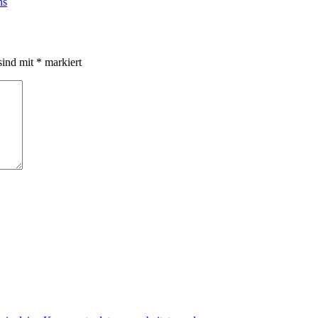
ns
sind mit
*
markiert