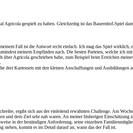
al Agricola gespielt zu haben. Gleichzeitig ist das Bauernhof-Spiel dam
inem Fall ist die Antwort recht einfach. Ich mag das Spiel wirklich, es
umindest meinem Empfinden nach. Die besten Parteien, welche ich mit m
ach über Agricola geschrieben habe, zum Beispiel beim Erreichen meine
.
eits die drei Kartensets mit den kleinen Anschaffungen und Ausbildun
hreibe, ergibt sich aus der einleitend erwähnten Challenge. Am Woche
atten und dem Ziel sehr nah waren. An meiner bisherigen Einschätzung ä
gsweise in der beständigen Anforderung, seine einzelnen Familienmitgli
 stehen, kommt es im Detail darauf an, wann das der Fall ist.