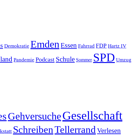
Emden
s
Essen
FDP
Demokratie
Hartz IV
Fahrrad
SPD
sland
Schule
Podcast
Pandemie
Sommer
Umzug
Gesellschaft
es
Gehversuche
Schreiben
Tellerrand
Verlesen
statt