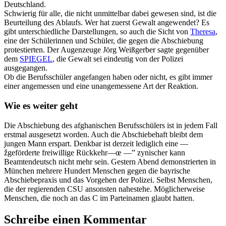
Deutschland.
Schwierig für alle, die nicht unmittelbar dabei gewesen sind, ist die
Beurteilung des Ablaufs. Wer hat zuerst Gewalt angewendet? Es
gibt unterschiedliche Darstellungen, so auch die Sicht von
Theresa
,
eine der Schülerinnen und Schüler, die gegen die Abschiebung
protestierten. Der Augenzeuge Jörg Weißgerber sagte gegenüber
dem
SPIEGEL
, die Gewalt sei eindeutig von der Polizei
ausgegangen.
Ob die Berufsschüler angefangen haben oder nicht, es gibt immer
einer angemessen und eine unangemessene Art der Reaktion.
Wie es weiter geht
Die Abschiebung des afghanischen Berufsschülers ist in jedem Fall
erstmal ausgesetzt worden. Auch die Abschiebehaft bleibt dem
jungen Mann erspart. Denkbar ist derzeit lediglich eine —
žgeförderte freiwillige Rückkehr—œ —” zynischer kann
Beamtendeutsch nicht mehr sein. Gestern Abend demonstrierten in
München mehrere Hundert Menschen gegen die bayrische
Abschiebepraxis und das Vorgehen der Polizei. Selbst Menschen,
die der regierenden CSU ansonsten nahestehe. Möglicherweise
Menschen, die noch an das C im Parteinamen glaubt hatten.
Schreibe einen Kommentar