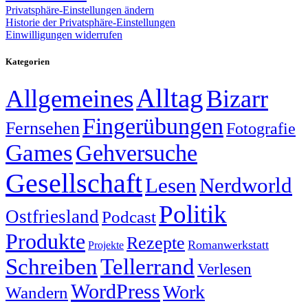
Privatsphäre-Einstellungen ändern
Historie der Privatsphäre-Einstellungen
Einwilligungen widerrufen
Kategorien
Alltag
Allgemeines
Bizarr
Fingerübungen
Fernsehen
Fotografie
Games
Gehversuche
Gesellschaft
Lesen
Nerdworld
Politik
Ostfriesland
Podcast
Produkte
Rezepte
Romanwerkstatt
Projekte
Schreiben
Tellerrand
Verlesen
WordPress
Work
Wandern