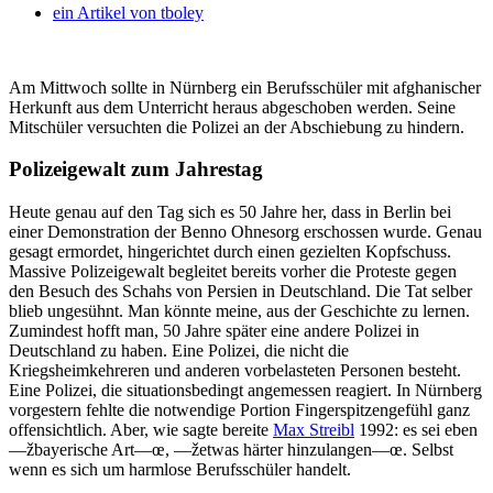
ein Artikel von
tboley
Am Mittwoch sollte in Nürnberg ein Berufsschüler mit afghanischer
Herkunft aus dem Unterricht heraus abgeschoben werden. Seine
Mitschüler versuchten die Polizei an der Abschiebung zu hindern.
Polizeigewalt zum Jahrestag
Heute genau auf den Tag sich es 50 Jahre her, dass in Berlin bei
einer Demonstration der Benno Ohnesorg erschossen wurde. Genau
gesagt ermordet, hingerichtet durch einen gezielten Kopfschuss.
Massive Polizeigewalt begleitet bereits vorher die Proteste gegen
den Besuch des Schahs von Persien in Deutschland. Die Tat selber
blieb ungesühnt. Man könnte meine, aus der Geschichte zu lernen.
Zumindest hofft man, 50 Jahre später eine andere Polizei in
Deutschland zu haben. Eine Polizei, die nicht die
Kriegsheimkehreren und anderen vorbelasteten Personen besteht.
Eine Polizei, die situationsbedingt angemessen reagiert. In Nürnberg
vorgestern fehlte die notwendige Portion Fingerspitzengefühl ganz
offensichtlich. Aber, wie sagte bereite
Max Streibl
1992: es sei eben
—žbayerische Art—œ, —žetwas härter hinzulangen—œ. Selbst
wenn es sich um harmlose Berufsschüler handelt.