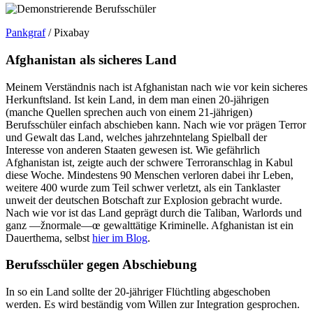
Pankgraf
/ Pixabay
Afghanistan als sicheres Land
Meinem Verständnis nach ist Afghanistan nach wie vor kein sicheres
Herkunftsland. Ist kein Land, in dem man einen 20-jährigen
(manche Quellen sprechen auch von einem 21-jährigen)
Berufsschüler einfach abschieben kann. Nach wie vor prägen Terror
und Gewalt das Land, welches jahrzehntelang Spielball der
Interesse von anderen Staaten gewesen ist. Wie gefährlich
Afghanistan ist, zeigte auch der schwere Terroranschlag in Kabul
diese Woche. Mindestens 90 Menschen verloren dabei ihr Leben,
weitere 400 wurde zum Teil schwer verletzt, als ein Tanklaster
unweit der deutschen Botschaft zur Explosion gebracht wurde.
Nach wie vor ist das Land geprägt durch die Taliban, Warlords und
ganz —žnormale—œ gewalttätige Kriminelle. Afghanistan ist ein
Dauerthema, selbst
hier im Blog
.
Berufsschüler gegen Abschiebung
In so ein Land sollte der 20-jähriger Flüchtling abgeschoben
werden. Es wird beständig vom Willen zur Integration gesprochen.