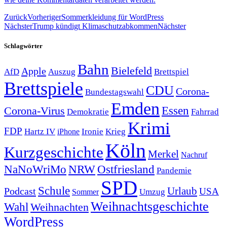
Zurück
Vorheriger
Sommerkleidung für WordPress
Nächster
Trump kündigt Klimaschutzabkommen
Nächster
Schlagwörter
Bahn
Bielefeld
Apple
Auszug
AfD
Brettspiel
Brettspiele
CDU
Corona-
Bundestagswahl
Emden
Corona-Virus
Essen
Demokratie
Fahrrad
Krimi
FDP
Hartz IV
Krieg
Ironie
iPhone
Köln
Kurzgeschichte
Merkel
Nachruf
NRW
Ostfriesland
NaNoWriMo
Pandemie
SPD
Schule
Urlaub
Podcast
USA
Sommer
Umzug
Weihnachtsgeschichte
Wahl
Weihnachten
WordPress