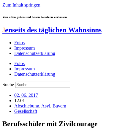
Zum Inhalt springen
Von allen guten und bösen Geistern verlassen
J
enseits des täglichen Wahnsinns
Fotos
Impressum
Datenschutzerklärung
Fotos
Impressum
Datenschutzerklärung
Suche
02. 06. 2017
12:01
Abschiebung
,
Asyl
,
Bayern
Gesellschaft
Berufsschüler mit Zivilcourage