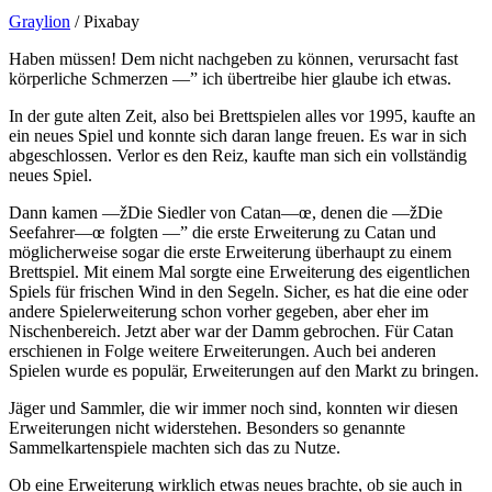
Graylion
/ Pixabay
Haben müssen! Dem nicht nachgeben zu können, verursacht fast
körperliche Schmerzen —” ich übertreibe hier glaube ich etwas.
In der gute alten Zeit, also bei Brettspielen alles vor 1995, kaufte an
ein neues Spiel und konnte sich daran lange freuen. Es war in sich
abgeschlossen. Verlor es den Reiz, kaufte man sich ein vollständig
neues Spiel.
Dann kamen —žDie Siedler von Catan—œ, denen die —žDie
Seefahrer—œ folgten —” die erste Erweiterung zu Catan und
möglicherweise sogar die erste Erweiterung überhaupt zu einem
Brettspiel. Mit einem Mal sorgte eine Erweiterung des eigentlichen
Spiels für frischen Wind in den Segeln. Sicher, es hat die eine oder
andere Spielerweiterung schon vorher gegeben, aber eher im
Nischenbereich. Jetzt aber war der Damm gebrochen. Für Catan
erschienen in Folge weitere Erweiterungen. Auch bei anderen
Spielen wurde es populär, Erweiterungen auf den Markt zu bringen.
Jäger und Sammler, die wir immer noch sind, konnten wir diesen
Erweiterungen nicht widerstehen. Besonders so genannte
Sammelkartenspiele machten sich das zu Nutze.
Ob eine Erweiterung wirklich etwas neues brachte, ob sie auch in