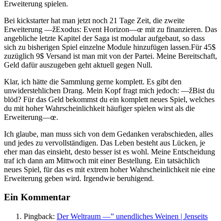
Erweiterung spielen.
Bei kickstarter hat man jetzt noch 21 Tage Zeit, die zweite
Erweiterung —žExodus: Event Horizon—œ mit zu finanzieren. Das
angebliche letzte Kapitel der Saga ist modular aufgebaut, so dass
sich zu bisherigen Spiel einzelne Module hinzufügen lassen.Für 45$
zuzüglich 9$ Versand ist man mit von der Partei. Meine Bereitschaft,
Geld dafür auszugeben geht aktuell gegen Null.
Klar, ich hätte die Sammlung gerne komplett. Es gibt den
unwiderstehlichen Drang. Mein Kopf fragt mich jedoch: —žBist du
blöd? Für das Geld bekommst du ein komplett neues Spiel, welches
du mit hoher Wahrscheinlichkeit häufiger spielen wirst als die
Erweiterung—œ.
Ich glaube, man muss sich von dem Gedanken verabschieden, alles
und jedes zu vervollständigen. Das Leben besteht aus Lücken, je
eher man das einsieht, desto besser ist es wohl. Meine Entscheidung
traf ich dann am Mittwoch mit einer Bestellung. Ein tatsächlich
neues Spiel, für das es mit extrem hoher Wahrscheinlichkeit nie eine
Erweiterung geben wird. Irgendwie beruhigend.
Ein Kommentar
Pingback:
Der Weltraum —” unendliches Weinen | Jenseits