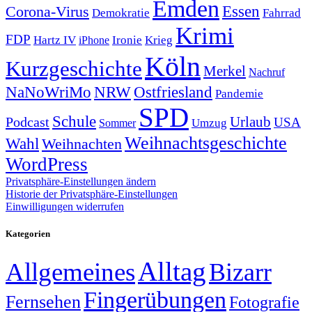
Emden
Corona-Virus
Essen
Demokratie
Fahrrad
Krimi
FDP
Hartz IV
Krieg
Ironie
iPhone
Köln
Kurzgeschichte
Merkel
Nachruf
NRW
Ostfriesland
NaNoWriMo
Pandemie
SPD
Schule
Urlaub
Podcast
USA
Sommer
Umzug
Weihnachtsgeschichte
Wahl
Weihnachten
WordPress
Privatsphäre-Einstellungen ändern
Historie der Privatsphäre-Einstellungen
Einwilligungen widerrufen
Kategorien
Alltag
Allgemeines
Bizarr
Fingerübungen
Fernsehen
Fotografie