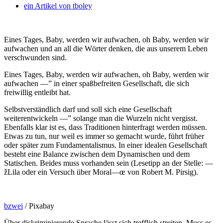
ein Artikel von
tboley
Eines Tages, Baby, werden wir aufwachen, oh Baby, werden wir
aufwachen und an all die Wörter denken, die aus unserem Leben
verschwunden sind.
Eines Tages, Baby, werden wir aufwachen, oh Baby, werden wir
aufwachen —” in einer spaßbefreiten Gesellschaft, die sich
freiwillig entleibt hat.
Selbstverständlich darf und soll sich eine Gesellschaft
weiterentwickeln —” solange man die Wurzeln nicht vergisst.
Ebenfalls klar ist es, dass Traditionen hinterfragt werden müssen.
Etwas zu tun, nur weil es immer so gemacht wurde, führt früher
oder später zum Fundamentalismus. In einer idealen Gesellschaft
besteht eine Balance zwischen dem Dynamischen und dem
Statischen. Beides muss vorhanden sein (Lesetipp an der Stelle: —
žLila oder ein Versuch über Moral—œ von Robert M. Pirsig).
bzwei
/ Pixabay
Über diskriminierende Sprache lässt sich trefflich streiten. Muss es