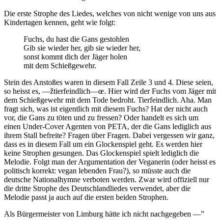
Die erste Strophe des Liedes, welches von nicht wenige von uns aus
Kindertagen kennen, geht wie folgt:
Fuchs, du hast die Gans gestohlen
Gib sie wieder her, gib sie wieder her,
sonst kommt dich der Jäger holen
mit dem Schießgewehr.
Stein des Anstoßes waren in diesem Fall Zeile 3 und 4. Diese seien,
so heisst es, —žtierfeindlich—œ. Hier wird der Fuchs vom Jäger mit
dem Schießgewehr mit dem Tode bedroht. Tierfeindlich. Aha. Man
fragt sich, was ist eigentlich mit diesem Fuchs? Hat der nicht auch
vor, die Gans zu töten und zu fressen? Oder handelt es sich um
einen Under-Cover Agenten von PETA, der die Gans lediglich aus
ihrem Stall befreite? Fragen über Fragen. Dabei vergessen wir ganz,
dass es in diesem Fall um ein Glockenspiel geht. Es werden hier
keine Strophen gesungen. Das Glockenspiel spielt lediglich die
Melodie. Folgt man der Argumentation der Veganerin (oder heisst es
politisch korrekt: vegan lebenden Frau?), so müsste auch die
deutsche Nationalhymne verboten werden. Zwar wird offiziell nur
die dritte Strophe des Deutschlandliedes verwendet, aber die
Melodie passt ja auch auf die ersten beiden Strophen.
Als Bürgermeister von Limburg hätte ich nicht nachgegeben —”