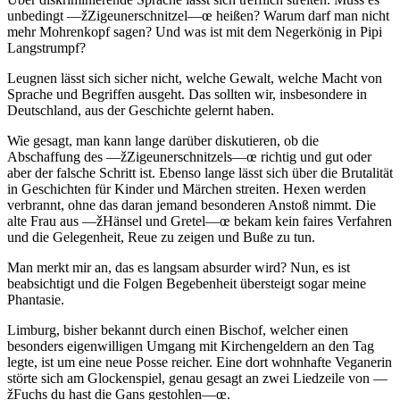
unbedingt —žZigeunerschnitzel—œ heißen? Warum darf man nicht
mehr Mohrenkopf sagen? Und was ist mit dem Negerkönig in Pipi
Langstrumpf?
Leugnen lässt sich sicher nicht, welche Gewalt, welche Macht von
Sprache und Begriffen ausgeht. Das sollten wir, insbesondere in
Deutschland, aus der Geschichte gelernt haben.
Wie gesagt, man kann lange darüber diskutieren, ob die
Abschaffung des —žZigeunerschnitzels—œ richtig und gut oder
aber der falsche Schritt ist. Ebenso lange lässt sich über die Brutalität
in Geschichten für Kinder und Märchen streiten. Hexen werden
verbrannt, ohne das daran jemand besonderen Anstoß nimmt. Die
alte Frau aus —žHänsel und Gretel—œ bekam kein faires Verfahren
und die Gelegenheit, Reue zu zeigen und Buße zu tun.
Man merkt mir an, das es langsam absurder wird? Nun, es ist
beabsichtigt und die Folgen Begebenheit übersteigt sogar meine
Phantasie.
Limburg, bisher bekannt durch einen Bischof, welcher einen
besonders eigenwilligen Umgang mit Kirchengeldern an den Tag
legte, ist um eine neue Posse reicher. Eine dort wohnhafte Veganerin
störte sich am Glockenspiel, genau gesagt an zwei Liedzeile von —
žFuchs du hast die Gans gestohlen—œ.