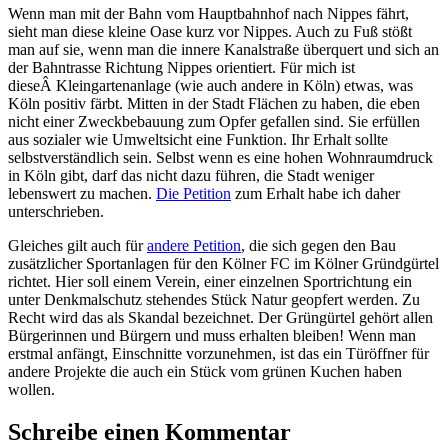
Wenn man mit der Bahn vom Hauptbahnhof nach Nippes fährt,
sieht man diese kleine Oase kurz vor Nippes. Auch zu Fuß stößt
man auf sie, wenn man die innere Kanalstraße überquert und sich an
der Bahntrasse Richtung Nippes orientiert. Für mich ist
dieseÂ Kleingartenanlage (wie auch andere in Köln) etwas, was
Köln positiv färbt. Mitten in der Stadt Flächen zu haben, die eben
nicht einer Zweckbebauung zum Opfer gefallen sind. Sie erfüllen
aus sozialer wie Umweltsicht eine Funktion. Ihr Erhalt sollte
selbstverständlich sein. Selbst wenn es eine hohen Wohnraumdruck
in Köln gibt, darf das nicht dazu führen, die Stadt weniger
lebenswert zu machen.
Die Petition
zum Erhalt habe ich daher
unterschrieben.
Gleiches gilt auch für
andere Petition
, die sich gegen den Bau
zusätzlicher Sportanlagen für den Kölner FC im Kölner Gründgürtel
richtet. Hier soll einem Verein, einer einzelnen Sportrichtung ein
unter Denkmalschutz stehendes Stück Natur geopfert werden. Zu
Recht wird das als Skandal bezeichnet. Der Grüngürtel gehört allen
Bürgerinnen und Bürgern und muss erhalten bleiben! Wenn man
erstmal anfängt, Einschnitte vorzunehmen, ist das ein Türöffner für
andere Projekte die auch ein Stück vom grünen Kuchen haben
wollen.
Schreibe einen Kommentar