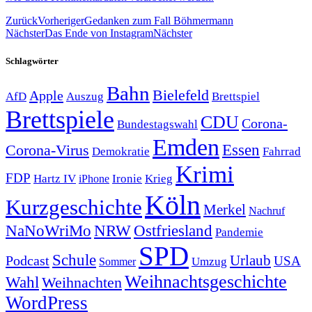
Zurück
Vorheriger
Gedanken zum Fall Böhmermann
Nächster
Das Ende von Instagram
Nächster
Schlagwörter
Bahn
Bielefeld
Apple
Auszug
AfD
Brettspiel
Brettspiele
CDU
Corona-
Bundestagswahl
Emden
Corona-Virus
Essen
Demokratie
Fahrrad
Krimi
FDP
Hartz IV
Krieg
Ironie
iPhone
Köln
Kurzgeschichte
Merkel
Nachruf
NRW
Ostfriesland
NaNoWriMo
Pandemie
SPD
Schule
Urlaub
Podcast
USA
Sommer
Umzug
Weihnachtsgeschichte
Wahl
Weihnachten
WordPress