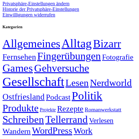
Privatsphäre-Einstellungen ändern
Historie der Privatsphäre-Einstellungen
Einwilligungen widerrufen
Kategorien
Alltag
Allgemeines
Bizarr
Fingerübungen
Fernsehen
Fotografie
Games
Gehversuche
Gesellschaft
Lesen
Nerdworld
Politik
Ostfriesland
Podcast
Produkte
Rezepte
Romanwerkstatt
Projekte
Schreiben
Tellerrand
Verlesen
WordPress
Work
Wandern