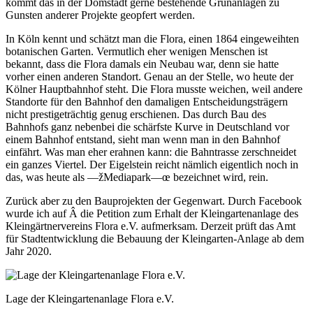
kommt das in der Domstadt gerne bestehende Grünanlagen zu
Gunsten anderer Projekte geopfert werden.
In Köln kennt und schätzt man die Flora, einen 1864 eingeweihten
botanischen Garten. Vermutlich eher wenigen Menschen ist
bekannt, dass die Flora damals ein Neubau war, denn sie hatte
vorher einen anderen Standort. Genau an der Stelle, wo heute der
Kölner Hauptbahnhof steht. Die Flora musste weichen, weil andere
Standorte für den Bahnhof den damaligen Entscheidungsträgern
nicht prestigeträchtig genug erschienen. Das durch Bau des
Bahnhofs ganz nebenbei die schärfste Kurve in Deutschland vor
einem Bahnhof entstand, sieht man wenn man in den Bahnhof
einfährt. Was man eher erahnen kann: die Bahntrasse zerschneidet
ein ganzes Viertel. Der Eigelstein reicht nämlich eigentlich noch in
das, was heute als —žMediapark—œ bezeichnet wird, rein.
Zurück aber zu den Bauprojekten der Gegenwart. Durch Facebook
wurde ich auf Â die Petition zum Erhalt der Kleingartenanlage des
Kleingärtnervereins Flora e.V. aufmerksam. Derzeit prüft das Amt
für Stadtentwicklung die Bebauung der Kleingarten-Anlage ab dem
Jahr 2020.
Lage der Kleingartenanlage Flora e.V.