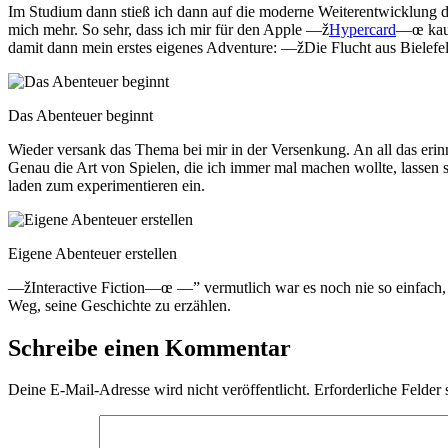
Im Studium dann stieß ich dann auf die moderne Weiterentwicklung der
mich mehr. So sehr, dass ich mir für den Apple —ž
Hypercard
—œ kauf
damit dann mein erstes eigenes Adventure: —žDie Flucht aus Biele
Das Abenteuer beginnt
Wieder versank das Thema bei mir in der Versenkung. An all das erinn
Genau die Art von Spielen, die ich immer mal machen wollte, lassen
laden zum experimentieren ein.
Eigene Abenteuer erstellen
—žInteractive Fiction—œ —” vermutlich war es noch nie so einfach, s
Weg, seine Geschichte zu erzählen.
Schreibe einen Kommentar
Deine E-Mail-Adresse wird nicht veröffentlicht.
Erforderliche Felder 