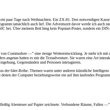
 ein paar Tage nach Weihnachten. Ein ZX-81. Den notwendigen Kassett
Programm tatsächlich auch lief. Die Adventszeit davor werde ich auch ni
ASIC bei. Über meinem Bett hing kein Popstart-Poster, sondern ein DIN
von Commodore —” eine riesige Weiterentwicklung. Je mehr ich mit der
ers angetan hatten es mir die Textadventure. Sie waren eine Art inte
Umgebung, Gegenständen und Personen interagieren.
aus der 64er-Reihe. Themen waren unter anderen künstliche Intelligenz
mit denen der Computer beziehungsweise ein auf ihm laufendes Progra
fleißig Abenteuer auf Papier zeichnete. Verbundene Räume, Fallen —” d