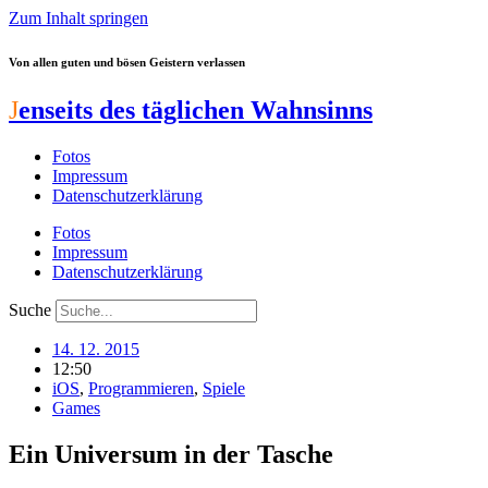
Zum Inhalt springen
Von allen guten und bösen Geistern verlassen
J
enseits des täglichen Wahnsinns
Fotos
Impressum
Datenschutzerklärung
Fotos
Impressum
Datenschutzerklärung
Suche
14. 12. 2015
12:50
iOS
,
Programmieren
,
Spiele
Games
Ein Universum in der Tasche