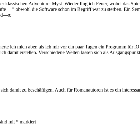
 klassischen Adventure: Myst. Wieder fing ich Feuer, wobei das Spiel 
te —” obwohl die Software schon im Begriff war zu sterben. Ein Seme
feld—œ
erte ich mich aber, als ich mir vor ein paar Tagen ein Programm für i
 sich damit erstellen. Verschiedene Welten lassen sich als Ausgangspu
ich damit zu beschäftigen. Auch für Romanautoren ist es ein interessa
sind mit
*
markiert