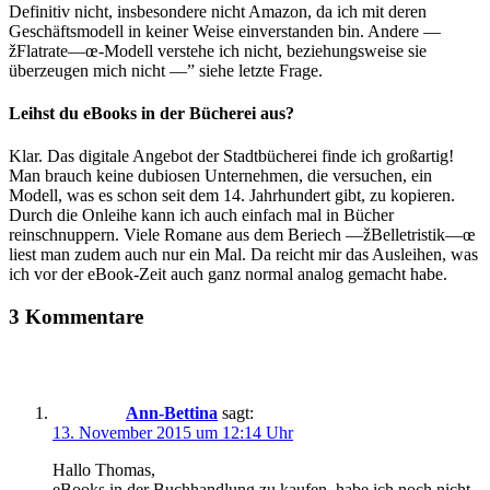
Definitiv nicht, insbesondere nicht Amazon, da ich mit deren
Geschäftsmodell in keiner Weise einverstanden bin. Andere —
žFlatrate—œ-Modell verstehe ich nicht, beziehungsweise sie
überzeugen mich nicht —” siehe letzte Frage.
Leihst du eBooks in der Bücherei aus?
Klar. Das digitale Angebot der Stadtbücherei finde ich großartig!
Man brauch keine dubiosen Unternehmen, die versuchen, ein
Modell, was es schon seit dem 14. Jahrhundert gibt, zu kopieren.
Durch die Onleihe kann ich auch einfach mal in Bücher
reinschnuppern. Viele Romane aus dem Beriech —žBelletristik—œ
liest man zudem auch nur ein Mal. Da reicht mir das Ausleihen, was
ich vor der eBook-Zeit auch ganz normal analog gemacht habe.
3 Kommentare
Ann-Bettina
sagt:
13. November 2015 um 12:14 Uhr
Hallo Thomas,
eBooks in der Buchhandlung zu kaufen, habe ich noch nicht