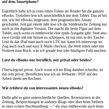
auf dem Smartphone?
Eigentlich habe ich ja extra einen Tolino als Reader für die ganzen
eBooks. Trotzdem lese ich ausschließlich mit dem Tablet. Das ist bei
mir, wie bei eBooks insgesamt, dem pragmatischen Ansatz
geschuldet. Seit gut einem Jahr lese ich die Süddeutsche Zeitung nur
noch in der digitalen Version. Die macht die beste Figur auf dem
Tablet, auch wenn es mittlerweile eine epub-Ausgabe gibt. Statt also
zwei Geräte mit mir herum zu schleppen, ist nur eins in der Tasche.
Und da das iPad mini auch noch LTE hat, kann ich unterwegs im
Zug auch noch mal kurz E-Mails checken, die Welt retten oder mir
Notizen zum Buch, was ich gerade lese (der häufigere Fall) machen.
Liest du eBooks nur beruflich, nur privat oder beides?
Überwiegend privat. Auch wenn ich im Blog darüber schreibe, ist
das rein privat. Berufliches lese ich als Webseite / PDF auf der
Arbeit direkt am Rechner.
Wie erfährst du von interessanten neuen eBooks?
Dafür gibt es ganz unterschiedliche Quellen. Rezensionen in der
Zeitung, Besprechungen in anderen Blogs oder aber beim Stöbern
in einer echten Buchhandlung —” die man mittlerweile auch beim