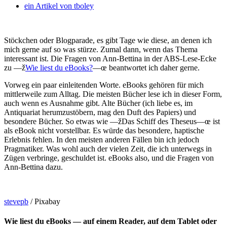
ein Artikel von
tboley
Stöckchen oder Blogparade, es gibt Tage wie diese, an denen ich
mich gerne auf so was stürze. Zumal dann, wenn das Thema
interessant ist. Die Fragen von Ann-Bettina in der ABS-Lese-Ecke
zu —ž
Wie liest du eBooks?
—œ beantwortet ich daher gerne.
Vorweg ein paar einleitenden Worte. eBooks gehören für mich
mittlerweile zum Alltag. Die meisten Bücher lese ich in dieser Form,
auch wenn es Ausnahme gibt. Alte Bücher (ich liebe es, im
Antiquariat herumzustöbern, mag den Duft des Papiers) und
besondere Bücher. So etwas wie —žDas Schiff des Theseus—œ ist
als eBook nicht vorstellbar. Es würde das besondere, haptische
Erlebnis fehlen. In den meisten anderen Fällen bin ich jedoch
Pragmatiker. Was wohl auch der vielen Zeit, die ich unterwegs in
Zügen verbringe, geschuldet ist. eBooks also, und die Fragen von
Ann-Bettina dazu.
stevepb
/ Pixabay
Wie liest du eBooks — auf einem Reader, auf dem Tablet oder