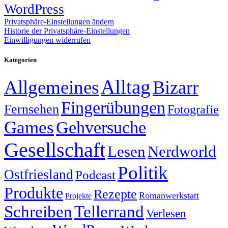
WordPress
Privatsphäre-Einstellungen ändern
Historie der Privatsphäre-Einstellungen
Einwilligungen widerrufen
Kategorien
Alltag
Allgemeines
Bizarr
Fingerübungen
Fernsehen
Fotografie
Games
Gehversuche
Gesellschaft
Lesen
Nerdworld
Politik
Ostfriesland
Podcast
Produkte
Rezepte
Romanwerkstatt
Projekte
Schreiben
Tellerrand
Verlesen