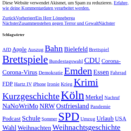
Diese Website verwendet Akismet, um Spam zu reduzieren.
Erfahre,
wie deine Kommentardaten verarbeitet werden.
Zurück
Vorheriger
Ein Herr Lönneberga
Nächster
Zusammenstehen gegen Terror und Gewalt
Nächster
Schlagwörter
Bahn
Bielefeld
Apple
Auszug
AfD
Brettspiel
Brettspiele
CDU
Corona-
Bundestagswahl
Emden
Corona-Virus
Essen
Demokratie
Fahrrad
Krimi
FDP
Hartz IV
Krieg
Ironie
iPhone
Köln
Kurzgeschichte
Merkel
Nachruf
NRW
Ostfriesland
NaNoWriMo
Pandemie
SPD
Schule
Urlaub
Podcast
USA
Sommer
Umzug
Weihnachtsgeschichte
Wahl
Weihnachten