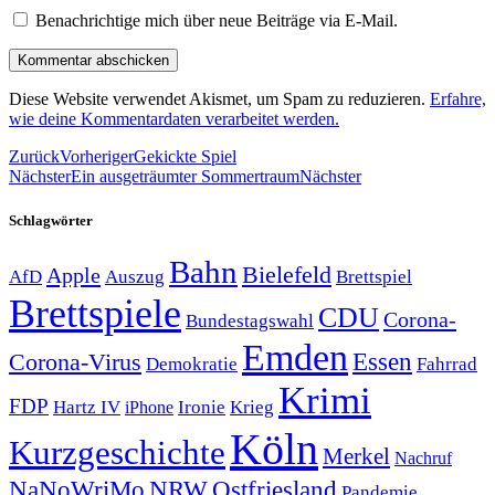
Benachrichtige mich über neue Beiträge via E-Mail.
Diese Website verwendet Akismet, um Spam zu reduzieren.
Erfahre,
wie deine Kommentardaten verarbeitet werden.
Zurück
Vorheriger
Gekickte Spiel
Nächster
Ein ausgeträumter Sommertraum
Nächster
Schlagwörter
Bahn
Bielefeld
Apple
Auszug
AfD
Brettspiel
Brettspiele
CDU
Corona-
Bundestagswahl
Emden
Corona-Virus
Essen
Demokratie
Fahrrad
Krimi
FDP
Hartz IV
Krieg
Ironie
iPhone
Köln
Kurzgeschichte
Merkel
Nachruf
NRW
Ostfriesland
NaNoWriMo
Pandemie