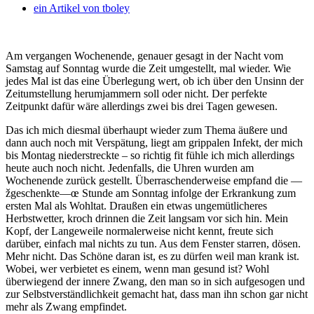
ein Artikel von
tboley
Am vergangen Wochenende, genauer gesagt in der Nacht vom
Samstag auf Sonntag wurde die Zeit umgestellt, mal wieder. Wie
jedes Mal ist das eine Überlegung wert, ob ich über den Unsinn der
Zeitumstellung herumjammern soll oder nicht. Der perfekte
Zeitpunkt dafür wäre allerdings zwei bis drei Tagen gewesen.
Das ich mich diesmal überhaupt wieder zum Thema äußere und
dann auch noch mit Verspätung, liegt am grippalen Infekt, der mich
bis Montag niederstreckte – so richtig fit fühle ich mich allerdings
heute auch noch nicht. Jedenfalls, die Uhren wurden am
Wochenende zurück gestellt. Überraschenderweise empfand die —
žgeschenkte—œ Stunde am Sonntag infolge der Erkrankung zum
ersten Mal als Wohltat. Draußen ein etwas ungemütlicheres
Herbstwetter, kroch drinnen die Zeit langsam vor sich hin. Mein
Kopf, der Langeweile normalerweise nicht kennt, freute sich
darüber, einfach mal nichts zu tun. Aus dem Fenster starren, dösen.
Mehr nicht. Das Schöne daran ist, es zu dürfen weil man krank ist.
Wobei, wer verbietet es einem, wenn man gesund ist? Wohl
überwiegend der innere Zwang, den man so in sich aufgesogen und
zur Selbstverständlichkeit gemacht hat, dass man ihn schon gar nicht
mehr als Zwang empfindet.