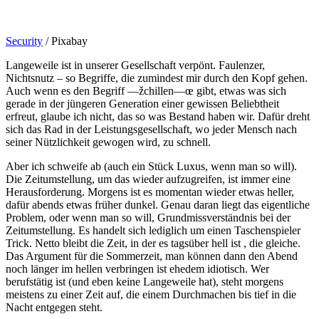
Security
/ Pixabay
Langeweile ist in unserer Gesellschaft verpönt. Faulenzer,
Nichtsnutz – so Begriffe, die zumindest mir durch den Kopf gehen.
Auch wenn es den Begriff —žchillen—œ gibt, etwas was sich
gerade in der jüngeren Generation einer gewissen Beliebtheit
erfreut, glaube ich nicht, das so was Bestand haben wir. Dafür dreht
sich das Rad in der Leistungsgesellschaft, wo jeder Mensch nach
seiner Nützlichkeit gewogen wird, zu schnell.
Aber ich schweife ab (auch ein Stück Luxus, wenn man so will).
Die Zeitumstellung, um das wieder aufzugreifen, ist immer eine
Herausforderung. Morgens ist es momentan wieder etwas heller,
dafür abends etwas früher dunkel. Genau daran liegt das eigentliche
Problem, oder wenn man so will, Grundmissverständnis bei der
Zeitumstellung. Es handelt sich lediglich um einen Taschenspieler
Trick. Netto bleibt die Zeit, in der es tagsüber hell ist , die gleiche.
Das Argument für die Sommerzeit, man können dann den Abend
noch länger im hellen verbringen ist ehedem idiotisch. Wer
berufstätig ist (und eben keine Langeweile hat), steht morgens
meistens zu einer Zeit auf, die einem Durchmachen bis tief in die
Nacht entgegen steht.