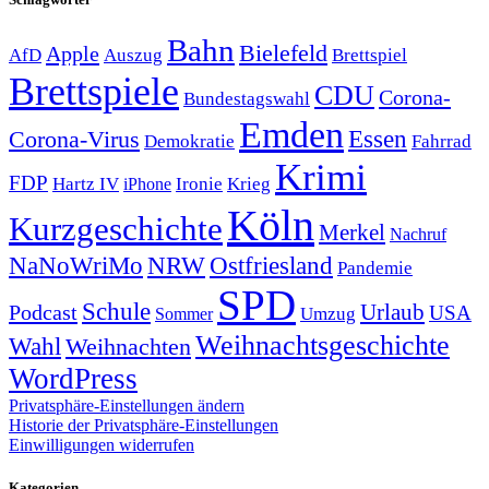
Bahn
Bielefeld
Apple
Auszug
AfD
Brettspiel
Brettspiele
CDU
Corona-
Bundestagswahl
Emden
Corona-Virus
Essen
Demokratie
Fahrrad
Krimi
FDP
Hartz IV
Krieg
Ironie
iPhone
Köln
Kurzgeschichte
Merkel
Nachruf
NRW
Ostfriesland
NaNoWriMo
Pandemie
SPD
Schule
Urlaub
Podcast
USA
Sommer
Umzug
Weihnachtsgeschichte
Wahl
Weihnachten
WordPress
Privatsphäre-Einstellungen ändern
Historie der Privatsphäre-Einstellungen
Einwilligungen widerrufen
Kategorien