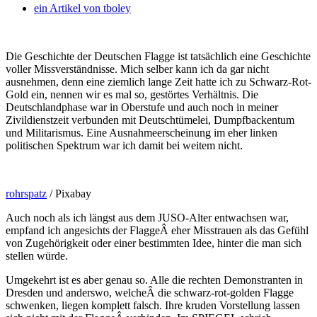
ein Artikel von
tboley
Die Geschichte der Deutschen Flagge ist tatsächlich eine Geschichte
voller Missverständnisse. Mich selber kann ich da gar nicht
ausnehmen, denn eine ziemlich lange Zeit hatte ich zu Schwarz-Rot-
Gold ein, nennen wir es mal so, gestörtes Verhältnis.
Die
Deutschlandphase war in Oberstufe und auch noch in meiner
Zivildienstzeit verbunden mit Deutschtümelei, Dumpfbackentum
und Militarismus. Eine Ausnahmeerscheinung im eher linken
politischen Spektrum war ich damit bei weitem nicht.
rohrspatz
/ Pixabay
Auch noch als ich längst aus dem JUSO-Alter entwachsen war,
empfand ich angesichts der FlaggeÂ eher Misstrauen als das Gefühl
von Zugehörigkeit oder einer bestimmten Idee, hinter die man sich
stellen würde.
Umgekehrt ist es aber genau so. Alle die rechten Demonstranten in
Dresden und anderswo, welcheÂ die schwarz-rot-golden Flagge
schwenken, liegen komplett falsch. Ihre kruden Vorstellung lassen