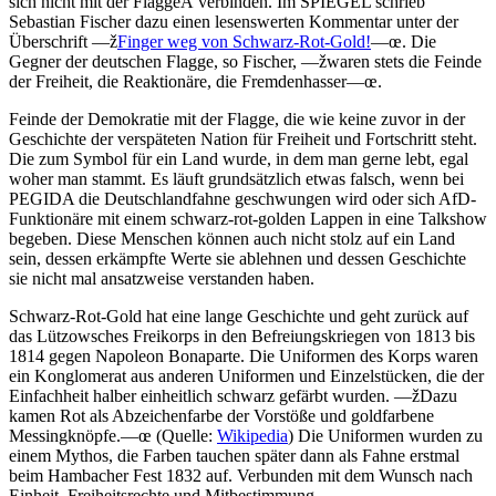
sich nicht mit der FlaggeÂ verbinden. Im SPIEGEL schrieb
Sebastian Fischer dazu einen lesenswerten Kommentar unter der
Überschrift —ž
Finger weg von Schwarz-Rot-Gold!
—œ. Die
Gegner der deutschen Flagge, so Fischer, —žwaren stets die Feinde
der Freiheit, die Reaktionäre, die Fremdenhasser—œ.
Feinde der Demokratie mit der Flagge, die wie keine zuvor in der
Geschichte der verspäteten Nation für Freiheit und Fortschritt steht.
Die zum Symbol für ein Land wurde, in dem man gerne lebt, egal
woher man stammt. Es läuft grundsätzlich etwas falsch, wenn bei
PEGIDA die Deutschlandfahne geschwungen wird oder sich AfD-
Funktionäre mit einem schwarz-rot-golden Lappen in eine Talkshow
begeben. Diese Menschen können auch nicht stolz auf ein Land
sein, dessen erkämpfte Werte sie ablehnen und dessen Geschichte
sie nicht mal ansatzweise verstanden haben.
Schwarz-Rot-Gold hat eine lange Geschichte und geht zurück auf
das Lützowsches Freikorps in den Befreiungskriegen von 1813 bis
1814 gegen Napoleon Bonaparte. Die Uniformen des Korps waren
ein Konglomerat aus anderen Uniformen und Einzelstücken, die der
Einfachheit halber einheitlich schwarz gefärbt wurden. —žDazu
kamen Rot als Abzeichenfarbe der Vorstöße und goldfarbene
Messingknöpfe.—œ (Quelle:
Wikipedia
) Die Uniformen wurden zu
einem Mythos, die Farben tauchen später dann als Fahne erstmal
beim Hambacher Fest 1832 auf. Verbunden mit dem Wunsch nach
Einheit, Freiheitsrechte und Mitbestimmung.