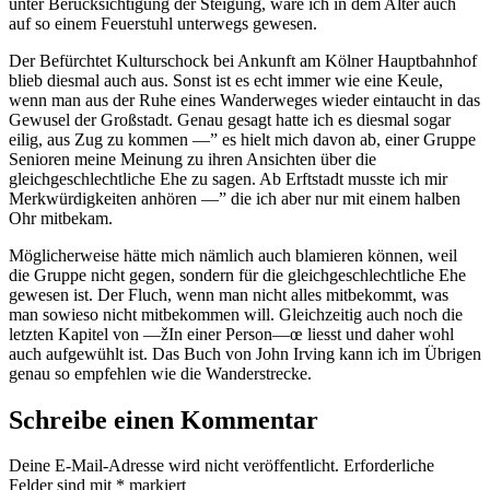
unter Berücksichtigung der Steigung, wäre ich in dem Alter auch
auf so einem Feuerstuhl unterwegs gewesen.
Der Befürchtet Kulturschock bei Ankunft am Kölner Hauptbahnhof
blieb diesmal auch aus. Sonst ist es echt immer wie eine Keule,
wenn man aus der Ruhe eines Wanderweges wieder eintaucht in das
Gewusel der Großstadt. Genau gesagt hatte ich es diesmal sogar
eilig, aus Zug zu kommen —” es hielt mich davon ab, einer Gruppe
Senioren meine Meinung zu ihren Ansichten über die
gleichgeschlechtliche Ehe zu sagen. Ab Erftstadt musste ich mir
Merkwürdigkeiten anhören —” die ich aber nur mit einem halben
Ohr mitbekam.
Möglicherweise hätte mich nämlich auch blamieren können, weil
die Gruppe nicht gegen, sondern für die gleichgeschlechtliche Ehe
gewesen ist. Der Fluch, wenn man nicht alles mitbekommt, was
man sowieso nicht mitbekommen will. Gleichzeitig auch noch die
letzten Kapitel von —žIn einer Person—œ liesst und daher wohl
auch aufgewühlt ist. Das Buch von John Irving kann ich im Übrigen
genau so empfehlen wie die Wanderstrecke.
Schreibe einen Kommentar
Deine E-Mail-Adresse wird nicht veröffentlicht.
Erforderliche
Felder sind mit
*
markiert