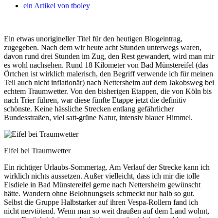
ein Artikel von
tboley
Ein etwas unorigineller Titel für den heutigen Blogeintrag,
zugegeben. Nach dem wir heute acht Stunden unterwegs waren,
davon rund drei Stunden im Zug, den Rest gewandert, wird man mir
es wohl nachsehen.
Rund 18 Kilometer von Bad Münstereifel (das
Örtchen ist wirklich malerisch, den Begriff verwende ich für meinen
Teil auch nicht inflationär) nach Nettersheim auf dem Jakobsweg bei
echtem Traumwetter. Von den bisherigen Etappen, die von Köln bis
nach Trier führen, war diese fünfte Etappe jetzt die definitiv
schönste. Keine hässliche Strecken entlang gefährlicher
Bundesstraßen, viel satt-grüne Natur, intensiv blauer Himmel.
Eifel bei Traumwetter
Ein richtiger Urlaubs-Sommertag. Am Verlauf der Strecke kann ich
wirklich nichts aussetzen. Außer vielleicht, dass ich mir die tolle
Eisdiele in Bad Münstereifel gerne nach Nettersheim gewünscht
hätte. Wandern ohne Belohnungseis schmeckt nur halb so gut.
Selbst die Gruppe Halbstarker auf ihren Vespa-Rollern fand ich
nicht nervtötend. Wenn man so weit draußen auf dem Land wohnt,