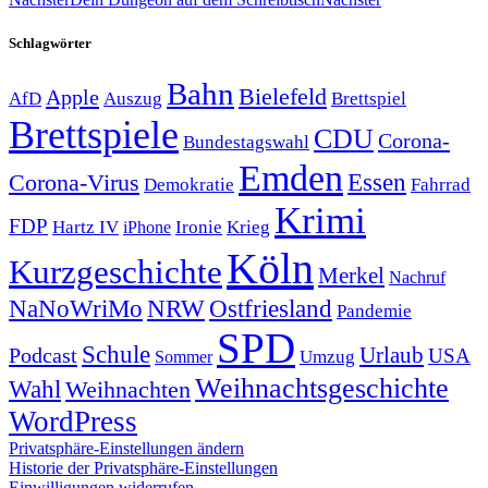
Schlagwörter
Bahn
Bielefeld
Apple
Auszug
AfD
Brettspiel
Brettspiele
CDU
Corona-
Bundestagswahl
Emden
Corona-Virus
Essen
Demokratie
Fahrrad
Krimi
FDP
Hartz IV
Krieg
Ironie
iPhone
Köln
Kurzgeschichte
Merkel
Nachruf
NRW
Ostfriesland
NaNoWriMo
Pandemie
SPD
Schule
Urlaub
Podcast
USA
Sommer
Umzug
Weihnachtsgeschichte
Wahl
Weihnachten
WordPress
Privatsphäre-Einstellungen ändern
Historie der Privatsphäre-Einstellungen
Einwilligungen widerrufen