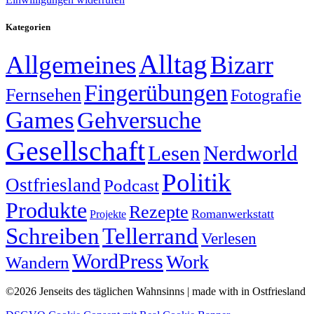
Kategorien
Alltag
Allgemeines
Bizarr
Fingerübungen
Fernsehen
Fotografie
Games
Gehversuche
Gesellschaft
Lesen
Nerdworld
Politik
Ostfriesland
Podcast
Produkte
Rezepte
Romanwerkstatt
Projekte
Schreiben
Tellerrand
Verlesen
WordPress
Work
Wandern
©2026 Jenseits des täglichen Wahnsinns | made with
in Ostfriesland