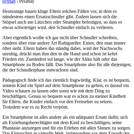
nvtrlab
/ Pixabay
Heutzutage bauen kluge Eltern solchen Fällen vor, in dem es
mindestens einen Ersatzschnuller gibt. Zudem lassen sich die
Stöpsel auch am Lätzchen oder Strampler befestigen, so dass es
etwas schwieriger wird, den Schnuller einfach zu verlieren.
Aber eigentlich wollte ich gar nicht über Schnuller schreiben,
sondern über eine andere Art Ruhigsteller. Einen, den man immer
öfter sieht. Eltern haben ihn ständig dabei, wird der Nachwuchs
unruhig, drückt man ihm den in die Hand und schon ist kehrt
Frieden ein. Zumindest sol lange, wie der Akku hält oder das
Smartphone zu Boden fällt. Das Smartphone also für alle diejenigen,
die der Schnullerphase entwachsen sind.
Pädagogisch finde ich das ziemlich fragwürdig. Klar, es ist bequem,
seinem Kind ein Spiel auf dem Smartphone zu geben, es darauf ein
Video schauen zu lassen oder sonst wie mit dem Ding zu
beschäftigen. Genau so bequem war es schon zu meiner Kindheit
für Eltern, die Kinder einfach vor den Fernseher zu setzen.
Trotzdem war es zu Recht verpönt.
Ein Smartphone ist alles andere als ein adäquater Ersatz dafür, sich
als Erziehungsberechtigter mit dem Kind zu beschäftigen, seine
Phantasie anzuregen und für ein Erleben mit allen Sinnen zu sorgen.
Das Eintauchen in virtuelle Welt, insbesondere vor dem Erwerb der