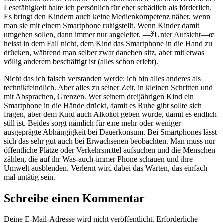
Lesefähigkeit halte ich persönlich für eher schädlich als förderlich.
Es bringt den Kindern auch keine Medienkompetenz näher, wenn
man sie mit einem Smartphone ruhigstellt. Wenn Kinder damit
umgehen sollen, dann immer nur angeleitet. —žUnter Aufsicht—œ
heisst in dem Fall nicht, dem Kind das Smartphone in die Hand zu
drücken, während man selber zwar daneben sitz, aber mit etwas
völlig anderem beschäftigt ist (alles schon erlebt).
Nicht das ich falsch verstanden werde: ich bin alles anderes als
technikfeindlich. Aber alles zu seiner Zeit, in kleinen Schritten und
mit Absprachen, Grenzen. Wer seinem dreijährigen Kind ein
Smartphone in die Hände drückt, damit es Ruhe gibt sollte sich
fragen, aber dem Kind auch Alkohol geben würde, damit es endlich
still ist. Beides sorgt nämlich für eine mehr oder weniger
ausgeprägte Abhängigkeit bei Dauerkonsum. Bei Smartphones lässt
sich das sehr gut auch bei Erwachsenen beobachten. Man muss nur
öffentliche Plätze oder Verkehrsmittel aufsuchen und die Menschen
zählen, die auf ihr Was-auch-immer Phone schauen und ihre
Umwelt ausblenden. Verlernt wird dabei das Warten, das einfach
mal untätig sein.
Schreibe einen Kommentar
Deine E-Mail-Adresse wird nicht veröffentlicht.
Erforderliche