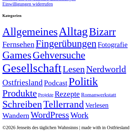
Einwilligungen widerrufen
Kategorien
Alltag
Allgemeines
Bizarr
Fingerübungen
Fernsehen
Fotografie
Games
Gehversuche
Gesellschaft
Lesen
Nerdworld
Politik
Ostfriesland
Podcast
Produkte
Rezepte
Romanwerkstatt
Projekte
Schreiben
Tellerrand
Verlesen
WordPress
Work
Wandern
©2026 Jenseits des täglichen Wahnsinns | made with
in Ostfriesland