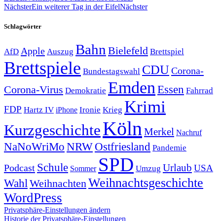
Nächster
Ein weiterer Tag in der Eifel
Nächster
Schlagwörter
Bahn
Bielefeld
Apple
Auszug
AfD
Brettspiel
Brettspiele
CDU
Corona-
Bundestagswahl
Emden
Corona-Virus
Essen
Demokratie
Fahrrad
Krimi
FDP
Hartz IV
Krieg
Ironie
iPhone
Köln
Kurzgeschichte
Merkel
Nachruf
NRW
Ostfriesland
NaNoWriMo
Pandemie
SPD
Schule
Urlaub
Podcast
USA
Sommer
Umzug
Weihnachtsgeschichte
Wahl
Weihnachten
WordPress
Privatsphäre-Einstellungen ändern
Historie der Privatsphäre-Einstellungen