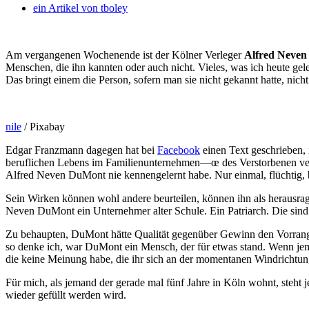
ein Artikel von
tboley
Am vergangenen Wochenende ist der Kölner Verleger
Alfred Neve
Menschen, die ihn kannten oder auch nicht.
Vieles, was ich heute gel
Das bringt einem die Person, sofern man sie nicht gekannt hatte, nich
nile
/ Pixabay
Edgar Franzmann dagegen hat bei
Facebook
einen Text geschrieben,
beruflichen Lebens im Familienunternehmen—œ des Verstorbenen verbrac
Alfred Neven DuMont nie kennengelernt habe. Nur einmal, flüchtig, b
Sein Wirken können wohl andere beurteilen, können ihn als herausrag
Neven DuMont ein Unternehmer alter Schule. Ein Patriarch. Die sind
Zu behaupten, DuMont hätte Qualität gegenüber Gewinn den Vorrang 
so denke ich, war DuMont ein Mensch, der für etwas stand. Wenn jema
die keine Meinung habe, die ihr sich an der momentanen Windrichtung
Für mich, als jemand der gerade mal fünf Jahre in Köln wohnt, steht je
wieder gefüllt werden wird.