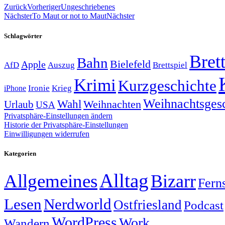
Zurück
Vorheriger
Ungeschriebenes
Nächster
To Maut or not to Maut
Nächster
Schlagwörter
Brett
Bahn
Bielefeld
Apple
Auszug
AfD
Brettspiel
Krimi
Kurzgeschichte
Krieg
Ironie
iPhone
Weihnachtsges
Wahl
Weihnachten
Urlaub
USA
Privatsphäre-Einstellungen ändern
Historie der Privatsphäre-Einstellungen
Einwilligungen widerrufen
Kategorien
Alltag
Allgemeines
Bizarr
Fern
Lesen
Nerdworld
Ostfriesland
Podcast
WordPress
Work
Wandern