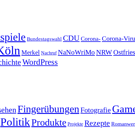
spiele
CDU
Corona-Viru
Corona-
Bundestagswahl
Köln
NRW
Ostfrie
NaNoWriMo
Merkel
Nachruf
WordPress
chichte
Gam
Fingerübungen
sehen
Fotografie
Politik
Produkte
Rezepte
Romanwerk
Projekte