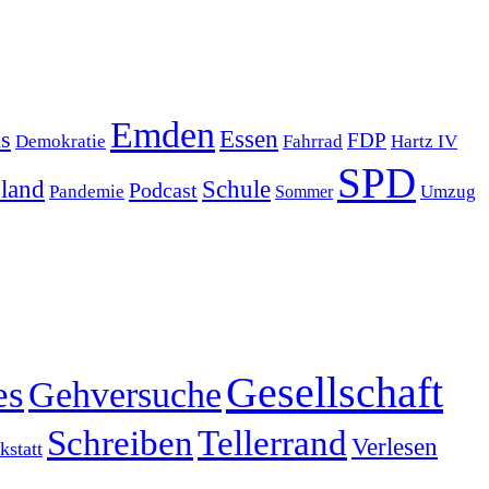
Emden
s
Essen
FDP
Demokratie
Hartz IV
Fahrrad
SPD
sland
Schule
Podcast
Pandemie
Sommer
Umzug
Gesellschaft
es
Gehversuche
Schreiben
Tellerrand
Verlesen
statt