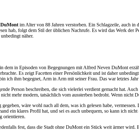
n DuMont
im Alter von 88 Jahren verstorben. Ein Schlagzeile, auch i
esen hab, folgt dem Stil der üblichen Nachrufe. Es wird das Werk der Pe
t unbedingt näher.
 in dem in Episoden von Begegnungen mit Alfred Neven DuMont erzählt
hte. Es zeigt Facetten einer Persönlichkeit und ist daher unbedingt l
in ich ihm begegnet, Arm in Arm mit seiner Frau. Das war letztes Jahr
ende Person beschreiben, die sich vielerlei verdient gemacht hat. Auch
 nicht mehr modern, tatsächlich vom aussterben bedroht. Wenn nicht D
gegeben, wäre wohl nach all dem, was ich gelesen habe, vermessen. D
nd ein klares Profil hat, und sei es auch unbequem, so kann ich nicht 
 orientieren.
denfalls fest, dass die Stadt ohne DuMont ein Stück weit ärmer wird. Ein