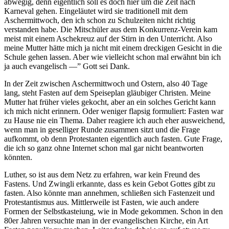
abwegig, denn eigentlich soll es doch hier um die Zeit nach
Karneval gehen. Eingeläutet wird sie traditionell mit dem
Aschermittwoch, den ich schon zu Schulzeiten nicht richtig
verstanden habe. Die Mitschüler aus dem Konkurrenz-Verein kam
meist mit einem Aschekreuz auf der Stirn in den Unterricht. Also
meine Mutter hätte mich ja nicht mit einem dreckigen Gesicht in die
Schule gehen lassen. Aber wie vielleicht schon mal erwähnt bin ich
ja auch evangelisch —” Gott sei Dank.
In der Zeit zwischen Aschermittwoch und Ostern, also 40 Tage
lang, steht Fasten auf dem Speiseplan gläubiger Christen. Meine
Mutter hat früher vieles gekocht, aber an ein solches Gericht kann
ich mich nicht erinnern. Oder weniger flapsig formuliert: Fasten war
zu Hause nie ein Thema. Daher reagiere ich auch eher ausweichend,
wenn man in geselliger Runde zusammen sitzt und die Frage
aufkommt, ob denn Protestanten eigentlich auch fasten. Gute Frage,
die ich so ganz ohne Internet schon mal gar nicht beantworten
könnten.
Luther, so ist aus dem Netz zu erfahren, war kein Freund des
Fastens. Und Zwingli erkannte, dass es kein Gebot Gottes gibt zu
fasten. Also könnte man annehmen, schließen sich Fastenzeit und
Protestantismus aus. Mittlerweile ist Fasten, wie auch andere
Formen der Selbstkasteiung, wie in Mode gekommen. Schon in den
80er Jahren versuchte man in der evangelischen Kirche, ein Art