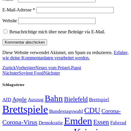
E-Mail-Adresse
*
Website
Benachrichtige mich über neue Beiträge via E-Mail.
Diese Website verwendet Akismet, um Spam zu reduzieren.
Erfahre,
wie deine Kommentardaten verarbeitet werden.
Zurück
Vorheriger
Neues vom Prügel-Papst
Nächster
Soylent Food
Nächster
Schlagwörter
Bahn
Bielefeld
Apple
Auszug
AfD
Brettspiel
Brettspiele
CDU
Corona-
Bundestagswahl
Emden
Corona-Virus
Essen
Demokratie
Fahrrad