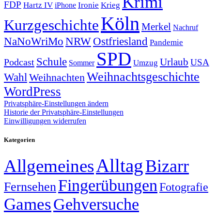
Krimi
FDP
Hartz IV
Krieg
Ironie
iPhone
Köln
Kurzgeschichte
Merkel
Nachruf
NRW
Ostfriesland
NaNoWriMo
Pandemie
SPD
Schule
Urlaub
Podcast
USA
Sommer
Umzug
Weihnachtsgeschichte
Wahl
Weihnachten
WordPress
Privatsphäre-Einstellungen ändern
Historie der Privatsphäre-Einstellungen
Einwilligungen widerrufen
Kategorien
Alltag
Allgemeines
Bizarr
Fingerübungen
Fernsehen
Fotografie
Games
Gehversuche