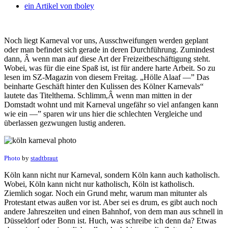
ein Artikel von
tboley
Noch liegt Karneval vor uns, Ausschweifungen werden geplant
oder man befindet sich gerade in deren Durchführung. Zumindest
dann, Â wenn man auf diese Art der Freizeitbeschäftigung steht.
Wobei, was für die eine Spaß ist, ist für andere harte Arbeit. So zu
lesen im SZ-Magazin von diesem Freitag. „Hölle Alaaf —” Das
beinharte Geschäft hinter den Kulissen des Kölner Karnevals“
lautete das Titelthema. Schlimm,Â wenn man mitten in der
Domstadt wohnt und mit Karneval ungefähr so viel anfangen kann
wie ein —” sparen wir uns hier die schlechten Vergleiche und
überlassen gezwungen lustig anderen.
Photo
by
stadtbraut
Köln kann nicht nur Karneval, sondern Köln kann auch katholisch.
Wobei, Köln kann nicht nur katholisch, Köln ist katholisch.
Ziemlich sogar. Noch ein Grund mehr, warum man mitunter als
Protestant etwas außen vor ist. Aber sei es drum, es gibt auch noch
andere Jahreszeiten und einen Bahnhof, von dem man aus schnell in
Düsseldorf oder Bonn ist. Huch, was schreibe ich denn da? Etwas