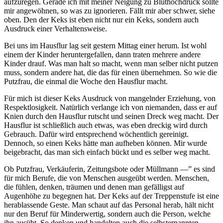
aufzuregen. Gerade ich mit meiner Neigung zu Bluthochdruck sollte
mir angewöhnen, so was zu ignorieren. Fällt mir aber schwer, siehe
oben. Den der Keks ist eben nicht nur ein Keks, sondern auch
Ausdruck einer Verhaltensweise.
Bei uns im Hausflur lag seit gestern Mittag einer herum. Ist wohl
einem der Kinder heruntergefallen, dann traten mehrere andere
Kinder drauf. Was man halt so macht, wenn man selber nicht putzen
muss, sondern andere hat, die das für einen übernehmen. So wie die
Putzfrau, die einmal die Woche den Hausflur macht.
Für mich ist dieser Keks Ausdruck von mangelnder Erziehung, von
Respektlosigkeit. Natürlich verlange ich von niemanden, dass er auf
Knien durch den Hausflur rutscht und seinen Dreck weg macht. Der
Hausflur ist schließlich auch etwas, was eben dreckig wird durch
Gebrauch. Dafür wird entsprechend wöchentlich gereinigt.
Dennoch, so einen Keks hätte man aufheben können. Mir wurde
beigebracht, das man sich einfach bückt und es selber weg macht.
Ob Putzfrau, Verkäuferin, Zeitungsbote oder Müllmann —” es sind
für mich Berufe, die von Menschen ausgeübt werden. Menschen,
die fühlen, denken, träumen und denen man gefälligst auf
Augenhöhe zu begegnen hat. Der Keks auf der Treppenstufe ist eine
herablassende Geste. Man schaut auf das Personal herab, hält nicht
nur den Beruf für Minderwertig, sondern auch die Person, welche
ihn ausübt. So denken und handelten auch die selbsternannten