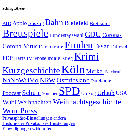
Schlagwörter
Bahn
Bielefeld
Apple
Auszug
AfD
Brettspiel
Brettspiele
CDU
Corona-
Bundestagswahl
Emden
Corona-Virus
Essen
Demokratie
Fahrrad
Krimi
FDP
Hartz IV
Krieg
Ironie
iPhone
Köln
Kurzgeschichte
Merkel
Nachruf
NRW
Ostfriesland
NaNoWriMo
Pandemie
SPD
Schule
Urlaub
Podcast
USA
Sommer
Umzug
Weihnachtsgeschichte
Wahl
Weihnachten
WordPress
Privatsphäre-Einstellungen ändern
Historie der Privatsphäre-Einstellungen
Einwilligungen widerrufen