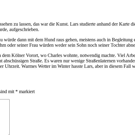
sehen zu lassen, das war die Kunst. Lars studierte anhand der Karte d
rde, aufgeschrieben.
 würde dann mit dem Hund raus gehen, meistens auch in Begleitung ein
m oder seiner Frau würden weder sein Sohn noch seiner Tochter abneh
n dem Kölner Vorort, wo Charles wohnte, notwendig machte. Viel Arbe
icht abschüssigen Straße. Es waren nur wenige Straßenlaternen vorhand
Uhrzeit. Warmes Wetter im Winter hasste Lars, aber in diesem Fall wa
sind mit
*
markiert