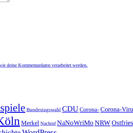
 wie deine Kommentardaten verarbeitet werden.
spiele
CDU
Corona-Viru
Corona-
Bundestagswahl
Köln
NRW
Ostfrie
NaNoWriMo
Merkel
Nachruf
WordPress
chichte