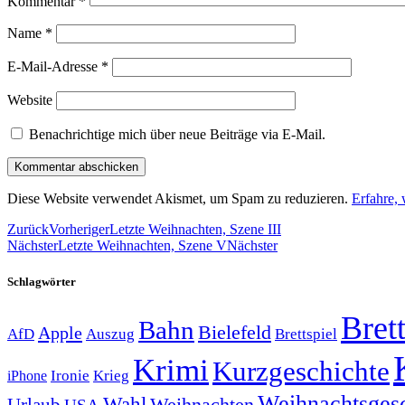
Kommentar
*
Name
*
E-Mail-Adresse
*
Website
Benachrichtige mich über neue Beiträge via E-Mail.
Diese Website verwendet Akismet, um Spam zu reduzieren.
Erfahre,
Zurück
Vorheriger
Letzte Weihnachten, Szene III
Nächster
Letzte Weihnachten, Szene V
Nächster
Schlagwörter
Brett
Bahn
Bielefeld
Apple
Auszug
AfD
Brettspiel
Krimi
Kurzgeschichte
Krieg
Ironie
iPhone
Weihnachtsges
Wahl
Weihnachten
Urlaub