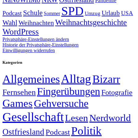
Pandemie
SPD
Schule
Urlaub
Podcast
USA
Sommer
Umzug
Weihnachtsgeschichte
Wahl
Weihnachten
WordPress
Privatsphäre-Einstellungen ändern
Historie der Privatsphäre-Einstellungen
Einwilligungen widerrufen
Kategorien
Alltag
Allgemeines
Bizarr
Fingerübungen
Fernsehen
Fotografie
Games
Gehversuche
Gesellschaft
Lesen
Nerdworld
Politik
Ostfriesland
Podcast