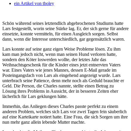
ein Artikel von
tboley
Schön während seines letztendlich abgebrochenen Studiums hatte
Lars festgestellt, worin seine Stärke lag. Er, der sich gerne für andere
einsetzte, konnte vermitteln, für einen Ausgleich sorgen.
Selbst
dann, wenn die Interesse unterschiedlich, gar gegensätzlich waren.
Lars konnte auf seine ganz eigen Weise Probleme lösen. Zu ihm
kam man jedoch nicht, wenn man seinen Hund verloren hatte,
sondern den Köter loswerden wollte, der letztes Jahr das
Weihnachtsgeschenk für die Kinder eines jetzt entnervten Vaters
war. Eines Vaters wie jenes Mannes, dessen E-Mail gerade im
Posteingangsfach von Lars als eingehend angezeigt wurde. Lars
unterbrach seine Patience, denn mehr noch als Geduld brauchte er
Geld. Die Person, die Charles nannte, stellte einen Betrag zu
Lösung ihres Problems in Aussicht, der in besseren Zeiten eher
lächerlich für Lars geklungen hätte.
Immerhin, das Anliegen dieses Charles passte perfekt zu einem
anderen Problem, welches sich Lars vor zwei Tagen fein säuberlich
auf eine Karteikarte notiert hatte. Eine Frau, die sich Sorgen um ihre
nun mehr ganz allein lebende Mutter machte.