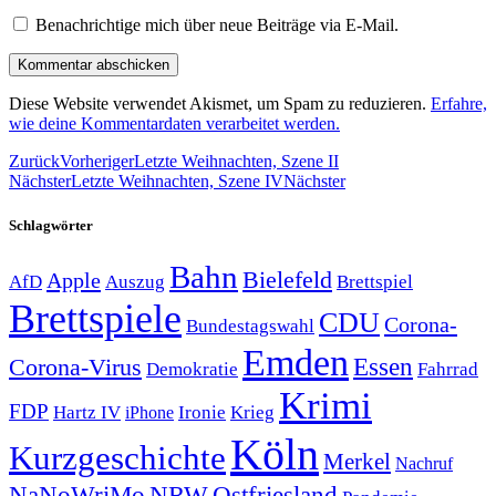
Benachrichtige mich über neue Beiträge via E-Mail.
Diese Website verwendet Akismet, um Spam zu reduzieren.
Erfahre,
wie deine Kommentardaten verarbeitet werden.
Zurück
Vorheriger
Letzte Weihnachten, Szene II
Nächster
Letzte Weihnachten, Szene IV
Nächster
Schlagwörter
Bahn
Bielefeld
Apple
Auszug
AfD
Brettspiel
Brettspiele
CDU
Corona-
Bundestagswahl
Emden
Corona-Virus
Essen
Demokratie
Fahrrad
Krimi
FDP
Hartz IV
Krieg
Ironie
iPhone
Köln
Kurzgeschichte
Merkel
Nachruf
NRW
Ostfriesland
NaNoWriMo