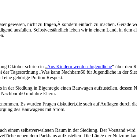
sser gewesen, nicht zu fragen,Â sondern einfach zu machen. Gerade 
edigend ausfallen.
Selbstverständlich leben wir in einem Land, in dem a
en.
ng Oktober schrieb in „
Aus Kindern werden Jugendliche
“ über den 
i der Tagesordnung „Was kann Nachbarn60 für Jugendliche in der Sied
al eine gehörige Portion Respekt.
 in der Siedlung in Eigenregie einen Bauwagen aufzustellen, dessen Nut
 Nachbarn60 und ihre Eltern.
nommen. Es wurden Fragen diskutiert,die such auf Auflagen durch die
rsorgung des Bauwagens mit Strom.
ach einem selbstverwalteten Raum in der Siedlung. Der Vorstand wird 
efläche neben dem Parkhaus aufzustellen. Die Länge der Nutzung kann