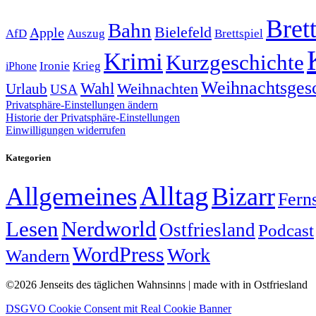
Brett
Bahn
Bielefeld
Apple
Auszug
AfD
Brettspiel
Krimi
Kurzgeschichte
Krieg
Ironie
iPhone
Weihnachtsges
Wahl
Weihnachten
Urlaub
USA
Privatsphäre-Einstellungen ändern
Historie der Privatsphäre-Einstellungen
Einwilligungen widerrufen
Kategorien
Alltag
Allgemeines
Bizarr
Fern
Lesen
Nerdworld
Ostfriesland
Podcast
WordPress
Work
Wandern
©2026 Jenseits des täglichen Wahnsinns | made with
in Ostfriesland
DSGVO Cookie Consent mit Real Cookie Banner