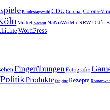
spiele
CDU
Corona-Viru
Corona-
Bundestagswahl
Köln
NRW
Ostfrie
NaNoWriMo
Merkel
Nachruf
WordPress
chichte
Gam
Fingerübungen
sehen
Fotografie
Politik
Produkte
Rezepte
Romanwerk
Projekte