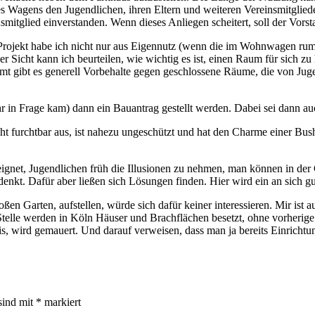
es Wagens den Jugendlichen, ihren Eltern und weiteren Vereinsmitgliede
itglied einverstanden. Wenn dieses Anliegen scheitert, soll der Vorstan
ojekt habe ich nicht nur aus Eigennutz (wenn die im Wohnwagen rumh
r Sicht kann ich beurteilen, wie wichtig es ist, einen Raum für sich zu h
mt gibt es generell Vorbehalte gegen geschlossene Räume, die von Juge
hr in Frage kam) dann ein Bauantrag gestellt werden. Dabei sei dann 
ht furchtbar aus, ist nahezu ungeschützt und hat den Charme einer Bush
eeignet, Jugendlichen früh die Illusionen zu nehmen, man können in der
nkt. Dafür aber ließen sich Lösungen finden. Hier wird ein an sich gut
 Garten, aufstellen, würde sich dafür keiner interessieren. Mir ist au
Stelle werden in Köln Häuser und Brachflächen besetzt, ohne vorherige
, wird gemauert. Und darauf verweisen, dass man ja bereits Einricht
sind mit
*
markiert