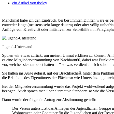
ein Artikel von
tboley
Manchmal habe ich den Eindruck, bei bestimmten Dingen wäre es be
entweder lange (meistens sehr lange dauern) oder aber völlig unbefri
Anflüge von Kreativität oder Initiativen zur Selbsthilfe mit Paragraph
Jugend-Unterstand
Spulen wir etwas zurück, um meinen Unmut erklären zu können. Anfa
es eine Mitgliederversammlung von Nachbarn60, dabei war Punkt dre
vor, welches sie erarbeitet hatten —” so was verdient an sich schon m
Sie hatten ins Auge gefasst, auf der BrachflächeÂ hinter dem Parkhaus
die Erlaubnis des Eigentümers der Fläche so wie Unterstützung durch
Bei der Mitgliederversammlung wurde das Projekt wohlwollend aufge
bezogen. Auch sprach man über alternative Standorte so wie die Ve
Dann wurde der folgende Antrag zur Abstimmung gestellt:
Der Verein unterstützt das Anliegen der Jugendlichen-Gruppe n
Wohnwagen oder Container für die Jugendlichen auf der Reserv