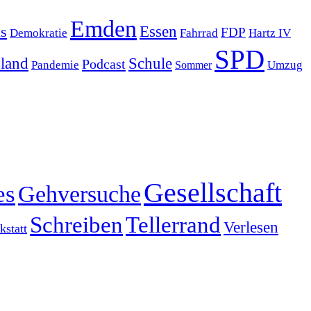
Emden
s
Essen
FDP
Demokratie
Hartz IV
Fahrrad
SPD
sland
Schule
Podcast
Pandemie
Sommer
Umzug
Gesellschaft
es
Gehversuche
Schreiben
Tellerrand
Verlesen
statt