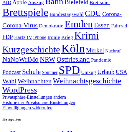
Bahn
Bielefeld
Apple
Auszug
AfD
Brettspiel
Brettspiele
CDU
Corona-
Bundestagswahl
Emden
Corona-Virus
Essen
Demokratie
Fahrrad
Krimi
FDP
Hartz IV
Krieg
Ironie
iPhone
Köln
Kurzgeschichte
Merkel
Nachruf
NRW
Ostfriesland
NaNoWriMo
Pandemie
SPD
Schule
Urlaub
Podcast
USA
Sommer
Umzug
Weihnachtsgeschichte
Wahl
Weihnachten
WordPress
Privatsphäre-Einstellungen ändern
Historie der Privatsphäre-Einstellungen
Einwilligungen widerrufen
Kategorien