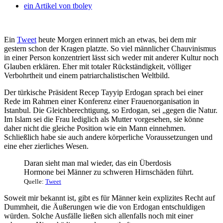
ein Artikel von
tboley
Ein
Tweet
heute Morgen erinnert mich an etwas, bei dem mir
gestern schon der Kragen platzte. So viel männlicher Chauvinismus
in einer Person konzentriert lässt sich weder mit anderer Kultur noch
Glauben erklären.
Eher mit totaler Rückständigkeit, völliger
Verbohrtheit und einem patriarchalistischen Weltbild.
Der türkische Präsident Recep Tayyip Erdogan sprach bei einer
Rede im Rahmen einer Konferenz einer Frauenorganisation in
Istanbul. Die Gleichberechtigung, so Erdogan, sei „gegen die Natur.
Im Islam sei die Frau lediglich als Mutter vorgesehen, sie könne
daher nicht die gleiche Position wie ein Mann einnehmen.
Schließlich habe sie auch andere körperliche Voraussetzungen und
eine eher zierliches Wesen.
Daran sieht man mal wieder, das ein Überdosis
Hormone bei Männer zu schweren Hirnschäden führt.
Quelle:
Tweet
Soweit mir bekannt ist, gibt es für Männer kein explizites Recht auf
Dummheit, die Äußerungen wie die von Erdogan entschuldigen
würden. Solche Ausfälle ließen sich allenfalls noch mit einer