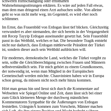
schweren Hirnschädigung oder ernsthaften
Wahrnehmungsstörungen erklären. Es wäre auf jeden Fall etwas,
man dem man dringend einen Arzt aufsuchen sollte. Von alleine
geht so was nicht mehr weg, im Gegenteil, es wird eher noch
schlimmer.
Im Ernst, das Frauenbild von Erdogan lässt tief blicken. Gleichzeitig
verwundert es aber niemanden, der sich bereits in der Vergangenheit
mit Recep Tayyip Erdogan auseinander gesetzt hat. Sein Frauenbild
passt in das Weltbild, welches er hat. Die besondere Tragik entsteht
nicht nur dadurch, dass Erdogan mittlerweile Präsident der Türkei
ist, sondern dieser auch sein Weltbild aufdrücken will.
Für modernes, demokratische Land, welches die Türkei vorgibt zu
sein, sollte die Gleichberechtigung zwischen Frauen und Männern
selbstverständlich sein. Für mich gehört zu einem Grundkonsens,
der notwendig ist, wenn man Mitglied in der Europäischen
Gemeinschaft werden möchte. Chauvinisten haben wir in Europa
schon genug, da müssen nicht noch mehr hinzu kommen.
Hört man genau hin und liesst sich durch die Kommentare auf
Webseiten wie Spiegel Online und Zeit, dann lässt sich bei einer
zum Glück kleineren Menge der durchweg männlichen
Kommentatoren Sympathie für die Äußerungen von Erdogan
feststellen. UrängsteÂ kommen zum Vorschein, Männer machen
sich Luft, die ihre eigene Position und Macht bedroht wähnen.