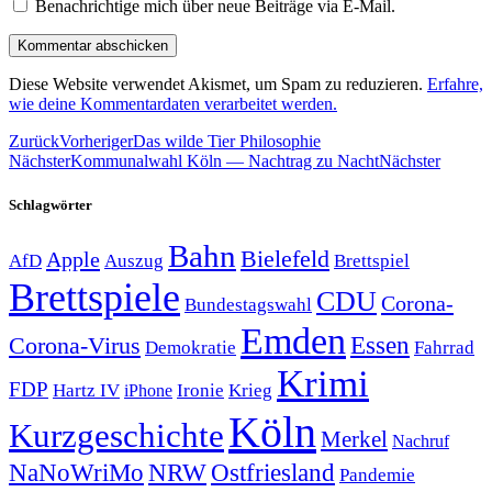
Benachrichtige mich über neue Beiträge via E-Mail.
Diese Website verwendet Akismet, um Spam zu reduzieren.
Erfahre,
wie deine Kommentardaten verarbeitet werden.
Zurück
Vorheriger
Das wilde Tier Philosophie
Nächster
Kommunalwahl Köln — Nachtrag zu Nacht
Nächster
Schlagwörter
Bahn
Bielefeld
Apple
Auszug
AfD
Brettspiel
Brettspiele
CDU
Corona-
Bundestagswahl
Emden
Corona-Virus
Essen
Demokratie
Fahrrad
Krimi
FDP
Hartz IV
Krieg
Ironie
iPhone
Köln
Kurzgeschichte
Merkel
Nachruf
NRW
Ostfriesland
NaNoWriMo
Pandemie