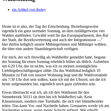
ein Artikel von
tboley
Heute ist er also, der Tag der Entscheidung. Beziehungsweise
eigentlich ein ganz normaler Sonntag, an dem zufälligerweise vier
Wahlen stattfinden.
Gewählt wird für das Europaparlament, den Rat
der Stadt, die Bezirksvertretung und auch der Integrationsrat —”
hier dürfen lediglich unsere Mitbürgerinnen und Mitbürger wählen,
die über eine andere Staatsbürgerschaft verfügen.
Für mich, der sich freiwillig als Wahlhelfer gemeldet hatte, begann
der Sonntag für einen Sonntag erheblich früher als üblich. Aufstehen
um 6:20 Uhr, das ist nichts, was ich zu meinen sonntäglichen
Lieblingsbeschäftigungen zähle. Da das Wahllokal lediglich 10
Minuten zu Fuß von unserer Wohnung liegt und die Wahlvorstände
um 7:30 Uhr dort sein sollten, kann ich mit der Uhrzeit, um die ich
heute aufgestanden bin, eigentlich noch ganz zufrieden sein.
Etwas überrascht war ich, als ich den Wahlraum für den
Stimmbezirk 50111 (in dem bin ich Wahlhelfer) sah. Kein
Klassenraum, sondern eine Turnhalle, die sich vier Stimmbezirke
teilen. Das kann Vor- und Nachteile haben. Genaueres werde ich am
Nachmittag wissen, wenn meine Schicht anfängt. Wie erhofft