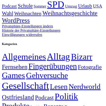
SPD
Schule
Urlaub
Podcast
USA
Sommer
Umzug
Weihnachtsgeschichte
Wahl
Weihnachten
WordPress
Privatsphäre-Einstellungen ändern
Historie der Privatsphäre-Einstellungen
Einwilligungen widerrufen
Kategorien
Alltag
Allgemeines
Bizarr
Fingerübungen
Fernsehen
Fotografie
Games
Gehversuche
Gesellschaft
Lesen
Nerdworld
Politik
Ostfriesland
Podcast
Produkte