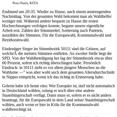
Peter Pauls, KSTA
Endstand um 20:35.
Wieder zu Hause, nach einem anstrengenden
Nachmittag. Von der gesamten Wahl bekommt man als Wahlhelfer
weniger mit. Während andere bequem zu Hause die ersten
Hochrechnungen verfolgen konnte, begann unsere eigentliche
Arbeit erst. Zählen der Stimmzettel, Sortierung nach Parteien,
auszählen der Stimmen. Für die Europawahl, Kommunalwahl und
Bezirksratswahl.
Eindeutiger Sieger im Stimmbezirk 50111 sind die Grünen, auf
welcheÂ die meisten Stimmen entfielen. An zweiter Stelle liegt die
SPD. Von der Wahlbeteiligung her lag der Stimmbezirk etwas über
60 Prozent, sofern ich richtig überschlagen habe. Persönlich
Eindruck: in 50111 zieht es vor allem jüngere Menschen an die
Wahlurne —” was aber wohl auch dem gesamten Altersdurchschnitt
in Nippes entspricht, wenn ich das richtig in Erinnerung habe.
Gelernt habe ich heute eins: Wer Europäer ist, darf nicht automatisch
in Deutschland wählen, solang er noch über eine andere
Staatsbürgerschaft verfügt. Dann muss er, sofern er es nicht anders
beantragt, für die Europawahl in dem Land seiner Staatsbürgerschaft
wählen, auch wenn er hier in Köln für die Kommunalwahl
wahlberechtigt ist.