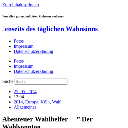
Zum Inhalt springen
Von allen guten und bösen Geistern verlassen
J
enseits des täglichen Wahnsinns
Fotos
Impressum
Datenschutzerklärung
Fotos
Impressum
Datenschutzerklärung
Suche
25. 05. 2014
12:04
2014
,
Europa
,
Köln
,
Wahl
Allgemeines
Abenteuer Wahlhelfer —” Der
Wahlsonntag