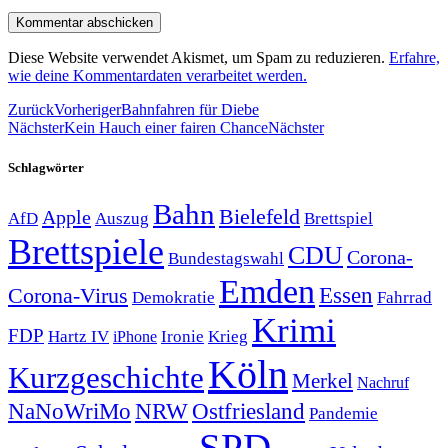
Diese Website verwendet Akismet, um Spam zu reduzieren.
Erfahre,
wie deine Kommentardaten verarbeitet werden.
Zurück
Vorheriger
Bahnfahren für Diebe
Nächster
Kein Hauch einer fairen Chance
Nächster
Schlagwörter
Bahn
Bielefeld
Apple
Auszug
AfD
Brettspiel
Brettspiele
CDU
Corona-
Bundestagswahl
Emden
Corona-Virus
Essen
Demokratie
Fahrrad
Krimi
FDP
Hartz IV
Krieg
Ironie
iPhone
Köln
Kurzgeschichte
Merkel
Nachruf
NRW
Ostfriesland
NaNoWriMo
Pandemie
SPD