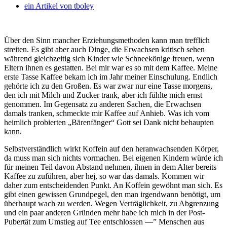
ein Artikel von
tboley
Über den Sinn mancher Erziehungsmethoden kann man trefflich
streiten. Es gibt aber auch Dinge, die Erwachsen kritisch sehen
während gleichzeitig sich Kinder wie Schneekönige freuen, wenn
Eltern ihnen es gestatten.
Bei mir war es so mit dem Kaffee. Meine
erste Tasse Kaffee bekam ich im Jahr meiner Einschulung. Endlich
gehörte ich zu den Großen. Es war zwar nur eine Tasse morgens,
den ich mit Milch und Zucker trank, aber ich fühlte mich ernst
genommen. Im Gegensatz zu anderen Sachen, die Erwachsen
damals tranken, schmeckte mir Kaffee auf Anhieb. Was ich vom
heimlich probierten „Bärenfänger“ Gott sei Dank nicht behaupten
kann.
Selbstverständlich wirkt Koffein auf den heranwachsenden Körper,
da muss man sich nichts vormachen. Bei eigenen Kindern würde ich
für meinen Teil davon Abstand nehmen, ihnen in dem Alter bereits
Kaffee zu zuführen, aber hej, so war das damals. Kommen wir
daher zum entscheidenden Punkt. An Koffein gewöhnt man sich. Es
gibt einen gewissen Grundpegel, den man irgendwann benötigt, um
überhaupt wach zu werden. Wegen Verträglichkeit, zu Abgrenzung
und ein paar anderen Gründen mehr habe ich mich in der Post-
Pubertät zum Umstieg auf Tee entschlossen —” Menschen aus