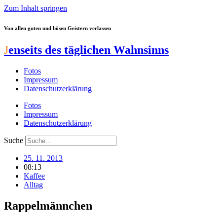
Zum Inhalt springen
Von allen guten und bösen Geistern verlassen
J
enseits des täglichen Wahnsinns
Fotos
Impressum
Datenschutzerklärung
Fotos
Impressum
Datenschutzerklärung
Suche
25. 11. 2013
08:13
Kaffee
Alltag
Rappelmännchen