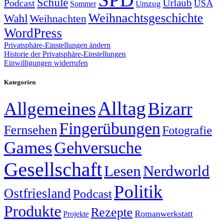
Schule
Urlaub
Podcast
USA
Sommer
Umzug
Weihnachtsgeschichte
Wahl
Weihnachten
WordPress
Privatsphäre-Einstellungen ändern
Historie der Privatsphäre-Einstellungen
Einwilligungen widerrufen
Kategorien
Alltag
Allgemeines
Bizarr
Fingerübungen
Fernsehen
Fotografie
Games
Gehversuche
Gesellschaft
Lesen
Nerdworld
Politik
Ostfriesland
Podcast
Produkte
Rezepte
Romanwerkstatt
Projekte