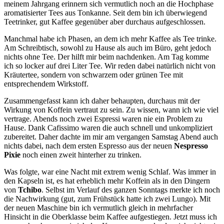
meinem Jahrgang erinnern sich vermutlich noch an die Hochphase
aromatisierter Tees aus Tonkanne. Seit dem bin ich überwiegend
Teetrinker, gut Kaffee gegenüber aber durchaus aufgeschlossen.
Manchmal habe ich Phasen, an dem ich mehr Kaffee als Tee trinke.
Am Schreibtisch, sowohl zu Hause als auch im Büro, geht jedoch
nichts ohne Tee. Der hilft mir beim nachdenken. Am Tag komme
ich so locker auf drei Liter Tee. Wir reden dabei natürlich nicht von
Kräutertee, sondern von schwarzem oder grünen Tee mit
entsprechendem Wirkstoff.
Zusammengefasst kann ich daher behaupten, durchaus mit der
Wirkung von Koffein vertraut zu sein. Zu wissen, wann ich wie viel
vertrage. Abends noch zwei Espressi waren nie ein Problem zu
Hause. Dank Cafissimo waren die auch schnell und unkompliziert
zubereitet. Daher dachte im mir am vergangen Samstag Abend auch
nichts dabei, nach dem ersten Espresso aus der neuen
Nespresso
Pixie
noch einen zweit hinterher zu trinken.
Was folgte, war eine Nacht mit extrem wenig Schlaf. Was immer in
den Kapseln ist, es hat erheblich mehr Koffein als in den Dingern
von
Tchibo
. Selbst im Verlauf des ganzen Sonntags merkte ich noch
die Nachwirkung (gut, zum Frühstück hatte ich zwei Lungo). Mit
der neuen Maschine bin ich vermutlich gleich in mehrfacher
Hinsicht in die Oberklasse beim Kaffee aufgestiegen. Jetzt muss ich